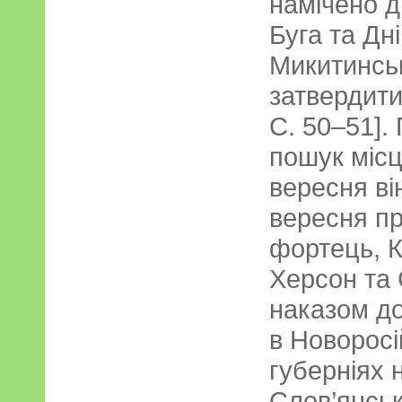
намічено дв
Буга та Дні
Микитинськ
затвердити 
С. 50–51].
пошук місц
вересня ві
вересня пр
фортець, К
Херсон та 
наказом д
в Новоросі
губерніях 
Слов’янськ