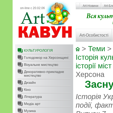
Art-Новини
Art-Бл
on-line с 20.02.06
Art-Особистості
>
Теми
КУЛЬТУРОЛОГІЯ
Історія кул
Голодомор на Херсонщині
історії міст 
Візуальне мистецтво
Декоративно-прикладне
Херсона
мистецтво
Засн
Дизайн
Кіно
Історія Ук
Література
події, фак
Медіа арт
Музика