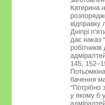
Катерина н
розпорядже
відправку 
Дніпрі п’ят
дає наказ 
робітників
адміралтей
145, 152–1
Потьомкін
бачення ма
“Потрібно 
у якому б 
адміралтей