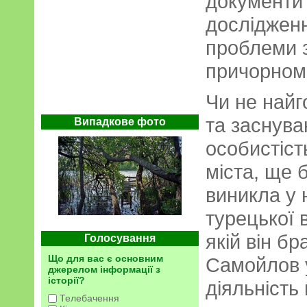
документи 
дослідженн
проблеми 
причорномо
Чи не найг
та заснува
Випадкове фото
особистіст
міста, ще 
виникла у 
турецької 
якій він бр
Голосування
Що для вас є основним
Самойлов у
джерелом інформації з
історії?
діяльність
Телебачення