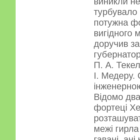
виникли не
турбувало
потужна фо
вигідного 
доручив за
губернатор
П. А. Теке
І. Медеру.
інженерно
Відомо два
фортеці Хе
розташуват
межі гирла
гавані, ані