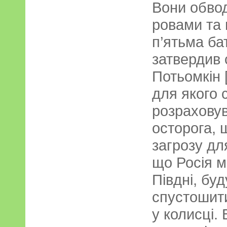
Вони обво
ровами та
п’ятьма ба
затвердив 
Потьомкін 
для якого 
розрахову
осторога, 
загрозу дл
що Росія м
Півдні, бу
спустошити
у колисці.