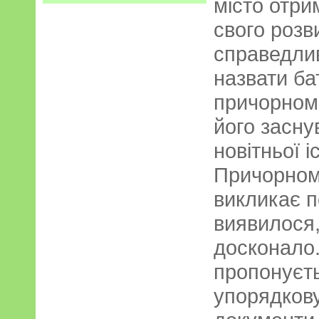
місто отри
свого розв
справедли
назвати ба
причорномо
його засну
новітньої і
Причорном
викликає п
виявилося,
досконало.
пропонуєть
упорядкову