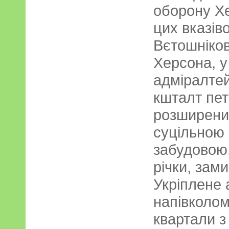
оборону Х
цих вказів
Вєтошніков
Херсона, у
адміралте
кшталт пет
розширений
суцільною
забудовою,
річки, зами
Укріплене 
напівколом
квартали з