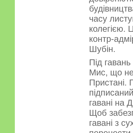
будівництв
часу листу
колегією. 
контр-адм
Шубін.
Під гавань
Мис, що не
Пристані. 
підписаний
гавані на 
Щоб забезп
гавані з с
перенести