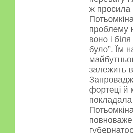
ж просила
Потьомкіна
проблему н
воно і бі
було”. Їм 
майбутньог
залежить в
Запровадж
фортеці й 
покладала
Потьомкіна.
повноважен
губернатор