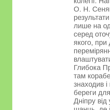
колегії. На
О. Н. Сеня
результати
лише на од
серед оточ
якого, при
перемірянн
влаштуват
Глибока Пр
там корабе
знаходив і
береги для
Дніпру від
шанць, де 