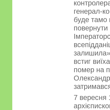
контролера
генерал-ко
буде тамо 
повернути 
Імператорс
всепіддані
залишила» 
встиг виїх
помер на п
Олександр
затримався
7 вересня 
архієписко