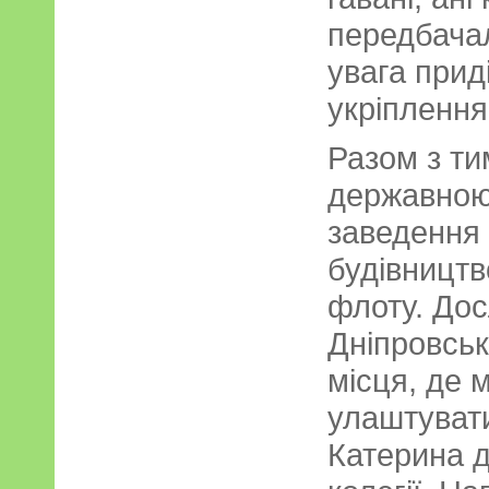
передбача
увага при
укріпленням
Разом з ти
державною
заведення 
будівницт
флоту. Дос
Дніпровськ
місця, де 
улаштувати
Катерина 