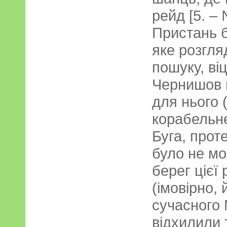
рейд [5. –
Пристань б
яке розгля
пошуку, віц
Чернишов 
для нього 
корабельне
Буга, прот
було не мо
берег цієї
(імовірно,
сучасного 
відхилили 