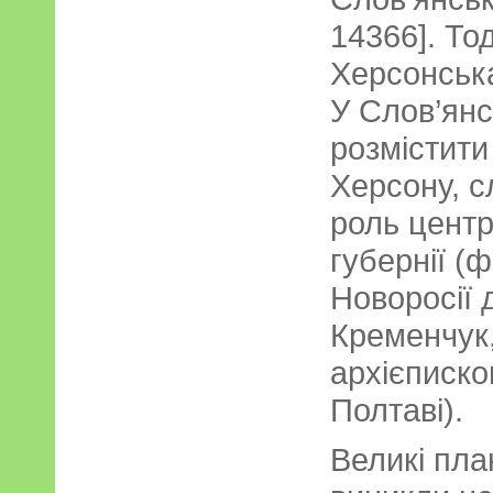
14366]. Тод
Херсонська
У Слов’ян
розмістити
Херсону, с
роль центр
губернії (
Новоросії 
Кременчук,
архієписк
Полтаві).
Великі пл