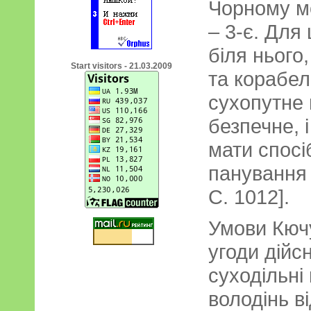
Чорному м
– 3-є. Для
біля нього,
Start visitors - 21.03.2009
та корабе
сухопутне 
безпечне, і
мати спосі
панування 
С. 1012].
Умови Кюч
угоди дійс
суходільні
володінь в