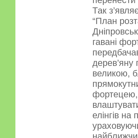
Так з’явля
“План роз
Дніпровськ
гавані форт
передбача
дерев’яну 
великою, 
прямокутн
фортецею,
влаштувати
елінгів на 
ураховуюч
найближчи