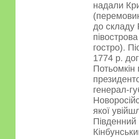
надали Кр
(перемови
до складу 
півострова
гостро). П
1774 р. до
Потьомкін 
президенто
генерал-г
Новоросійс
якої увійш
Південний 
Кінбунськи