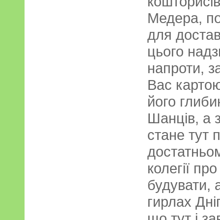
кошторисів
Медера, п
для достав
цього надз
напроти, з
Вас картою
його глиби
Шанців, а 
стане тут п
достатньом
колегії пр
будувати, 
гирлах Дніп
що тут і з