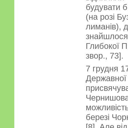
будувати б
(на розі Б
лиманів), 
знайшлося,
Глибокої Пр
звор., 73].
7 грудня 17
Державної
присвячува
Чернишова
можливість
березі Чор
[8]. Але ві