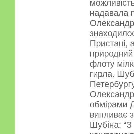
можливість
надавала 
Олександр
знаходилос
Пристані, 
природний 
флоту міл
гирла. Шуб
Петербургу
Олександр-
обмірами Д
випливає 
Шубіна: “З