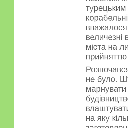
турецьким
корабельн
вважалося
величезні 
міста на л
прийняттю
Розпочався
не було. Ш
марнувати 
будівництв
влаштувати
на яку кіль
заготовлено