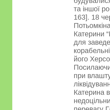
будувалися
та іншої ро
163]. 18 че
Потьомкіна
Катерини “
для заведе
корабельні
його Херсо
Посилаючис
при влашту
ліквідуван
Катерина в
недоцільни
перевагу Г