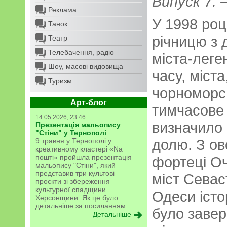
Випуск 7. –
Реклама
У 1998 роц
Танок
річницю з 
Театр
Телебачення, радіо
міста-леге
Шоу, масові видовища
часу, міст
Туризм
чорноморсь
Арт-блог
тимчасове
14.05.2026, 23:46
визначило
Презентація мальопису
"Стіни" у Тернополі
долю. З ов
9 травня у Тернополі у
креативному кластері «Na
пошті» пройшла презентація
фортеці Оч
мальопису "Стіни", який
представив три культові
міст Севас
проєкти зі збереження
культурної спадщини
Одеси істо
Херсонщини. Як це було:
детальніше за посиланням.
було завер
Детальніше