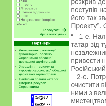
розкрив де
Кіно
Інтернет
поступів н
Література
Шкільні підручники
його так з
Інше
Не цікавлюся історією
взагалі
Проекту”. 
Архів голосувань
“– 1-е. На
татар від т
Партнери
Департамент реалізації
незалежним
гуманітарної політики
Херсонської обласної
привести н
державної адміністрації
Управління туризму та
Російський
курортів Херсонської обласної
державної адміністрації
– 2-е. Пот
Найбільш повний каталог
очистити ві
Інтернет-ресурсів
Херсонщини
ними з вел
мистецтвом