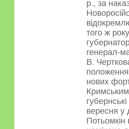
р., за нака
Новоросійс
відокремлю
того ж рок
губернатор
генерал-м
В. Чертков
положення 
нових форт
Кримським
губернські 
вересня у 
Потьомкін 