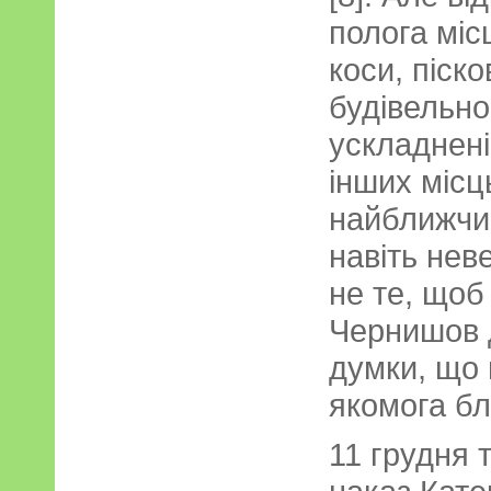
полога міс
коси, піско
будівельно
ускладнені
інших місц
найближчи
навіть нев
не те, щоб
Чернишов д
думки, що 
якомога бл
11 грудня 