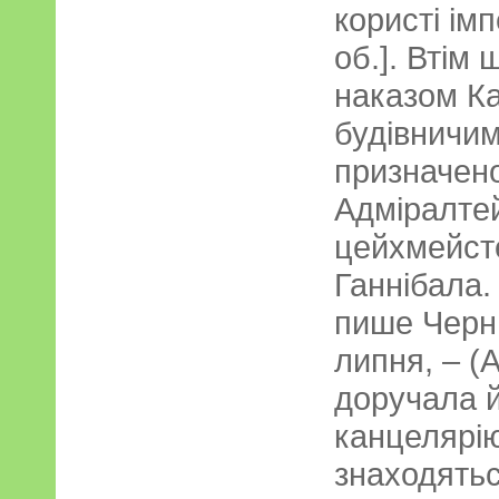
користі імп
об.]. Втім 
наказом Ка
будівничи
призначено
Адміралтей
цейхмейст
Ганнібала.
пише Черн
липня, – (
доручала й
канцелярію
знаходятьс