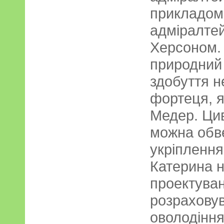
прикладом
адміралтей
Херсоном.
природний 
здобуття н
фортеця, я
Медер. Ци
можна обв
укріпленням
Катерина н
проектуван
розрахову
оволодіння