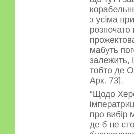
корабельн
з усіма пр
розпочато
прожектова
мабуть пого
залежить, 
тобто де О
Арк. 73].
“Щодо Хер
імператриц
про вибір 
де б не ст