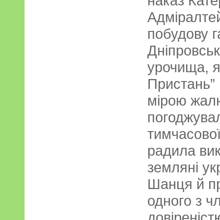
наказ Кате
Адміралтей
побудову г
Дніпровськ
урочища, я
Пристань” 
мірою жал
погоджува
тимчасової
радила вик
земляні ук
Шанця й п
одного з ч
довіреніст