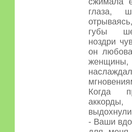
сжимала е
глаза, ш
отрываясь
губы шев
ноздри чу
он любов
женщины, 
наслажд
мгновения
Когда пр
аккорды
выдохнули
- Ваши вд
для меня 