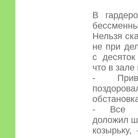
В гардер
бессменн
Нельзя ска
не при де
с десяток
что в зале
- Прив
поздоро
обстановк
- Все н
доложил ш
козырьку,