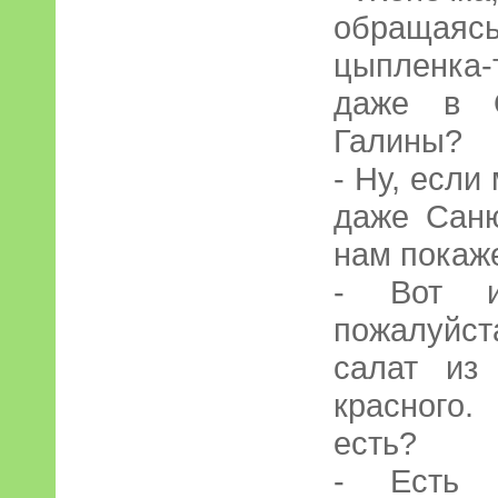
обращаясь
цыпленка-
даже в О
Галины?
- Ну, если
даже Саню
нам покаже
- Вот и
пожалуйс
салат из
красного
есть?
- Есть «