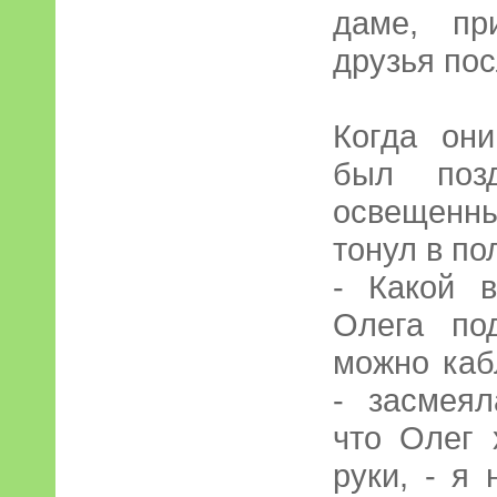
даме, пр
друзья пос
Когда он
был поз
освещенн
тонул в по
- Какой в
Олега по
можно кабл
- засмеял
что Олег 
руки, - я