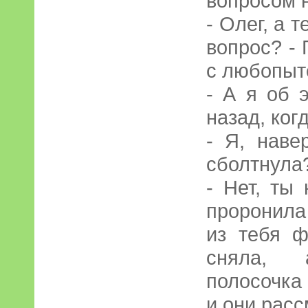
вопросом н
- Олег, а 
вопрос? - 
с любопыт
- А я об 
назад, ко
- Я, наве
сболтнула
- Нет, ты
проронила
из тебя ф
сняла, 
полосочка 
и они расс