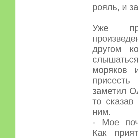
рояль, и з
Уже про
произведе
другом к
слышатьс
моряков 
присесть
заметил Ол
то сказав
ним.
- Мое по
Как прия