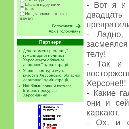
- Вот я и
Шкільні підручники
Інше
двадцать
Не цікавлюся історією
взагалі
превратил
Архів голосувань
- Ладно, 
засмеялся
Партнери
Департамент реалізації
телу!
гуманітарної політики
Херсонської обласної
- Так и 
державної адміністрації
Управління туризму та
восторжен
курортів Херсонської обласної
державної адміністрації
Херсоне!!!
Найбільш повний каталог
Інтернет-ресурсів
- Какие г
Херсонщини
они и се
каркают.
- Ох, и 