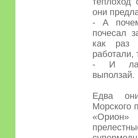
теплоход 
они предл
- А поче
почесал з
как раз 
работали, 
- И лад
выползай.
Едва он
Морского п
«Орион
прелестны
супермодн