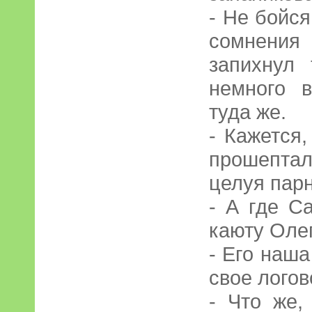
- Не бойся
сомнения
запихнул 
немного 
туда же.
- Кажется,
прошепта
целуя парн
- А где С
каюту Олег
- Его наша
свое логов
- Что же,