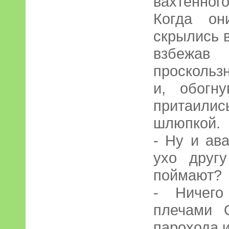
вахтенного
Когда он
скрылись в
взбежа
проскольз
и, обогн
притаили
шлюпкой.
- Ну и ав
ухо друг
поймают?
- Ничего
плечами 
парохода и