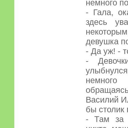
немного по
- Гала, о
здесь ув
некоторы
девушка по
- Да уж! - 
- Девочк
улыбнулся
немног
обращая
Василий И
бы столик
- Там за