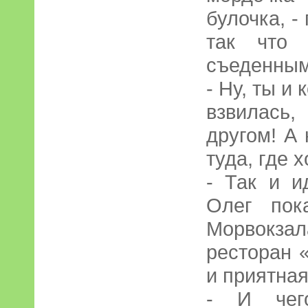
булочка, -
так что 
съеденным
- Ну, ты и 
взвилась,
другом! А 
туда, где 
- Так и и
Олег пок
Морвокз
ресторан 
и приятная
- И чег