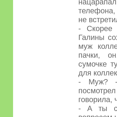
нацарапа
телефона,
не встрет
- Скорее 
Галины со
муж колле
пачки, о
сумочке т
для коллек
- Муж? -
посмотрел
говорила, 
- А ты с