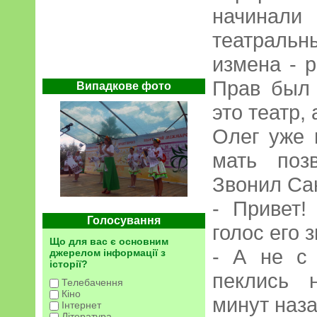
начинали
театраль
измена - 
Прав был 
Випадкове фото
это театр,
Олег уже 
мать поз
Звонил Са
- Привет!
Голосування
голос его 
Що для вас є основним
- А не с
джерелом інформації з
історії?
пеклись 
Телебачення
Кіно
минут наз
Інтернет
Література