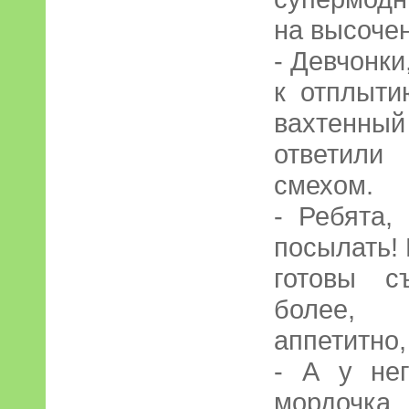
на высоче
- Девчонки
к отплыти
вахтенны
ответил
смехом.
- Ребята,
посылать!
готовы с
более, 
аппетитно
- А у не
мордочк