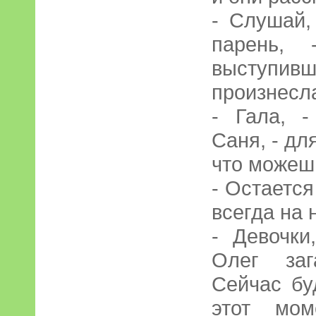
- Слушай,
парень, 
выступивш
произнесл
- Гала, 
Саня, - дл
что можеш
- Остается
всегда на 
- Девочки
Олег заг
Сейчас буд
этот мом