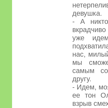
нетерпе
девушка.
- А никт
вкрадчиво 
уже иде
подхватила
нас, милый
мы сможе
самым со
другу.
- Идем, м
ее тон О
взрыв смех