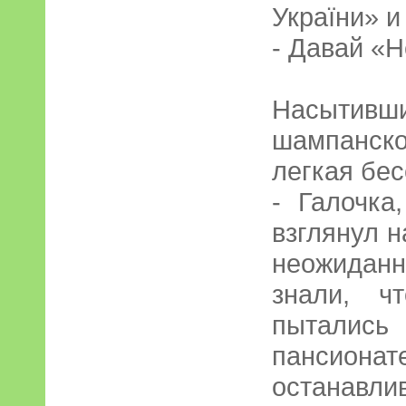
України» и
- Давай «Н
Насытив
шампанско
легкая бес
- Галочка
взглянул н
неожидан
знали, ч
пытались
панси
остан