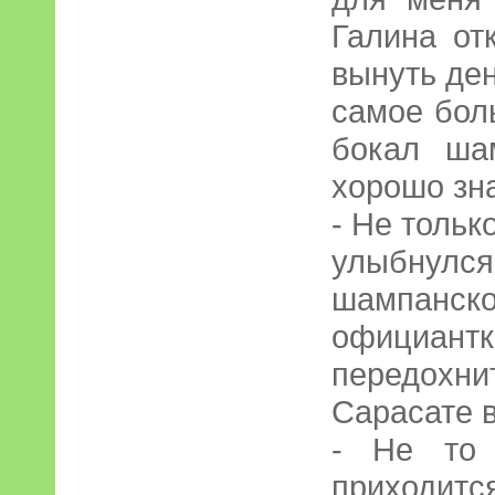
Галина от
вынуть ден
самое боль
бокал ша
хорошо зн
- Не только
улыбнул
шампанс
официантк
передохни
Сарасате 
- Не то 
приходитс