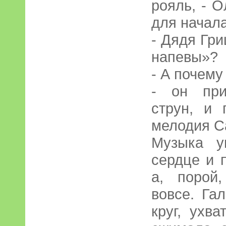
рояль, - 
для начал
- Дядя Гр
напевы»?
- А почему
- он при
струн, и 
мелодия С
Музыка у
сердце и 
а, порой
вовсе. Га
круг, ухв