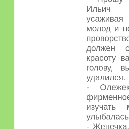
Ильич л
усаживая
молод и н
проворст
должен о
красоту в
голову, 
удалился.
- Олежек
фирменно
изучать 
улыбалась 
- Женечка,