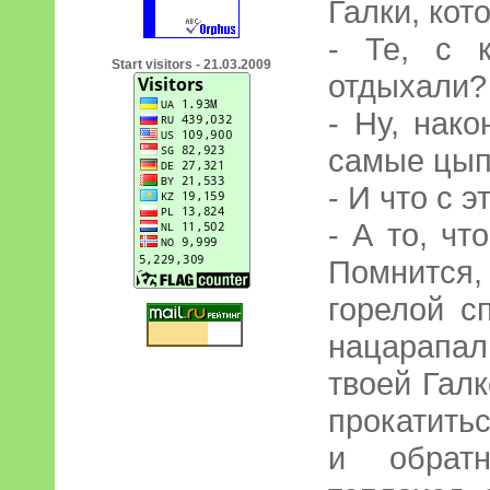
Галки, кот
- Те, с 
Start visitors - 21.03.2009
отдыхали?
- Ну, нако
самые цы
- И что с э
- А то, чт
Помнится
горелой с
нацарапа
твоей Гал
прокатить
и обратн