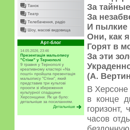
За тайные
Танок
Театр
За незаб
Телебачення, радіо
И пылкие 
Шоу, масові видовища
Они, как я
Арт-блог
Горят в м
14.05.2026, 23:46
За эти зо
Презентація мальопису
"Стіни" у Тернополі
Украденн
9 травня у Тернополі у
креативному кластері «Na
(А. Верти
пошті» пройшла презентація
мальопису "Стіни", який
представив три культові
В Херсоне
проєкти зі збереження
культурної спадщини
в конце д
Херсонщини. Як це було:
детальніше за посиланням.
горизонт, 
Детальніше
часов отд
бездонную