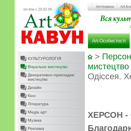
Art-Новини
Art-Бл
on-line с 20.02.06
Art-Особистості
>
Персон
КУЛЬТУРОЛОГІЯ
мистецтво
Візуальне мистецтво
Одіссея. 
Декоративно-прикладне
мистецтво
Дизайн
Кіно
Література
Медіа арт
ХЕРСОН -
Музика
Благодарю
Реклама