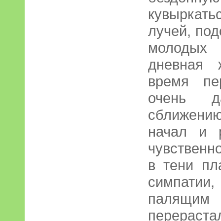
кувыркать
лучей, под
молодых 
дневная 
время пе
очень д
сближени
начал и 
чувственн
в тени пл
симпатии
палящи
перераст