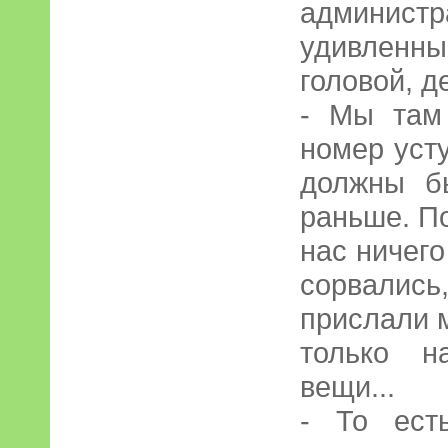
админис
удивленн
головой, д
- Мы там
номер уст
должны б
раньше. П
нас ничего
сорвалис
прислали 
только н
вещи...
- То ест