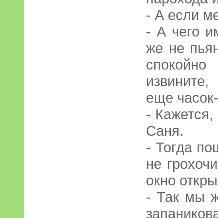
- А если м
- А чего 
же не пья
спокойн
извините,
еще часок
- Кажется,
Саня.
- Тогда по
не грохоч
окно откры
- Так мы ж
запаникова