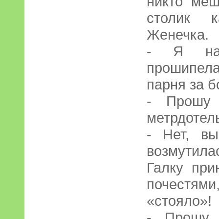
никто меш
столик к
Женечка.
- Я нач
прошипел
парня за б
- Прошу 
метрдотель
- Нет, вы
возмутила
Галку при
почестями,
«стояло»!
- Прошу 