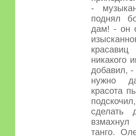
- музыка
поднял б
дам! - он 
изыскан
красавиц
никакого и
добавил, 
нужно д
красота пь
подскочил
сделать 
взмахнул
танго. Ол