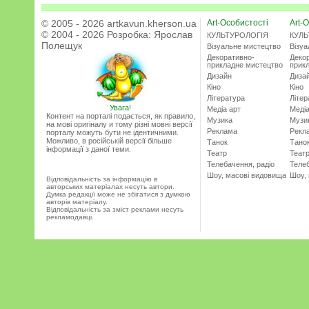
© 2005 - 2026 artkavun.kherson.ua
Art-Особистості
Art-О
© 2004 - 2026 Розробка:
Ярослав
КУЛЬТУРОЛОГІЯ
КУЛЬ
Полещук
Візуальне мистецтво
Візу
Декоративно-
Деко
прикладне мистецтво
прик
Дизайн
Диза
Кіно
Кіно
Література
Літер
Увага!
Медіа арт
Медіа
Контент на порталі подається, як правило,
Музика
Музи
на мові оригіналу и тому різні мовні версії
Реклама
Рекл
порталу можуть бути не ідентичними.
Можливо, в російській версії більше
Танок
Тано
інформації з даної теми.
Театр
Теат
Телебачення, радіо
Телеб
Шоу, масові видовища
Шоу,
Відповідальність за інформацію в
авторських матеріалах несуть автори.
Думка редакції може не збігатися з думкою
авторів матеріалу.
Відповідальність за зміст реклами несуть
рекламодавці.