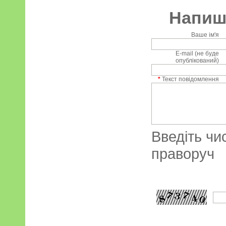
Напиші
Ваше ім'я
E-mail (не буде
опублікований)
*
Текст повідомлення
Введіть чи
праворуч