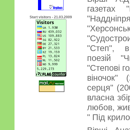
газетах "
"Наддні
Start visitors - 21.03.2009
"Херсонс
"Судостр
"Степ", 
поезій "Ч
"Степові г
віночок" 
серця" (20
власна збі
любов, жив
" Під крил