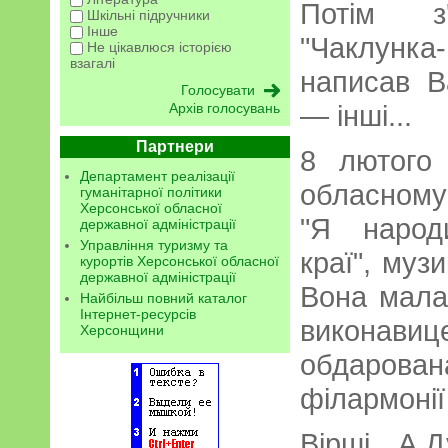
Потім з
Шкільні підручники
Інше
"Чаклунка
Не цікавлюся історією
взагалі
написав В
— інші...
Архів голосувань
Партнери
8 лютого
Департамент реалізації
обласному
гуманітарної політики
Херсонської обласної
"Я народ
державної адміністрації
Управління туризму та
краї", муз
курортів Херсонської обласної
державної адміністрації
Вона мала
Найбільш повний каталог
Інтернет-ресурсів
викона
Херсонщини
обдарова
філармонії
Вірші А.