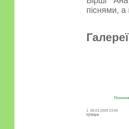
Вірші Ана
піснями, а 
Галереї
Пісеннна
1. 08.03.2009 23:04
t@isiya