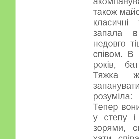
акомпанув
також майс
класичні
запала в
недовго т
співом. В 
років, ба
Тяжка ж
запануват
розуміла:
Тепер вони
у степу і
зорями, с
хати, спів