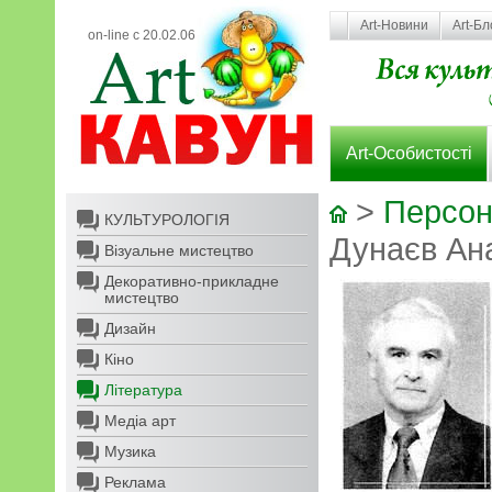
Art-Новини
Art-Бл
on-line с 20.02.06
Art-Особистості
>
Персон
КУЛЬТУРОЛОГІЯ
Дунаєв Ан
Візуальне мистецтво
Декоративно-прикладне
мистецтво
Дизайн
Кіно
Література
Медіа арт
Музика
Реклама