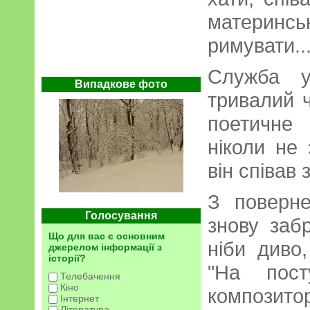
материнсь
римувати..
Служба у
Випадкове фото
тривалий 
поетичне 
ніколи не
він співав 
З поверн
Голосування
знову забр
Що для вас є основним
ніби диво
джерелом інформації з
історії?
"На пост
Телебачення
Кіно
композит
Інтернет
Література