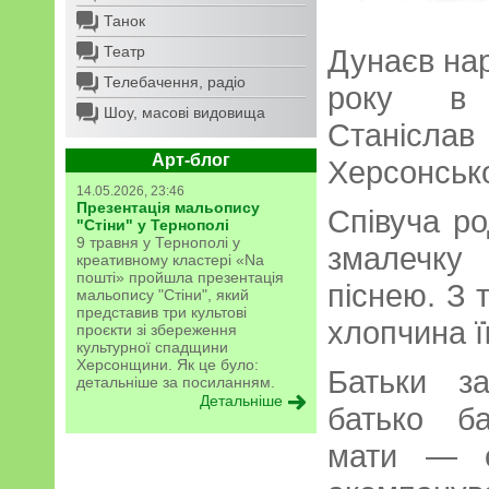
Танок
Театр
Дунаєв на
Телебачення, радіо
року в 
Шоу, масові видовища
Станіслав
Арт-блог
Херсонсько
14.05.2026, 23:46
Презентація мальопису
Співуча ро
"Стіни" у Тернополі
9 травня у Тернополі у
змалечку
креативному кластері «Na
пошті» пройшла презентація
піснею. З 
мальопису "Стіни", який
представив три культові
хлопчина ї
проєкти зі збереження
культурної спадщини
Херсонщини. Як це було:
Батьки з
детальніше за посиланням.
Детальніше
батько б
мати — с