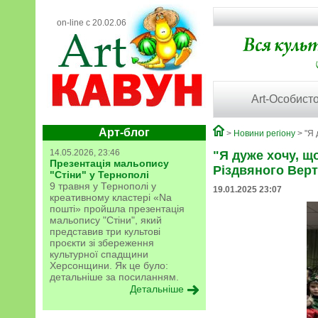
on-line с 20.02.06
Art-Особисто
Арт-блог
>
Новини регіону
> "Я 
14.05.2026, 23:46
"Я дуже хочу, щ
Презентація мальопису
Різдвяного Верт
"Стіни" у Тернополі
9 травня у Тернополі у
19.01.2025 23:07
креативному кластері «Na
пошті» пройшла презентація
мальопису "Стіни", який
представив три культові
проєкти зі збереження
культурної спадщини
Херсонщини. Як це було:
детальніше за посиланням.
Детальніше