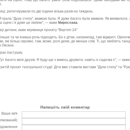
ати на сцені, тому що багато уваги. Всім подобаєшся. Цими заходами ми під
р.
яці, репетирували по дві години кілька разів на тиждень.
Я грала "Духи степу", мавкою була. Я дуже багато була мавкою. Як виявилося, 
а сцені і я дуже це люблю", — каже
Мирослава
.
тер дитини, каже керівниця проєкту "Вертеп-24"
ільше та чи інакша роль підходить. Бо є дітки, наприклад, такі відкриті, Оріночк
тки, які більш скромні, там, може, ролі деякі, де менше слів. Ті, що люблять та
а Оксана.
грає пастушку.
ут багато моїх друзів. Я буду ще з кимось дружити, навіть із садочка є", — каже
ретій проєкт театральної студії. Діти вже ставили вистави "Духи степу" та "Рук
Напишіть свій коментар
Ваше ім'я
блікований)
відомлення