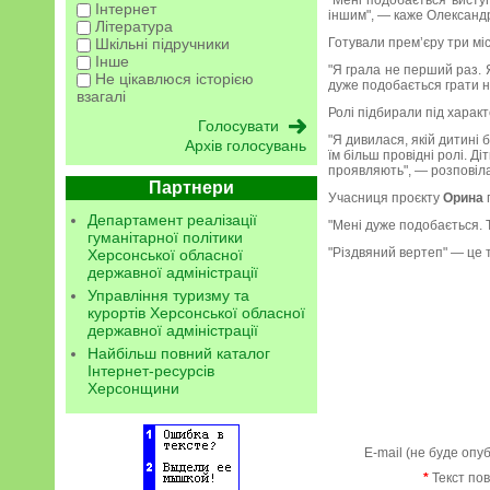
"Мені подобається виступ
Інтернет
іншим", — каже Олександ
Література
Шкільні підручники
Готували прем’єру три міс
Інше
"Я грала не перший раз. 
Не цікавлюся історією
дуже подобається грати н
взагалі
Ролі підбирали під харак
"Я дивилася, якій дитині б
Архів голосувань
їм більш провідні ролі. Ді
проявляють", — розповіл
Партнери
Учасниця проєкту
Орина
Департамент реалізації
"Мені дуже подобається. Т
гуманітарної політики
"Різдвяний вертеп" — це т
Херсонської обласної
державної адміністрації
Управління туризму та
курортів Херсонської обласної
державної адміністрації
Найбільш повний каталог
Інтернет-ресурсів
Херсонщини
E-mail (не буде опу
*
Текст по