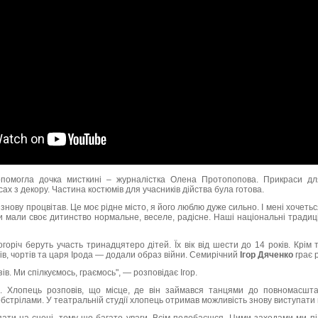
опомогла дочка мисткині – журналістка Олена Протопопова. Прикраси дл
х з декору. Частина костюмів для учасників дійства була готова.
знову процвітав. Це моє рідне місто, я його люблю дуже сильно. І мені хочеться
ни мали своє дитинство нормальне, веселе, радісне. Наші національні традиц
горіч беруть участь тринадцятеро дітей. Їх вік від шести до 14 років. Крім
ухів, чортів та царя Ірода — додали образ війни. Семирічний
Ігор Дяченко
грає 
ів. Ми спілкуємось, граємось", — розповідає Ігор.
 Хлопець розповів, що місце, де він займався танцями до повномасшта
бстрілами. У театральній студії хлопець отримав можливість знову виступати 