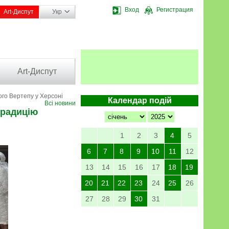
Вход
Регистрация
Art-Диспут
Укр
Art-Диспут
ого Вертепу у Херсоні
Календар подій
Всі новини
традицію
1
2
3
4
5
6
7
8
9
10
11
12
13
14
15
16
17
18
19
20
21
22
23
24
25
26
27
28
29
30
31