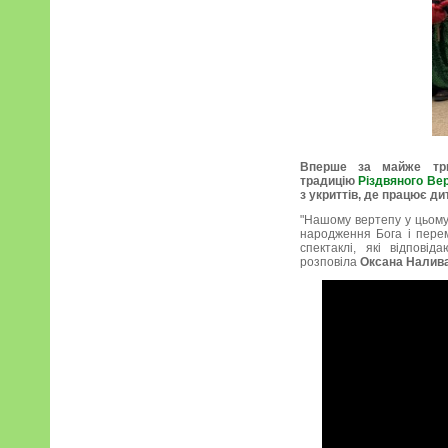
Вперше за майже три
традицію
Різдвяного Ве
з укриттів, де працює ди
"Нашому вертепу у цьому 
народження Бога і перем
спектаклі, які відпов
розповіла
Оксана Налив