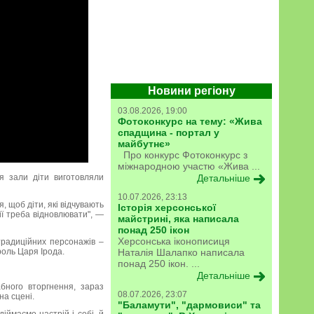
Новини регіону
03.08.2026, 19:00
Фотоконкурс на тему: «Жива
спадщина - портал у
майбутнє»
Про конкурс Фотоконкурс з
міжнародною участю «Жива ...
я зали діти виготовляли
Детальніше
10.07.2026, 23:13
, щоб діти, які відчувають
Історія херсонської
ії треба відновлювати", —
майстрині, яка написала
понад 250 ікон
Херсонська іконописиця
 традиційних персонажів –
роль Царя Ірода.
Наталія Шалапко написала
понад 250 ікон. ...
Детальніше
бного вторгнення, зараз
08.07.2026, 23:07
на сцені.
"Баламути", "дармовиси" та