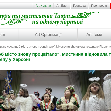
Art-Новини
Art-Блог
Гостьова
Про проект
сті
Art-Організації
Art-Теми
дуже хочу, щоб місто знову процвітало". Мисткиня відновила традицію Різдвян
об місто знову процвітало". Мисткиня відновила 
епу у Херсоні