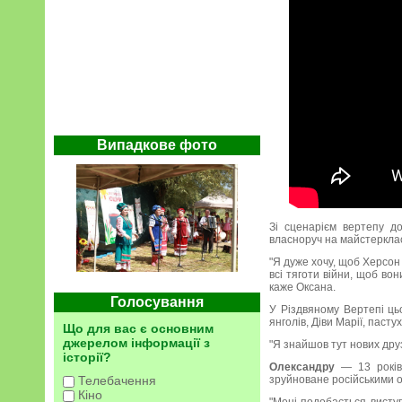
Випадкове фото
Зі сценарієм вертепу д
власноруч на майстеркласа
"Я дуже хочу, щоб Херсон 
всі тяготи війни, щоб во
каже Оксана.
Голосування
У Різдвяному Вертепі цьо
янголів, Діви Марії, паст
Що для вас є основним
джерелом інформації з
"Я знайшов тут нових друз
історії?
Олександру
— 13 років.
Телебачення
зруйноване російськими о
Кіно