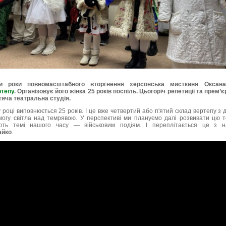
 роки повномасштабного вторгнення херсонська мисткиня Оксана
ртепу
. Організовує його жінка 25 років поспіль. Цьогоріч репетиції та прем
тяча театральна студія.
році виповнюється 25 років. І це вже четвертий або п'ятий склад вертепу з д
огу світла над темрявою. У перспективі ми плануємо далі розвивати цю т
ідають темі нашого часу — військовим подіям. І переплітається це з 
айко
.