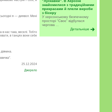
іймаємо настрій і собі, й
"лускавки". В Херсоні
знайомилися з традиційними
прикрасами й плели вироби
з бісеру
сьогодні я — диявол. Мені
У херсонському безпечному
просторі “Своє” відбулася
чергова ...
Детальніше
а в нас така, веселі. Тобто
нцювати, в танцях вони себе
 дівчина.
авичка".
25.12.2024
Джерело