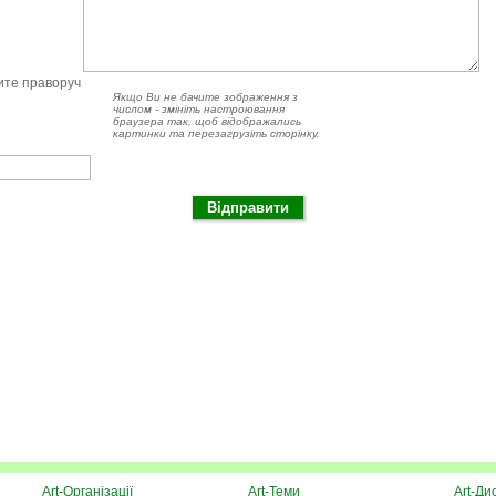
чите праворуч
Якщо Ви не бачите зображення з
числом - змініть настроювання
браузера так, щоб відображались
картинки та перезагрузіть сторінку.
Art-Організації
Art-Теми
Art-Ди