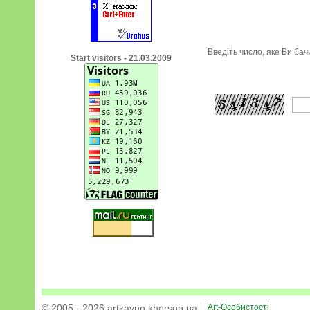
Введіть число, яке Ви ба
Start visitors - 21.03.2009
© 2005 - 2026 artkavun.kherson.ua
Art-Особистості