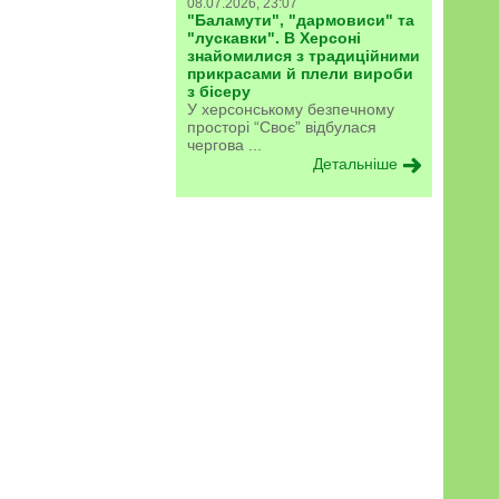
08.07.2026, 23:07
"Баламути", "дармовиси" та
"лускавки". В Херсоні
знайомилися з традиційними
прикрасами й плели вироби
з бісеру
У херсонському безпечному
просторі “Своє” відбулася
чергова ...
Детальніше