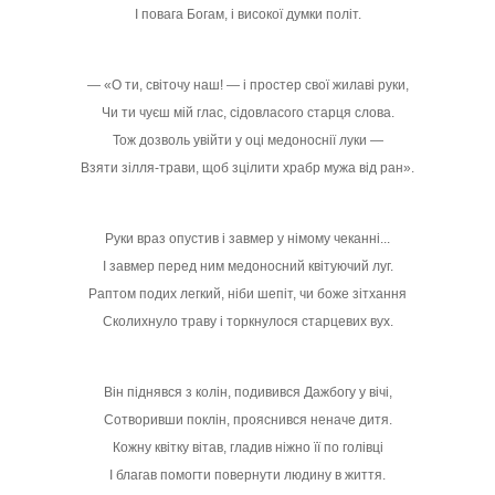
І повага Богам, і високої думки політ.
— «О ти, світочу наш! — і простер свої жилаві руки,
Чи ти чуєш мій глас, сідовласого старця слова.
Тож дозволь увійти у оці медоноснії луки —
Взяти зілля-трави, щоб зцілити храбр мужа від ран».
Руки враз опустив і завмер у німому чеканні...
І завмер перед ним медоносний квітуючий луг.
Раптом подих легкий, ніби шепіт, чи боже зітхання
Сколихнуло траву і торкнулося старцевих вух.
Він піднявся з колін, подивився Дажбогу у вічі,
Сотворивши поклін, прояснився неначе дитя.
Кожну квітку вітав, гладив ніжно її по голівці
І благав помогти повернути людину в життя.