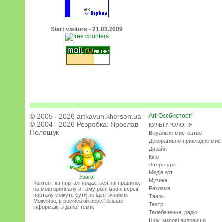
Start visitors - 21.03.2009
© 2005 - 2026 artkavun.kherson.ua
Art-Особистості
© 2004 - 2026 Розробка:
Ярослав
КУЛЬТУРОЛОГІЯ
Полещук
Візуальне мистецтво
Декоративно-прикладне мис
Дизайн
Кіно
Література
Медіа арт
Увага!
Музика
Контент на порталі подається, як правило,
Реклама
на мові оригіналу и тому різні мовні версії
порталу можуть бути не ідентичними.
Танок
Можливо, в російській версії більше
Театр
інформації з даної теми.
Телебачення, радіо
Шоу, масові видовища