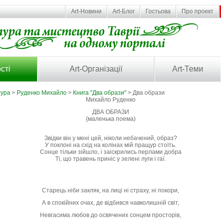
Art-Новини
Art-Блог
Гостьова
Про проект
сті
Art-Організації
Art-Теми
тура
>
Руденко Михайло
>
Книга "Два образи"
> Два образи
Михайло Руденко
ДВА ОБРАЗИ
{маленька поема)
Звідки він у мені цей, ніколи небачений, образ?
У поклоні на схід на колінах мій пращур стоїть.
Сонце тільки зійшло, і заіскрились перлами добра
Ті, що травень приніс у зелені луги і гаї.
Старець ніби закляк, на лиці ні страху, ні покори,
А в спокійних очах, де відбився навколишній світ,
Невгасима любов до освячених сонцем просторів,