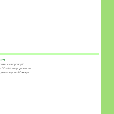
спут
енты из шаровар?
- біблійні «народи моря»
чумаки пустелі Сахари