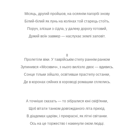
Місяць, другий пройшов, на осяянім пагорбі знову
Білий-білий як лунь на колінах той старець стоїть.
Поруч, злізши з сідла, у далеку дорогу готовий,
Дужий воїн завмер — наслухає землі заповіт.
II
Пролетіли віки. У таврійськім степу раннім ранком
Зупинився «Москвич», з нього вилізло двоє — вдивись.
Сонце тільки зійшло, освітивши прастепу останки,
Де в коронах сяйних в хороводі ромашки сплелись.
А точніше сказать — то зібралися юні скіф'янки,
Щоб вітати танком довгожданого літа прихід.
В діадемах царівн, і прекрасні, як літні світанки.
Ось на це торжество і накинули оком людці.