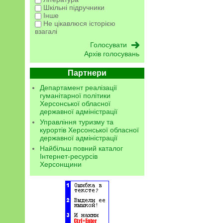
Шкільні підручники
Інше
Не цікавлюся історією
взагалі
Архів голосувань
Партнери
Департамент реалізації
гуманітарної політики
Херсонської обласної
державної адміністрації
Управління туризму та
курортів Херсонської обласної
державної адміністрації
Найбільш повний каталог
Інтернет-ресурсів
Херсонщини