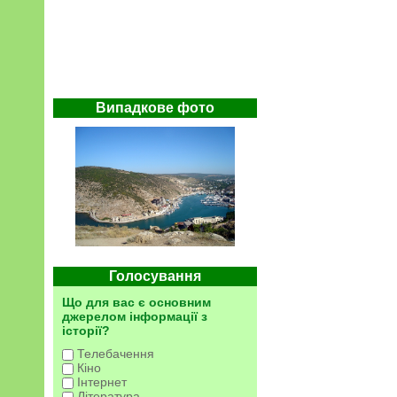
Випадкове фото
Голосування
Що для вас є основним
джерелом інформації з
історії?
Телебачення
Кіно
Інтернет
Література