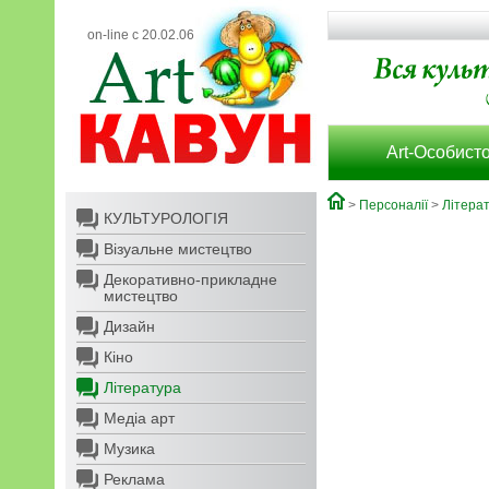
on-line с 20.02.06
Art-Особисто
>
Персоналії
>
Літера
КУЛЬТУРОЛОГІЯ
Візуальне мистецтво
Декоративно-прикладне
мистецтво
Дизайн
Кіно
Література
Медіа арт
Музика
Реклама