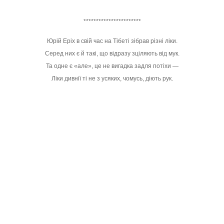
***********************
Юрій Еріх в свій час на Тібеті зібрав різні ліки.
Серед них є й такі, що відразу зціляють від мук.
Та одне є «але», це не вигадка задля потіхи —
Ліки дивнії ті не з усяких, чомусь, діють рук.