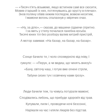
— «Тисяч п'ять візьмемо, якщо встигнем самі все скосити,
Мовив старший із них, потягнувшись до хрусту в плечах».
Знов поляну обвів хижим поглядом, вовком неситим,
І мамони вогонь спалахнув у звірячих очах.
— «Ну, за діло»,— сказав, до машини сідаючи спритно.
І за мить у степу почалася ганебна косьба.
Тисячі юних тіл без розбору валив хитрий пристрій,
А мотор завивав: «На базар, на базар, на базар».
Сонце бачило те, і чоло спохмурніло від гніву, І
гукнуло: — «Перун, а чи видиш, що чинять внизу!»
«Бачу, світочу наш, і готую вже огнені стріли,
Табуни сизих туч і освячену нами грозу».
Люди бачили теж, та чомусь потурали мамоні;
Сподівались либонь, що прибуде здоров'я від трав.
Купували, пили і, проводячи ночі безсонні,
Нарікали на час і кляли лікарів без підстав.