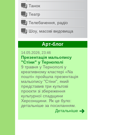
Танок
Театр
Телебачення, радіо
Шоу, масові видовища
Арт-блог
14.05.2026, 23:46
Презентація мальопису
"Стіни" у Тернополі
9 травня у Тернополі у
креативному кластері «Na
пошті» пройшла презентація
мальопису "Стіни", який
представив три культові
проєкти зі збереження
культурної спадщини
Херсонщини. Як це було:
детальніше за посиланням.
Детальніше