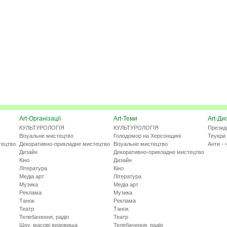
Art-Організації
Art-Теми
Art-Ди
КУЛЬТУРОЛОГІЯ
КУЛЬТУРОЛОГІЯ
Презид
Візуальне мистецтво
Голодомор на Херсонщині
Теукри 
тецтво
Декоративно-прикладне мистецтво
Візуальне мистецтво
Анти - 
Дизайн
Декоративно-прикладне мистецтво
Кіно
Дизайн
Література
Кіно
Медіа арт
Література
Музика
Медіа арт
Реклама
Музика
Танок
Реклама
Театр
Танок
Телебачення, радіо
Театр
Шоу, масові видовища
Телебачення, радіо