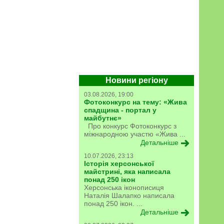
Новини регіону
03.08.2026, 19:00
Фотоконкурс на тему: «Жива
спадщина - портал у
майбутнє»
Про конкурс Фотоконкурс з
міжнародною участю «Жива ...
Детальніше
10.07.2026, 23:13
Історія херсонської
майстрині, яка написала
понад 250 ікон
Херсонська іконописиця
Наталія Шалапко написала
понад 250 ікон. ...
Детальніше