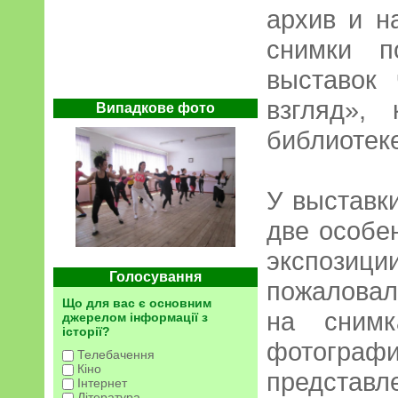
архив и н
снимки п
выставок
взгляд»,
Випадкове фото
библиотек
У выставки
две особе
экспози
Голосування
пожаловал
Що для вас є основним
на сним
джерелом інформації з
історії?
фотогр
Телебачення
Кіно
предста
Інтернет
Література