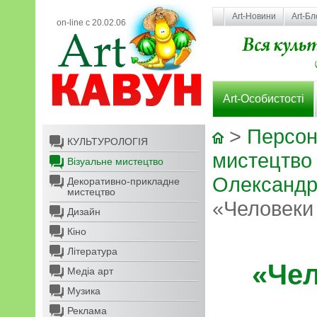
Art-Новини
Art-Бл
on-line с 20.02.06
Art-Особистості
>
Персон
КУЛЬТУРОЛОГІЯ
мистецтво
Візуальне мистецтво
Олександр
Декоративно-прикладне
мистецтво
«Человеки 
Дизайн
Кіно
Література
«Чел
Медіа арт
Музика
Реклама