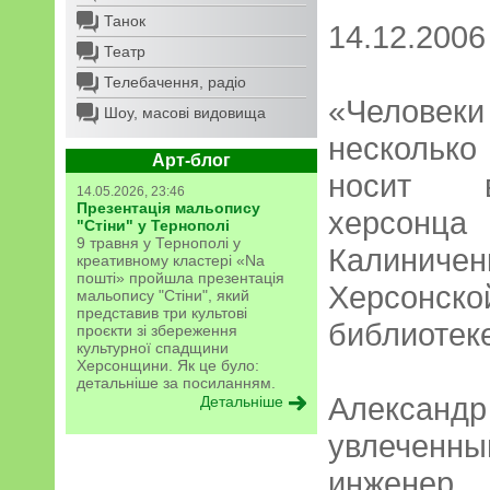
Танок
14.12.2006
Театр
Телебачення, радіо
«Человеки
Шоу, масові видовища
нескольк
Арт-блог
носит в
14.05.2026, 23:46
Презентація мальопису
херсо
"Стіни" у Тернополі
9 травня у Тернополі у
Калинич
креативному кластері «Na
пошті» пройшла презентація
Херсонск
мальопису "Стіни", який
представив три культові
библиотек
проєкти зі збереження
культурної спадщини
Херсонщини. Як це було:
детальніше за посиланням.
Александр
Детальніше
увлечен
инженер