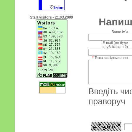
Start visitors - 21.03.2009
Напиші
Ваше ім'я
E-mail (не буде
опублікований)
*
Текст повідомлення
Введіть чи
праворуч