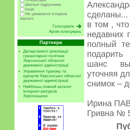
Алексан
Шкільні підручники
Інше
сделаны...
Не цікавлюся історією
взагалі
в том , чт
Архів голосувань
недавних 
полный те
Партнери
Департамент реалізації
подарить
гуманітарної політики
Херсонської обласної
шанс вы
державної адміністрації
Управління туризму та
уточняя дл
курортів Херсонської обласної
державної адміністрації
снимок – д
Найбільш повний каталог
Інтернет-ресурсів
Херсонщини
Ирина ПА
Гривна № 5
Пу