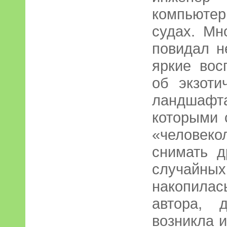
компьюте
судах. Мн
повидал н
яркие вос
об экзоти
ландшаф
которыми 
«человеко
снимать д
случайных
накопила
автора, 
возникла и