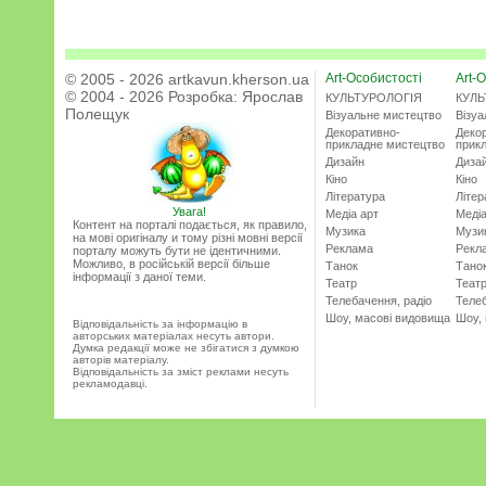
© 2005 - 2026 artkavun.kherson.ua
Art-Особистості
Art-О
© 2004 - 2026 Розробка:
Ярослав
КУЛЬТУРОЛОГІЯ
КУЛЬ
Полещук
Візуальне мистецтво
Візу
Декоративно-
Деко
прикладне мистецтво
прик
Дизайн
Диза
Кіно
Кіно
Література
Літер
Увага!
Медіа арт
Медіа
Контент на порталі подається, як правило,
Музика
Музи
на мові оригіналу и тому різні мовні версії
Реклама
Рекл
порталу можуть бути не ідентичними.
Можливо, в російській версії більше
Танок
Тано
інформації з даної теми.
Театр
Теат
Телебачення, радіо
Телеб
Шоу, масові видовища
Шоу,
Відповідальність за інформацію в
авторських матеріалах несуть автори.
Думка редакції може не збігатися з думкою
авторів матеріалу.
Відповідальність за зміст реклами несуть
рекламодавці.