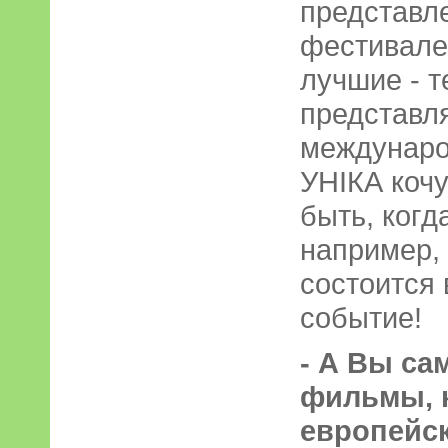
представл
фестивале,
лучшие - т
представля
междунаро
УНІКА кочу
быть, когда
например, 
состоится 
событие!
- А Вы са
фильмы, 
европейс