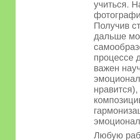
учиться. Н
фотографие
Получив с
дальше мо
самообраз
процессе 
важен нау
эмоционал
нравится),
композици
гармонизац
эмоциональ
Любую раб