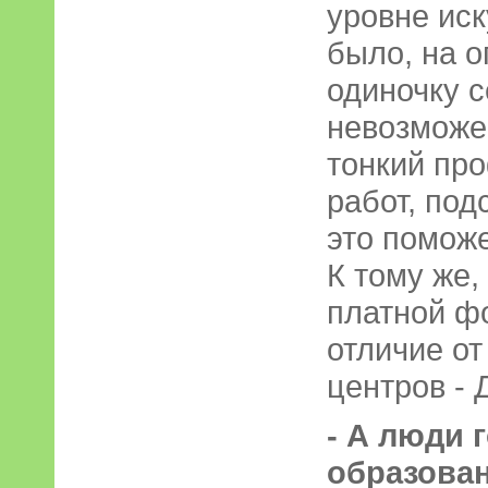
уровне иск
было, на о
одиночку с
невозможе
тонкий пр
работ, под
это поможе
К тому же,
платной фо
отличие от
центров - 
- А люди 
образова