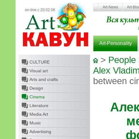
Art-News
Art-Bl
on-line с 20.02.06
Art-Personality
>
People
CULTURE
Alex Vladim
Visual art
between ci
Arts and crafts
Design
Cinema
Алек
Literature
Media Art
м
Music
ф
Advertising