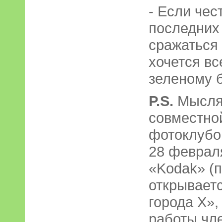
- Если чес
последних
сражаться 
хочется вс
зеленому б
P.S.
Мыслям
совместно
фотоклубо
28 феврал
«Kodak» (п
открывает
города Х»,
работы чл