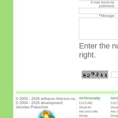
E-mail (not to be
published)
*
Message
Enter the n
right.
© 2005 - 2026 artkavun.kherson.ua
Art-Personality
Art-O
© 2004 - 2026 development:
CULTURE
CUL
Jaroslav Poleschuk
Visual art
Visual
Arts and crafts
Arts 
Design
Desi