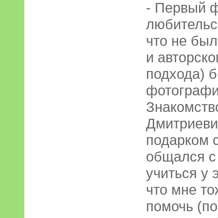
- Первый 
любительс
что не бы
и авторско
подхода) б
фотографи
Знакомств
Дмитриеви
подарком 
общался с
учиться у 
что мне то
помочь (п