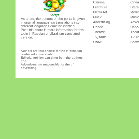
Cinema
Cine
Literature
Litera
Media Art
Media
Sorry!
Music
Musi
As a rule, the content on the portal is given
Advertising
Adver
in original language, so translations into
different languages can’t be identical.
Dance
Danc
Possible, there is more information for this
Theatre
Theat
topic in Russian or Ukrainian translated
TV, radio
TV, r
version.
Show
Show
Authors are responsible for the information
contained in materials.
Editorial opinion can differ from the authors
one.
Advertisers are responsible for the of
advertising.