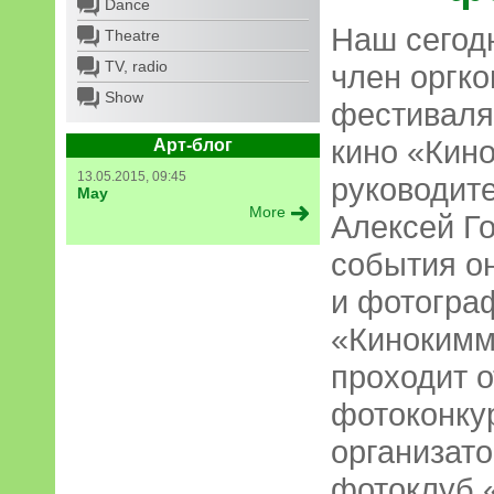
Dance
Наш сегод
Theatre
TV, radio
член оргк
Show
фестиваля
кино «Кин
Арт-блог
13.05.2015, 09:45
руководит
May
More
Алексей Го
события о
и фотогра
«Кинокимм
проходит 
фотоконку
организато
фотоклуб 