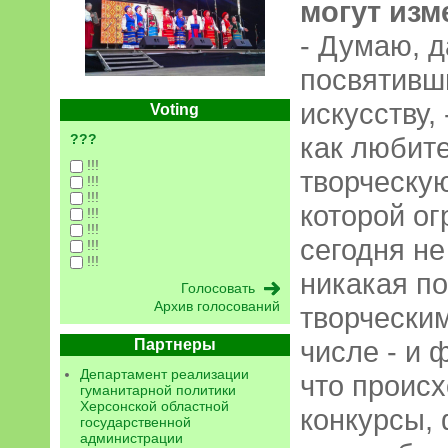
могут изм
- Думаю, д
посвятивш
искусству,
Voting
???
как любите
!!!
творческую
!!!
!!!
которой ог
!!!
!!!
сегодня н
!!!
!!!
никакая п
Архив голосований
творческим
числе - и 
Партнеры
Департамент реализации
что происх
гуманитарной политики
Херсонской областной
конкурсы, 
государственной
администрации