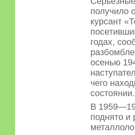
Серьёзные
получило 
курсант «
посетивши
годах, соо
разбомбле
осенью 194
наступате
чего нахо
состоянии.
В 1959—19
поднято и 
металлоло