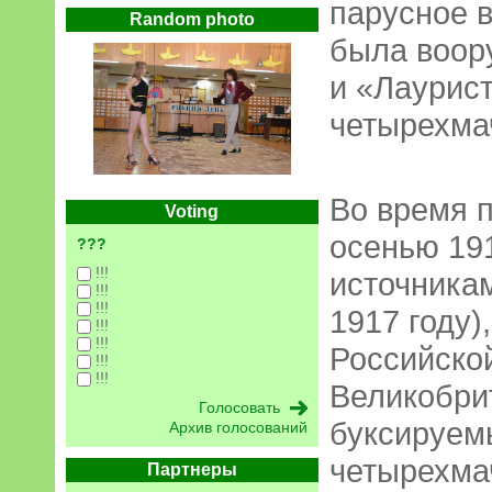
парусное 
Random photo
была воор
и «Лаурис
четырехма
Во время 
Voting
осенью 191
???
!!!
источникам
!!!
!!!
1917 году)
!!!
!!!
Российско
!!!
!!!
Великобрит
буксируемы
Архив голосований
четырехма
Партнеры