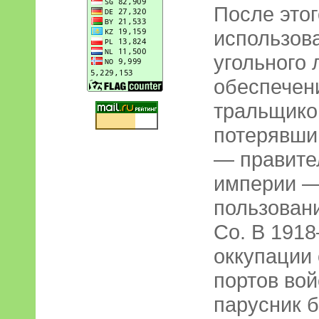
После это
использова
угольного 
обеспечен
тральщиков
потерявши
— правите
империи —
пользован
Co. В 1918
оккупации
портов во
парусник б