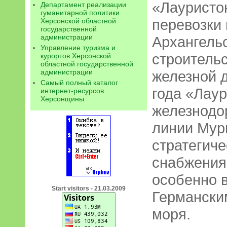
«Лауристон
Департамент реализации
гуманитарной политики
перевозки 
Херсонской областной
государственной
администрации
Архангель
Управление туризма и
строитель
курортов Херсонской
областной государственной
администрации
железной д
Самый полный каталог
года «Лау
интернет-ресурсов
Херсонщины
железнодо
линии Мур
стратегиче
снабжения 
особенно 
Start visitors - 21.03.2009
Германски
моря.