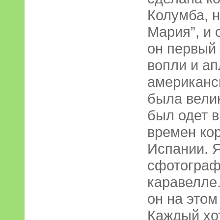
Колумба, н
Мария”, и 
он первый
вопли и а
американс
была велик
был одет 
времен ко
Испании. 
сфотограф
каравелле.
он на этом
Каждый хо