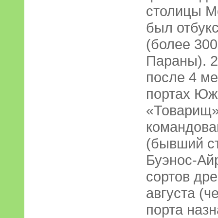
столицы М
был отбук
(более 300
Параны). 2
после 4 м
портах Юж
«Товарищ»
командова
(бывший ст
Буэнос-Айр
сортов дре
августа (ч
порта назн