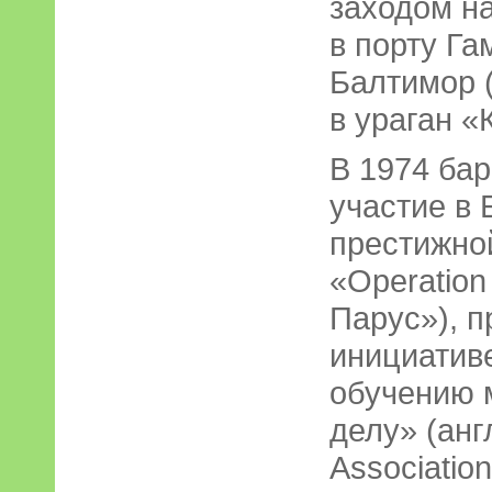
заходом на
в порту Га
Балтимор 
в ураган «
В 1974 ба
участие в 
престижно
«Operation
Парус»), 
инициатив
обучению 
делу» (англ
Associatio