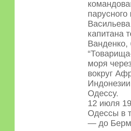
командова
парусного 
Васильева
капитана 
Ванденко,
“Товарища-
моря через
вокруг Афр
Индонезии,
Одессу.
12 июля 19
Одессы в 
— до Берм