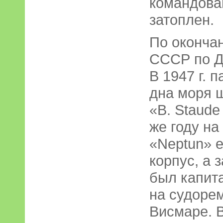
командова
затоплен.
По оконча
СССР по Д
В 1947 г. 
дна моря 
«B. Staude
же году на
«Neptun» 
корпус, а 
был капит
на судоре
Висмаре. В