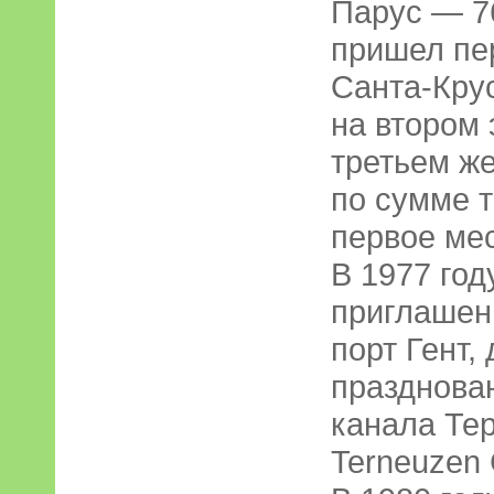
Парус — 7
пришел пе
Санта-Кру
на втором
третьем ж
по сумме т
первое мес
В 1977 го
приглашен
порт Гент,
празднова
канала Тер
Terneuzen 