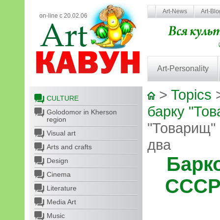
Art-News
Art-Bl
on-line с 20.02.06
Art-Personality
>
Topics
CULTURE
барку "Тов
Golodomor in Kherson
region
"Товарищ"
Visual art
два
Arts and crafts
Барк
Design
Cinema
СССР
Literature
Media Art
Music