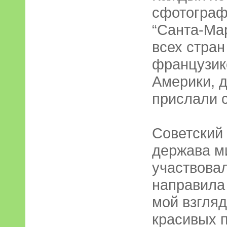
сфотограф
“Санта-Ма
всех стран
французике
Америки, 
прислали с
Советский
держава ми
участвовал
направила 
мой взгляд
красивых п