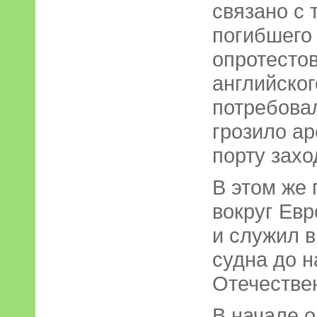
связано с 
погибшего
опротесто
английског
потребова
грозило а
порту захо
В этом же 
вокруг Евр
и служил в
судна до 
Отечестве
В начале о