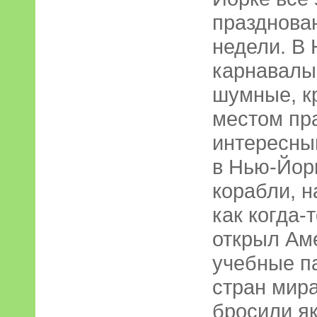
празднова
недели. В
карнавалы
шумные, к
местом пр
интересны
в Нью-Йор
корабли, н
как когда-
открыл Аме
учебные па
стран мир
бросили як