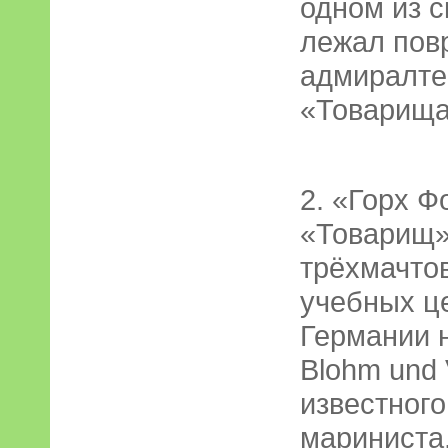
одном из 
лежал пов
адмиралте
«Товарища
2. «Горх Ф
«Товарищ»
трёхмачтов
учебных ц
Германии 
Blohm und 
известного
мариниста