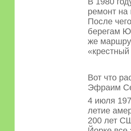
В 1980 го
ремонт на
После чего
берегам Ю
же маршрут
«крестный 
Вот что ра
Эфраим Се
4 июля 197
летие амер
200 лет СШ
Йорке все 