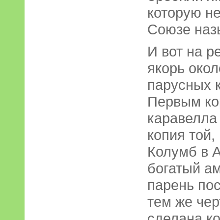
которую н
Союзе наз
И вот на р
якорь окол
парусных 
Первым ко
каравелла 
копия той,
Колумб в А
богатый а
парень пос
тем же чер
сделана ко