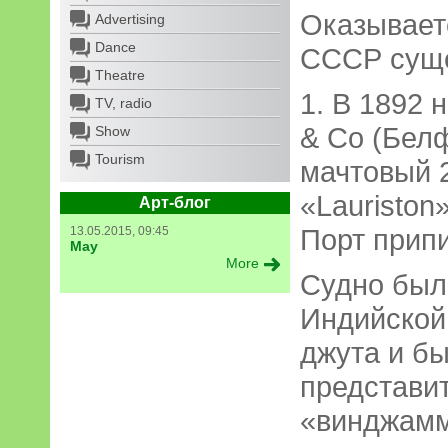
Оказываетс
Advertising
Dance
СССР суще
Theatre
1. В 1892 
TV, radio
& Co (Белф
Show
Tourism
мачтовый 
«Lauriston
Арт-блог
Порт прип
13.05.2015, 09:45
May
More
Судно был
Индийской
джута и б
представи
«винджам