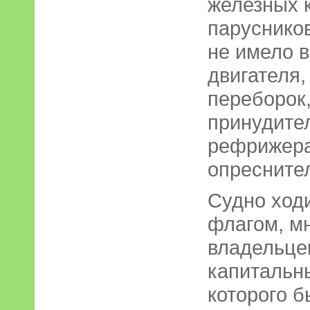
железных 
парусников
не имело 
двигателя
переборок,
принудите
рефрижера
опресните
Судно ход
флагом, м
владельцев
капитальн
которого б