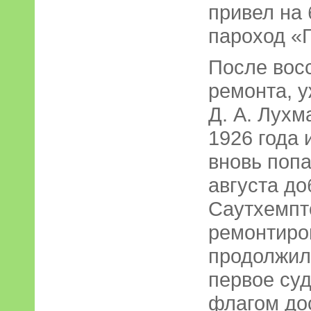
привел на
пароход «
После вос
ремонта, 
Д. А. Лух
1926 года 
вновь попа
августа до
Саутхемпто
ремонтиро
продолжил 
первое суд
флагом до