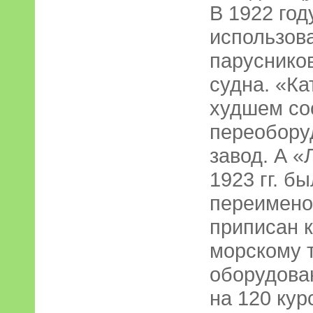
В 1922 го
использова
парусников
судна. «Ка
худшем со
переобору
завод. А 
1923 гг. б
переимено
приписан 
морскому 
оборудова
на 120 кур