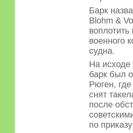
Барк назв
Blohm & Vo
воплотить 
военного к
судна.
На исходе
барк был о
Рюген, где
снят такел
после обст
советским
по приказу