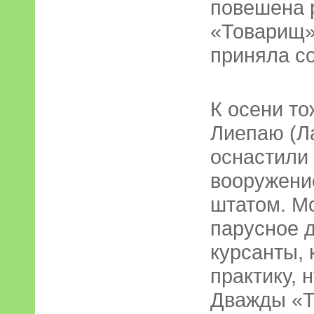
повешена 
«Товарищ»,
приняла с
К осени то
Лиепаю (Ла
оснастили
вооружени
штатом. М
парусное д
курсанты,
практику, 
Дважды «Т