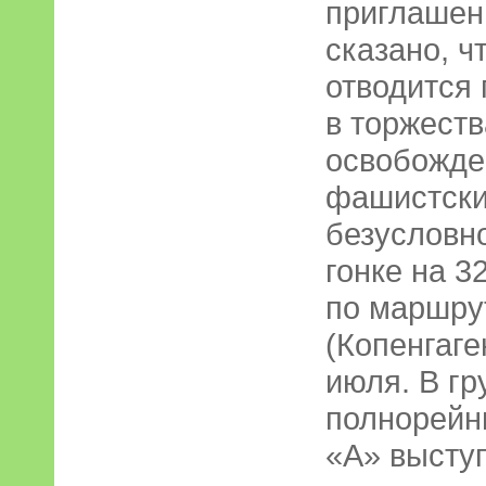
приглашен
сказано, ч
отводится
в торжеств
освобожде
фашистски
безусловн
гонке на 3
по маршру
(Копенгаге
июля. В гр
полнорейн
«А» высту