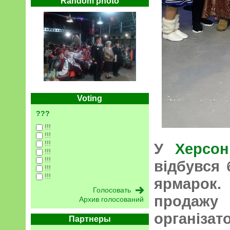
Random photo
Voting
???
!!!
!!!
!!!
У
Херсон
!!!
!!!
відбувся 
!!!
!!!
ярмарок.
продажу
Архив голосований
організ
Партнеры