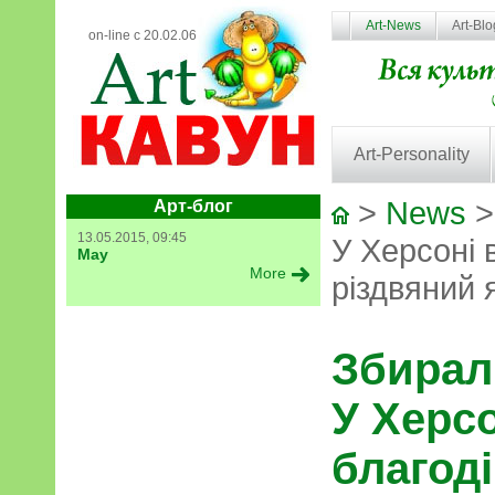
Art-News
Art-Bl
on-line с 20.02.06
Art-Personality
>
News
>
Арт-блог
13.05.2015, 09:45
У Херсоні 
May
More
різдвяний 
Збирал
У Херсо
благод