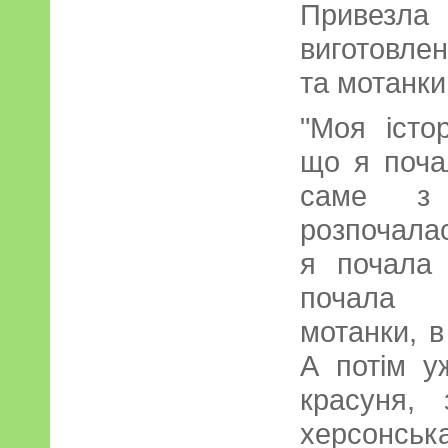
Привезла
виготовлен
та мотанки,
"Моя істо
що я поча
саме з 
розпочалас
я почала 
почала 
мотанки, 
А потім уж
красуня,
херсонськ