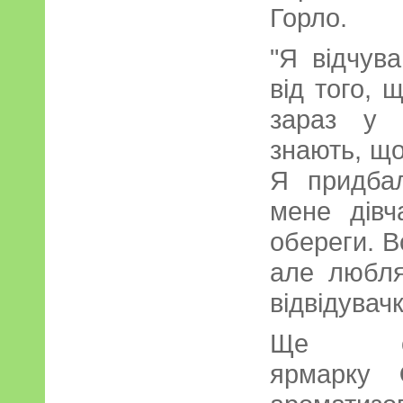
Горло.
"Я відчува
від того, 
зараз у Х
знають, що
Я придбал
мене дівч
обереги. В
але любля
відвідувач
Ще одн
ярмарку