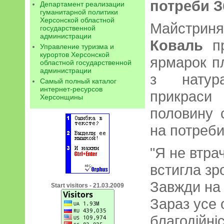
потреби З
Департамент реализации
гуманитарной политики
Херсонской областной
Майстри
государственной
администрации
Коваль
пр
Управление туризма и
курортов Херсонской
ярмарок пл
областной государственной
администрации
з натур
Самый полный каталог
интернет-ресурсов
прикраси
Херсонщины
половину 
на потреби
"Я не втра
встигла зр
Завжди на
Start visitors - 21.03.2009
Зараз усе 
благодійніс