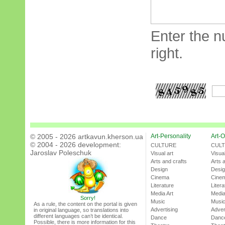
Enter the n
right.
© 2005 - 2026 artkavun.kherson.ua
Art-Personality
Art-O
© 2004 - 2026 development:
CULTURE
CUL
Jaroslav Poleschuk
Visual art
Visual
Arts and crafts
Arts 
Design
Desi
Cinema
Cine
Literature
Litera
Media Art
Media
Sorry!
Music
Musi
As a rule, the content on the portal is given
Advertising
Adver
in original language, so translations into
different languages can’t be identical.
Dance
Danc
Possible, there is more information for this