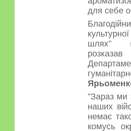
ароматизо
для себе о
Благодій
культурної
шлях" ві
розказав
Департа
гуманіта
Ярьоменк
"Зараз ми 
наших вій
немає так
комусь о