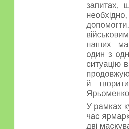
запитах, 
необхідно
допомогти.
військов
наших май
один з од
ситуацію в
продовжую
й творит
Ярьоменко
У рамках ку
час ярмарк
дві маскува