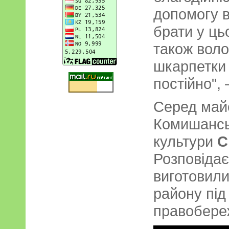
допомогу в
брати у ць
також вол
шкарпетки 
постійно",
Серед майс
Комишансь
культури
С
Розповідає,
виготовил
району під
правобере