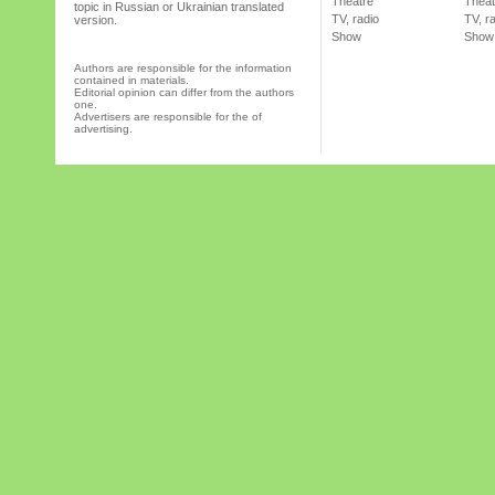
Theatre
Theat
topic in Russian or Ukrainian translated
TV, radio
TV, r
version.
Show
Show
Authors are responsible for the information
contained in materials.
Editorial opinion can differ from the authors
one.
Advertisers are responsible for the of
advertising.