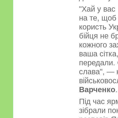
"Хай у вас
на те, щоб
користь Ук
бійця не б
кожного з
ваша сітка,
передали. 
слава", — 
військово
Варченко
.
Під час я
зібрали по