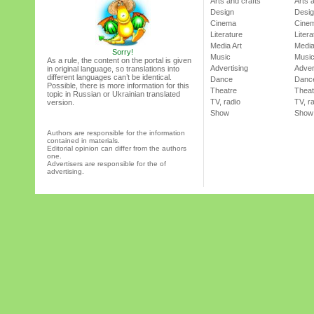
Arts and crafts
Arts 
Design
Desi
Cinema
Cine
Literature
Litera
Media Art
Media
Sorry!
Music
Musi
As a rule, the content on the portal is given
Advertising
Adver
in original language, so translations into
different languages can’t be identical.
Dance
Danc
Possible, there is more information for this
Theatre
Theat
topic in Russian or Ukrainian translated
TV, radio
TV, r
version.
Show
Show
Authors are responsible for the information
contained in materials.
Editorial opinion can differ from the authors
one.
Advertisers are responsible for the of
advertising.