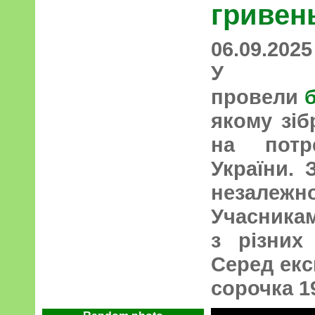
гривен
06.09.2025
У 
провели
якому зіб
на потр
України.
незале
Учасника
з різних
Серед ек
сорочка 1