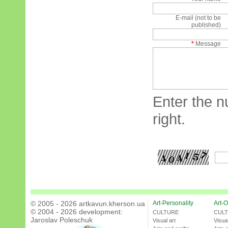
E-mail (not to be
published)
*
Message
Enter the n
right.
© 2005 - 2026 artkavun.kherson.ua
Art-Personality
Art-O
© 2004 - 2026 development:
CULTURE
CUL
Jaroslav Poleschuk
Visual art
Visual