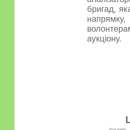
бригад, я
напрямку
волонтера
аукціону.
Your name