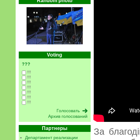
Random photo
Voting
???
!!!
!!!
!!!
!!!
!!!
!!!
!!!
Архив голосований
Партнеры
За благоді
Департамент реализации