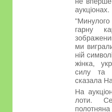
не вперше
аукціонах.
"Минулого
гарну ка
зображени
ми виграл
ній символ
жінка, ук
силу та 
сказала На
На аукціо
лоти. С
полотняна