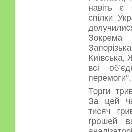
навіть є 
спілки Укр
долучили
Зокрема 
Запоріз
Київська, 
всі об'є
перемоги",
Торги три
За цей ч
тисяч гри
грошей в
аналізато