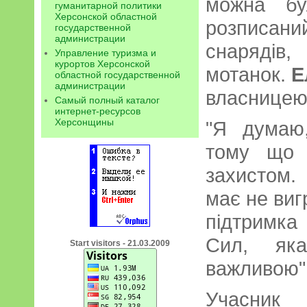
можна бу
гуманитарной политики
Херсонской областной
розписан
государственной
администрации
снаряді
Управление туризма и
курортов Херсонской
мотанок.
Е
областной государственной
администрации
власницею 
Самый полный каталог
интернет-ресурсов
Херсонщины
"Я думаю
тому що 
захистом.
має не виг
підтримк
Сил, як
Start visitors - 21.03.2009
важливою"
Учасн