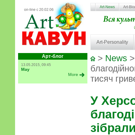
Art-News
Art-Bl
on-line с 20.02.06
Art-Personality
>
News
>
Арт-блог
13.05.2015, 09:45
благодійно
May
More
тисяч грив
У Херсо
благоді
зібрали