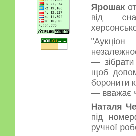
Ярошак
от
від сн
херсонсько
"Аукціо
незалежно
— зібрати
щоб допом
боронити к
— вважає ч
Наталя Ч
під номе
ручної роб