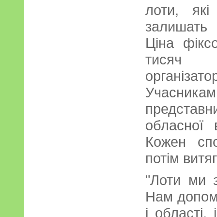
лоти, які
залишать 
Ціна фікс
тисяч г
організат
Учасни
представ
обласної в
Кожен сп
потім витяг
"Лоти ми з
Нам допома
і області,