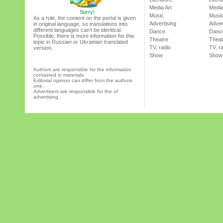
Media Art
Media
Sorry!
Music
Musi
As a rule, the content on the portal is given
Advertising
Adver
in original language, so translations into
different languages can’t be identical.
Dance
Danc
Possible, there is more information for this
Theatre
Theat
topic in Russian or Ukrainian translated
TV, radio
TV, r
version.
Show
Show
Authors are responsible for the information
contained in materials.
Editorial opinion can differ from the authors
one.
Advertisers are responsible for the of
advertising.