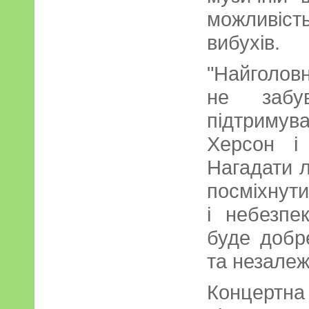
можливіс
вибухів.
"Найголов
не забу
підтриму
Херсон і 
Нагадати л
посміхнути
і небезпе
буде добр
та незалеж
Концертн