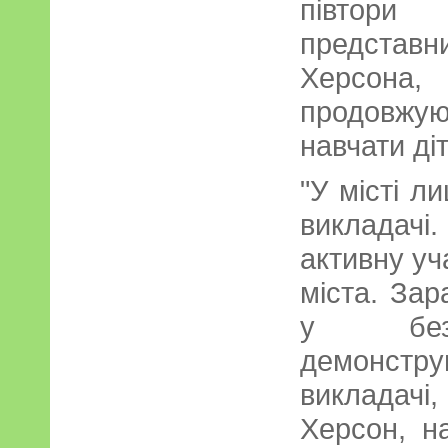
півтори
представн
Херсона,
продовж
навчати ді
"У місті л
викладач
активну уч
міста. За
у безп
демонстру
викладачі,
Херсон, н