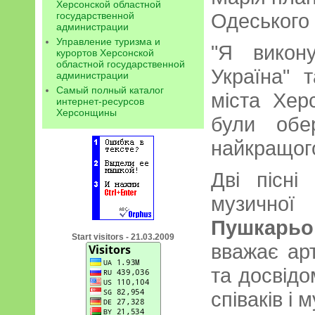
Херсонской областной
Одеського 
государственной
администрации
Управление туризма и
"Я викон
курортов Херсонской
областной государственной
Україна" 
администрации
Самый полный каталог
міста Хер
интернет-ресурсов
Херсонщины
були обе
найкращого
Дві пісні
музичн
Пушкарьо
Start visitors - 21.03.2009
вважає ар
та досвідо
співаків і 