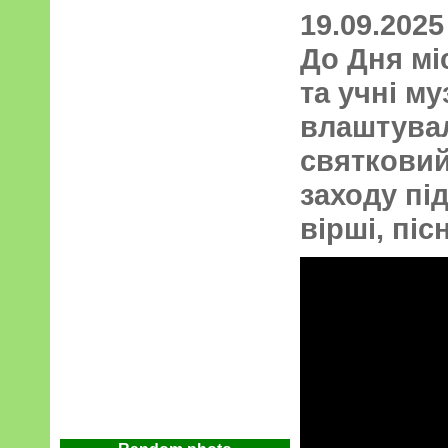
19.09.2025
До Дня мі
та учні м
влаштувал
святкови
заходу пі
вірші, піс