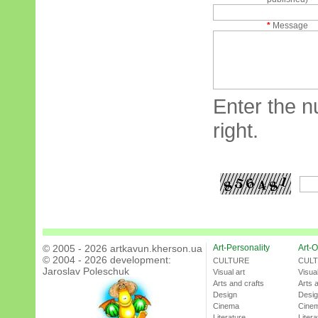
*
Message
Enter the n
right.
© 2005 - 2026 artkavun.kherson.ua
Art-Personality
Art-O
© 2004 - 2026 development:
CULTURE
CUL
Jaroslav Poleschuk
Visual art
Visual
Arts and crafts
Arts 
Design
Desi
Cinema
Cine
Literature
Litera