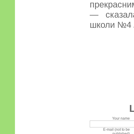
прекрасни
— сказал
школи №4
Your name
E-mail (not to be
published)