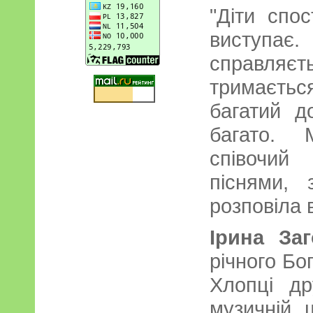
"Діти спос
виступа
справляєт
тримаєть
багатий д
багато. 
співочий
піснями, 
розповіла 
Ірина За
річного Бо
Хлопці др
музичній 