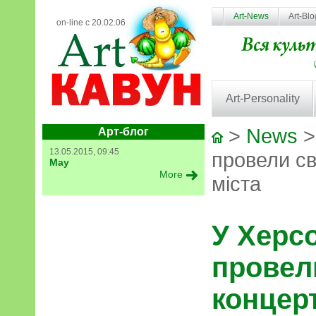
Art-News
Art-Bl
on-line с 20.02.06
Art-Personality
>
News
>
Арт-блог
13.05.2015, 09:45
провели св
May
More
міста
У Херсо
провел
концерт