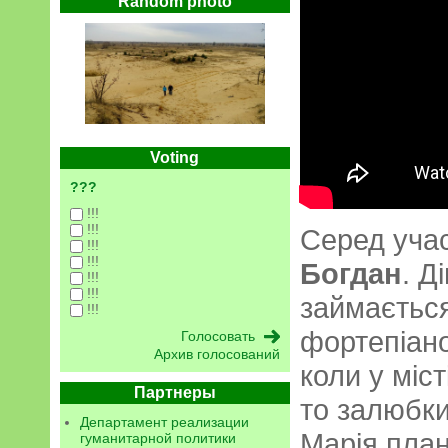
Random photo
Voting
???
!!!
!!!
Серед уча
!!!
!!!
Богдан
. Д
!!!
!!!
займається
!!!
фортепіано
Архив голосований
коли у міс
Партнеры
то залюбки
Департамент реализации
Марія план
гуманитарной политики