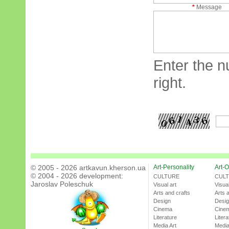
*
Message
Enter the n
right.
© 2005 - 2026 artkavun.kherson.ua
Art-Personality
Art-O
© 2004 - 2026 development:
CULTURE
CUL
Jaroslav Poleschuk
Visual art
Visual
Arts and crafts
Arts 
Design
Desi
Cinema
Cine
Literature
Litera
Media Art
Media