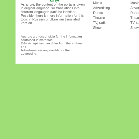
Sorry!
Music
Musi
As a rule, the content on the portal is given
Advertising
Adver
in original language, so translations into
different languages can’t be identical.
Dance
Danc
Possible, there is more information for this
Theatre
Theat
topic in Russian or Ukrainian translated
TV, radio
TV, r
version.
Show
Show
Authors are responsible for the information
contained in materials.
Editorial opinion can differ from the authors
one.
Advertisers are responsible for the of
advertising.