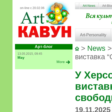
Art-News
Art-Bl
on-line с 20.02.06
Art-Personality
>
News
>
Арт-блог
13.05.2015, 09:45
виставка 
May
More
У Херс
вистав
свобод
19.11.2025