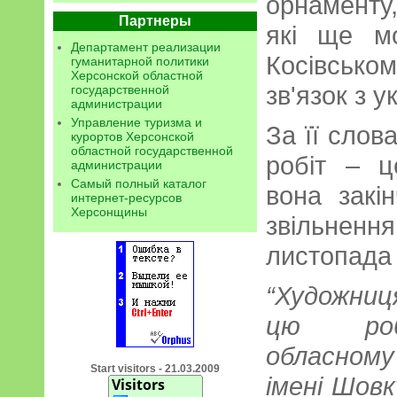
орнаменту
Партнеры
які ще м
Департамент реализации
Косівськ
гуманитарной политики
Херсонской областной
зв'язок з 
государственной
администрации
Управление туризма и
За її слов
курортов Херсонской
областной государственной
робіт – ц
администрации
Самый полный каталог
вона закі
интернет-ресурсов
Херсонщины
звільне
листопада 
“Художниц
цю роб
обласном
Start visitors - 21.03.2009
імені Шовк