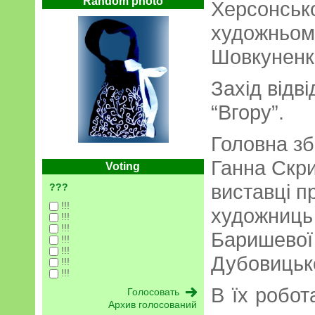
Random photo
Херсонськ
художньом
Шовкуненк
Захід відв
“Вгору”.
Головна зб
Ганна Скри
Voting
виставці п
???
!!!
художниць
!!!
!!!
Баришевої 
!!!
!!!
Дубовицько
!!!
!!!
В їх робот
Архив голосований