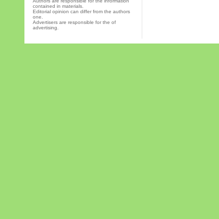
Authors are responsible for the information
contained in materials.
Editorial opinion can differ from the authors
one.
Advertisers are responsible for the of
advertising.