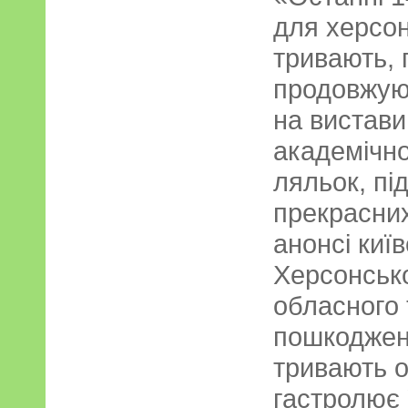
для херсон
тривають, 
продовжуют
на вистави
академічно
ляльок, пі
прекрасних
анонсі київ
Херсонсько
обласного 
пошкоджена
тривають о
гастролює 