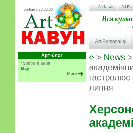
Art-News
Art-Bl
on-line с 20.02.06
Art-Personality
>
News
>
Арт-блог
13.05.2015, 09:45
академічни
May
More
гастролює 
липня
Херсон
академ