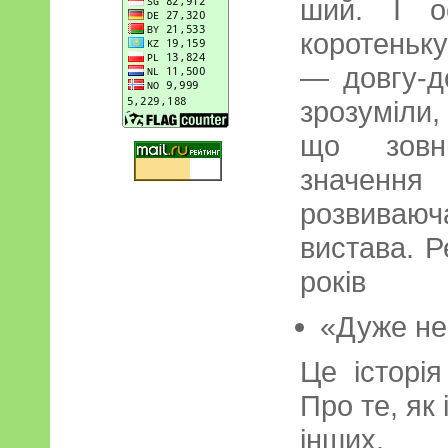
ший. І о
коротеньку
— довгу-до
зрозуміли
що зовн
значення
розвиваюч
вистава. Р
років
«Дуже не
Це історі
Про те, як
інших.