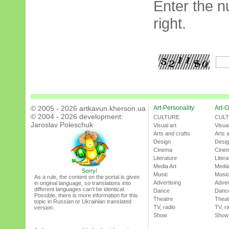
Enter the n
right.
© 2005 - 2026 artkavun.kherson.ua
Art-Personality
Art-O
© 2004 - 2026 development:
CULTURE
CUL
Jaroslav Poleschuk
Visual art
Visual
Arts and crafts
Arts 
Design
Desi
Cinema
Cine
Literature
Litera
Media Art
Media
Sorry!
Music
Musi
As a rule, the content on the portal is given
Advertising
Adver
in original language, so translations into
different languages can’t be identical.
Dance
Danc
Possible, there is more information for this
Theatre
Theat
topic in Russian or Ukrainian translated
TV, radio
TV, r
version.
Show
Show