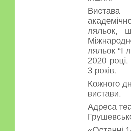
Вистав
академіч
ляльок, 
Міжнародн
ляльок “І л
2020 році.
3 років.
Кожного дн
вистави.
Адреса теат
Грушевсько
«Останні 1