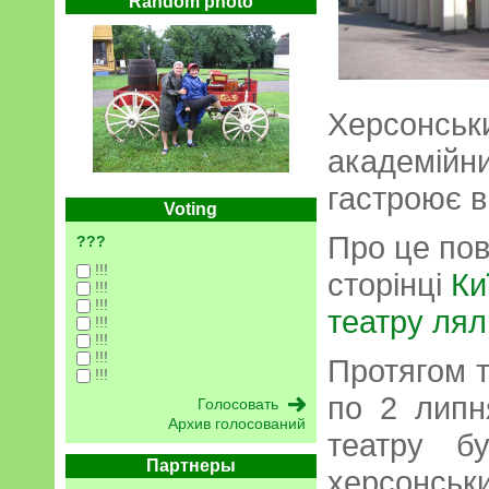
Random photo
Херсонськ
академійни
гастроює в
Voting
Про це по
???
!!!
сторінці
Ки
!!!
!!!
театру лял
!!!
!!!
!!!
Протягом т
!!!
по 2 липн
Архив голосований
театру б
Партнеры
херсонськи