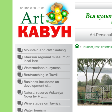
on-line с 20.02.06
Art-Personal
>
Tourism, rest, enterta
Mountain and cliff climbing
Kherson regional museum of
local lore
Watermelons busyness
Berdvotching in Tavrii
Business-incubator on
development of...
Natural reserve Askaniya
Nova by F.E....
Wine stages on Tavriya
Water tourism