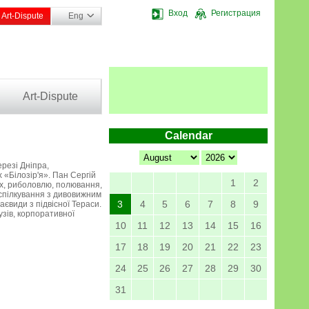
Вход
Регистрация
Art-Dispute
Eng
Art-Dispute
Calendar
ерезі Дніпра,
 «Білозір'я». Пан Сергій
1
2
ах, риболовлю, полювання,
 спілкування з дивовижним
3
4
5
6
7
8
9
євиди з підвісної Тераси.
рузів, корпоративної
10
11
12
13
14
15
16
17
18
19
20
21
22
23
24
25
26
27
28
29
30
31