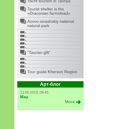
Yacht tourism in Tavriya
Tourist shelter is the
«Draconian farmstead»
Azovo-sivashskiy national
natural park
"Taurian gift"
Tour guide Kherson Region
Арт-блог
13.05.2015, 09:45
May
More