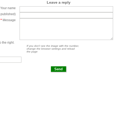
Leave a reply
Your name
e published)
*
Message
 the right.
If you don't see the image with the number,
change the browser settings and reload
the page