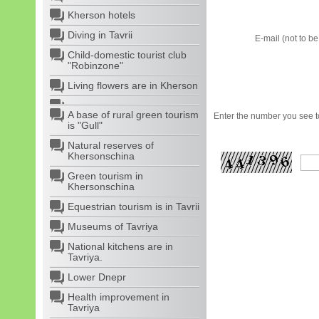
Kherson hotels
Diving in Tavrii
E-mail (not to b
Child-domestic tourist club
"Robinzone"
Living flowers are in Kherson
A base of rural green tourism
Enter the number you see to
is "Gull"
Natural reserves of
Khersonschina
Green tourism in
Khersonschina
Equestrian tourism is in Tavrii
Museums of Tavriya
National kitchens are in
Tavriya.
Lower Dnepr
Health improvement in
Tavriya