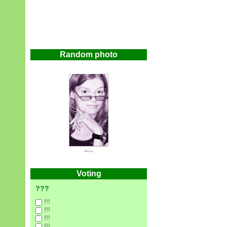
Random photo
Voting
???
!!!
!!!
!!!
!!!