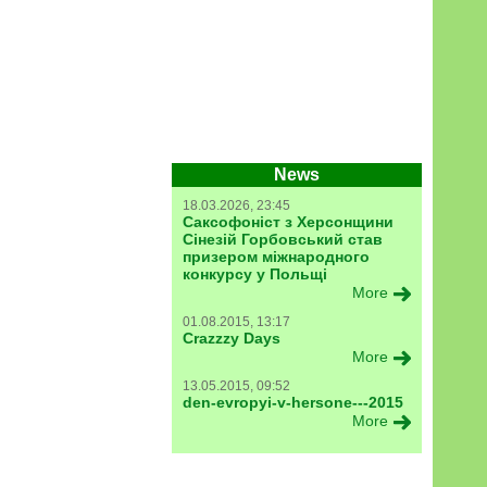
News
18.03.2026, 23:45
Саксофоніст з Херсонщини
Сінезій Горбовський став
призером міжнародного
конкурсу у Польщі
More
01.08.2015, 13:17
Crazzzy Days
More
13.05.2015, 09:52
den-evropyi-v-hersone---2015
More