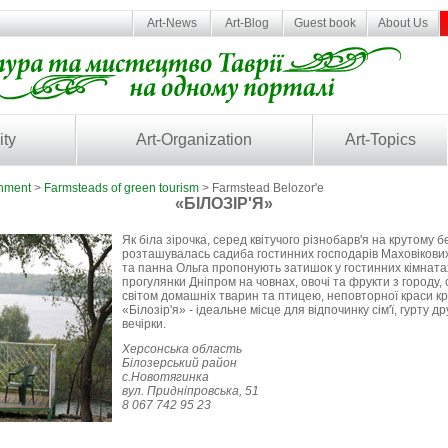
Art-News
Art-Blog
Guest book
About Us
ity
Art-Organization
Art-Topics
inment
>
Farmsteads of green tourism
> Farmstead Belozor'e
«БІЛОЗІР'Я»
Як біла зірочка, серед квітучого різнобарв'я на крутому б
розташувалась садиба гостинних господарів Маховікових
та панна Ольга пропонують затишок у гостинних кімнат
прогулянки Дніпром на човнах, овочі та фрукти з городу,
світом домашніх тварин та птицею, неповторної краси кра
«Білозір'я» - ідеальне місце для відпочинку сім'ї, гурту д
вечірки.
Херсонська область
Білозерський район
с.Новотягинка
вул. Придніпровська, 51
8 067 742 95 23