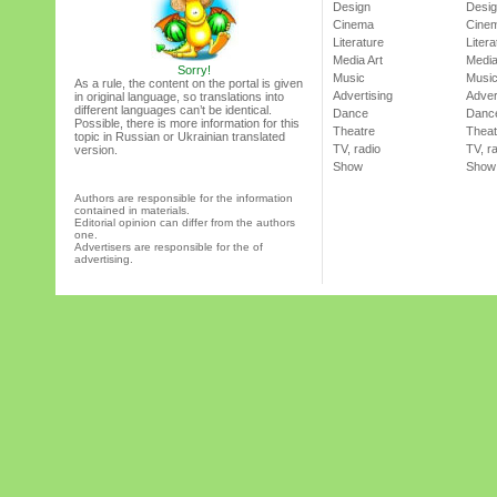
Design
Desi
Cinema
Cine
Literature
Litera
Media Art
Media
Sorry!
Music
Musi
As a rule, the content on the portal is given
Advertising
Adver
in original language, so translations into
different languages can’t be identical.
Dance
Danc
Possible, there is more information for this
Theatre
Theat
topic in Russian or Ukrainian translated
TV, radio
TV, r
version.
Show
Show
Authors are responsible for the information
contained in materials.
Editorial opinion can differ from the authors
one.
Advertisers are responsible for the of
advertising.