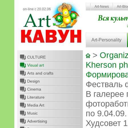
Art-News
Art-Bl
on-line с 20.02.06
Art-Personality
>
Organiz
CULTURE
Kherson ph
Visual art
Формирова
Arts and crafts
Design
Фестваль 
Cinema
В галерее
Literature
фоторабот
Media Art
по 9.04.09.
Music
Худсовет 1
Advertising