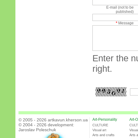
E-mail (not to be
published)
*
Message
Enter the n
right.
© 2005 - 2026 artkavun.kherson.ua
Art-Personality
Art-O
© 2004 - 2026 development:
CULTURE
CUL
Jaroslav Poleschuk
Visual art
Visual
Arts and crafts
Arts 