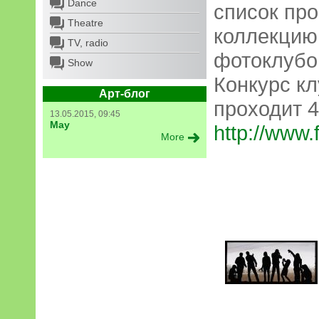
Dance
список пр
Theatre
коллекцию
TV, radio
фотоклубов
Show
Конкурс к
Арт-блог
проходит 4
13.05.2015, 09:45
May
http://www.f
More