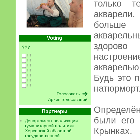
только т
акварели.
больше 
акварель
Voting
здоров
???
настроен
!!!
!!!
акварелью 
!!!
!!!
Будь это п
!!!
!!!
!!!
натюрморт
Архив голосований
Определён
Партнеры
были его 
Департамент реализации
гуманитарной политики
Крынках
Херсонской областной
государственной