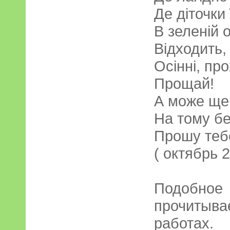
Де діточки 
В зеленій 
Відходить,
Осінні, про
Прощай!
А може ще 
На тому бер
Прошу тебе
( октябрь 2
Подоб
прочитыв
работах.