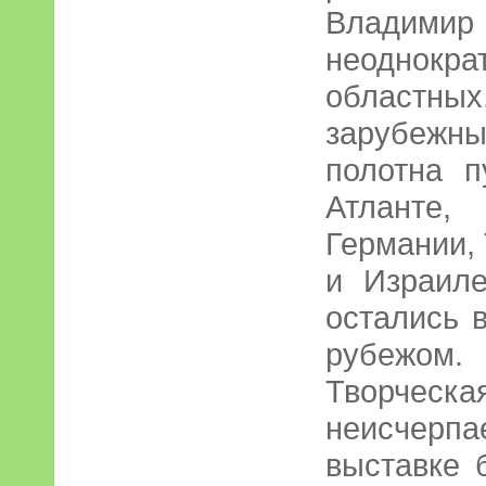
Влади
неоднокра
областны
зарубеж
полотна 
Атланте
Германии, 
и Израиле
остались 
рубежом.
Творческ
неисчерпа
выставке 