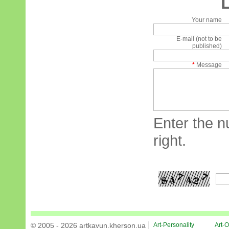
Your name
E-mail (not to be
published)
*
Message
Enter the n
right.
© 2005 - 2026 artkavun.kherson.ua
Art-Personality
Art-O