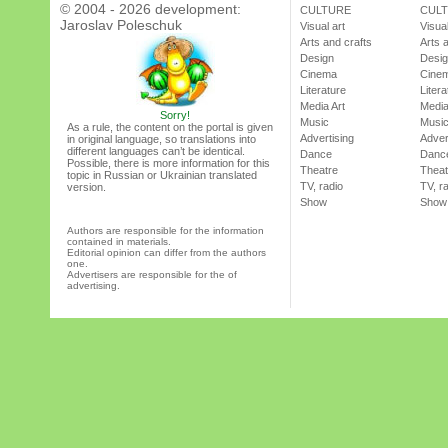
© 2004 - 2026 development:
CULTURE
CUL
Jaroslav Poleschuk
Visual art
Visual
Arts and crafts
Arts 
Design
Desi
Cinema
Cine
Literature
Litera
Media Art
Media
Sorry!
Music
Musi
As a rule, the content on the portal is given
Advertising
Adver
in original language, so translations into
different languages can’t be identical.
Dance
Danc
Possible, there is more information for this
Theatre
Theat
topic in Russian or Ukrainian translated
TV, radio
TV, r
version.
Show
Show
Authors are responsible for the information
contained in materials.
Editorial opinion can differ from the authors
one.
Advertisers are responsible for the of
advertising.