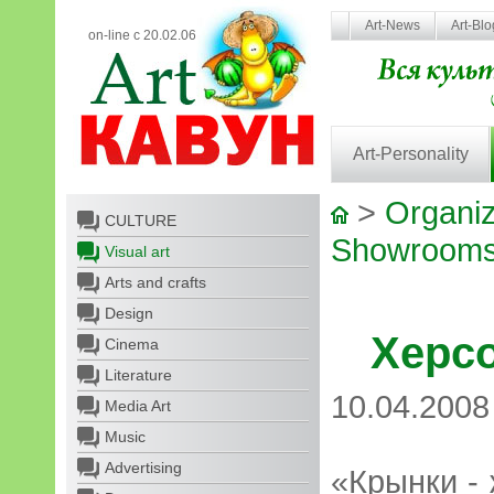
Art-News
Art-Bl
on-line с 20.02.06
Art-Personality
>
Organiz
CULTURE
Showroom
Visual art
Arts and crafts
Design
Херс
Cinema
Literature
10.04.2008
Media Art
Music
Advertising
«Крынки -