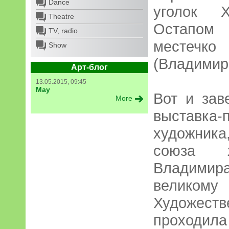
Dance
уголок Х
Theatre
Остапом
TV, radio
местечко
Show
(Владимир
Арт-блог
13.05.2015, 09:45
May
Вот и зав
More
выставка
художника
союза х
Владимир
велико
Художест
проходил