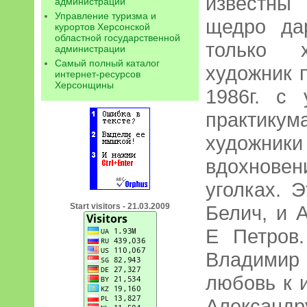
известны
администрации
Управление туризма и
щедро да
курортов Херсонской
областной государственной
только х
администрации
Самый полный каталог
художник 
интернет-ресурсов
Херсонщины
1986г. с 
практику
художн
вдохнове
уголках. 
Start visitors - 21.03.2009
Белич, и А
Е Петров
Владимир
любовь к 
Алексан