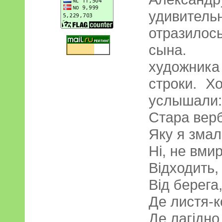
удивитель
отразилось
сына. К
художника
строки. Х
услышали:
Стара верб
Яку я змал
Ні, не вмир
Відходить,
Від берега
Де листя-ко
Де лагідно