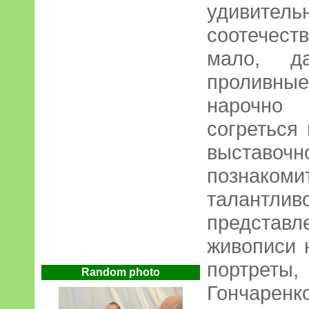
удивитель
соотечес
мало, д
проливные
нарочно
согреться
выставоч
познаком
талантлив
представ
живописи 
портрет
Random photo
Гончарен