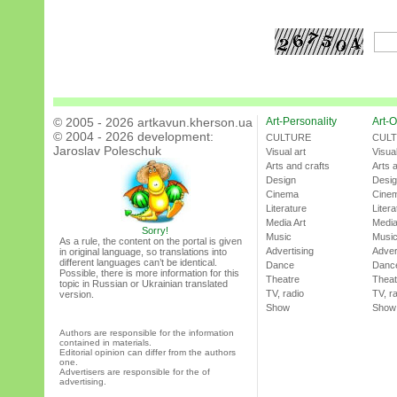
© 2005 - 2026 artkavun.kherson.ua
Art-Personality
Art-O
© 2004 - 2026 development:
CULTURE
CUL
Jaroslav Poleschuk
Visual art
Visual
Arts and crafts
Arts 
Design
Desi
Cinema
Cine
Literature
Litera
Media Art
Media
Sorry!
Music
Musi
As a rule, the content on the portal is given
Advertising
Adver
in original language, so translations into
different languages can’t be identical.
Dance
Danc
Possible, there is more information for this
Theatre
Theat
topic in Russian or Ukrainian translated
TV, radio
TV, r
version.
Show
Show
Authors are responsible for the information
contained in materials.
Editorial opinion can differ from the authors
one.
Advertisers are responsible for the of
advertising.