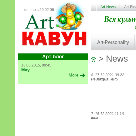
Art-News
Art-Bl
on-line с 20.02.06
Art-Personality
> News
Арт-блог
13.05.2015, 09:45
May
More
8. 17.12.2021 09:22
Редакция_ИР5
7. 15.12.2021 11:16
Інна