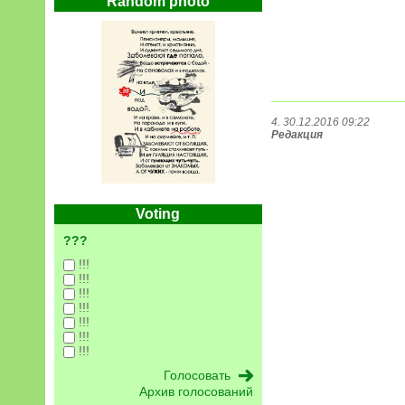
Random photo
4. 30.12.2016 09:22
Редакция
Voting
???
!!!
!!!
!!!
!!!
!!!
!!!
!!!
Архив голосований