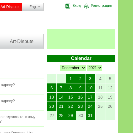
Вход
Регистрация
Art-Dispute
Eng
Art-Dispute
Calendar
1
2
3
4
5
у адресу?
6
7
8
9
10
11
12
13
14
15
16
17
18
19
у адресу?
20
21
22
23
24
25
26
27
28
29
30
31
о подскажите, к кому
y