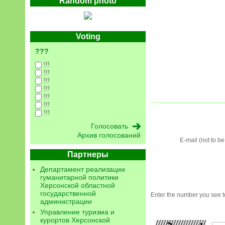
Random photo
Voting
???
!!!
!!!
!!!
!!!
!!!
!!!
!!!
Архив голосований
E-mail (not to b
Партнеры
Департамент реализации
гуманитарной политики
Херсонской областной
государственной
Enter the number you see to
администрации
Управление туризма и
курортов Херсонской