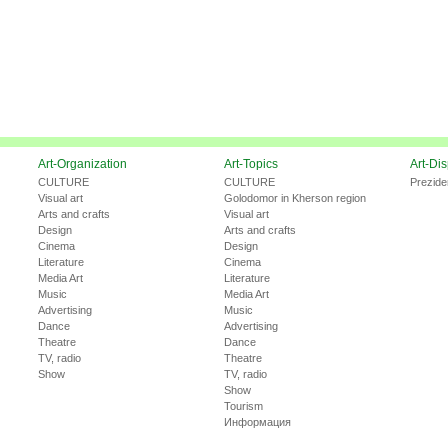
Art-Organization
Art-Topics
Art-Di
CULTURE
CULTURE
Prezide
Visual art
Golodomor in Kherson region
Arts and crafts
Visual art
Design
Arts and crafts
Cinema
Design
Literature
Cinema
Media Art
Literature
Music
Media Art
Advertising
Music
Dance
Advertising
Theatre
Dance
TV, radio
Theatre
Show
TV, radio
Show
Tourism
Информация