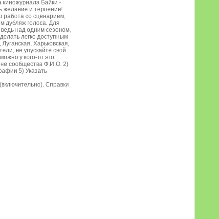
 киножурнала Байки -
ть желание и терпение!
о работа со сценарием,
им дубляж голоса. Для
, ведь над одним сезоном,
сделать легко доступным
 Луганская, Харьковская,
ели, не упускайте свой
можно у кого-то это
ене сообщества Ф.И.О. 2)
рафии 5) Указать
 (включительно). Справки