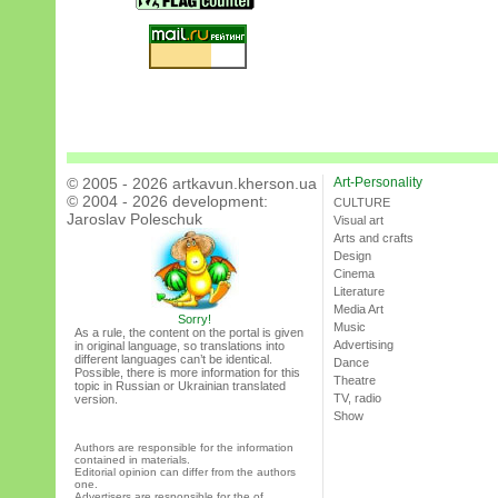
© 2005 - 2026 artkavun.kherson.ua
Art-Personality
© 2004 - 2026 development:
CULTURE
Jaroslav Poleschuk
Visual art
Arts and crafts
Design
Cinema
Literature
Media Art
Sorry!
Music
As a rule, the content on the portal is given
Advertising
in original language, so translations into
different languages can’t be identical.
Dance
Possible, there is more information for this
Theatre
topic in Russian or Ukrainian translated
TV, radio
version.
Show
Authors are responsible for the information
contained in materials.
Editorial opinion can differ from the authors
one.
Advertisers are responsible for the of