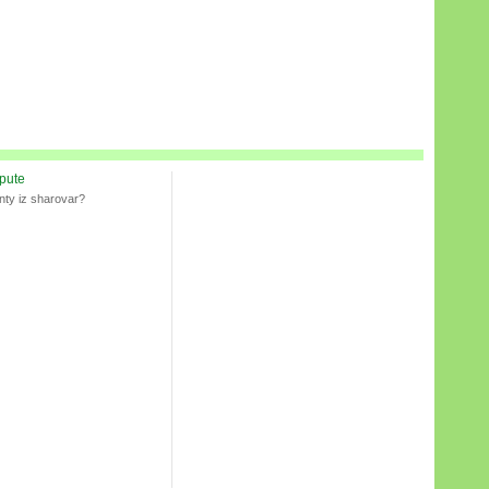
spute
nty iz sharovar?