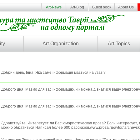
Art-News
Art-Blog
Guest book
About Us
ity
Art-Organization
Art-Topics
Добрий день, Інна! Яка саме інформація мається на увазі?
Доброго дня! Маємо для вас інформацію. Як можна дізнатися вашу электрон
Доброго дня! Маємо для вас інформацію. Як можна дізнатися вашу электрон
Здравствуйте. Интересует ли Вас юмористическая проза? Если интересует, т
можно обратиться.Написал более 600 рассказов.www.proza.ru/avtor/tarchevsk