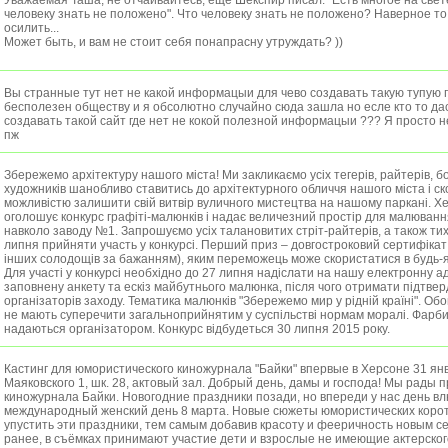
Уважаемая Таша, не отчаивайтесь, еще Шекспир писал: "Есть многое на свете
человеку знать не положено". Что человеку знать не положено? Наверное то,
осилить...
Может быть, и вам не стоит себя понапрасну утруждать? ))
Вы странные тут нет не какой информацыи для чево создавать такую тупую 
бесполезен обществу и я обсолютно случайно сюда зашла но есле кто то дас
создавать такой сайт где нет не кокой полезной информацыи ??? Я просто 
пж
Збережемо архітектуру нашого міста! Ми закликаємо усіх тегерів, райтерів, бо
художників шанобливо ставитись до архітектурного обличчя нашого міста і с
можливістю залишити свій витвір вуличного мистецтва на нашому паркані. Х
оголошує конкурс графіті-малюнків і надає величезний простір для малювання
навколо заводу №1. Запрошуємо усіх талановитих стріт-райтерів, а також тих
липня прийняти участь у конкурсі. Перший приз – довгостроковий сертифікат
інших солодощів за бажанням), яким переможець може скористатися в будь-я
Для участі у конкурсі необхідно до 27 липня надіслати на нашу електронну а
заповнену анкету та ескіз майбутнього малюнка, після чого отримати підтвер
організаторів заходу. Тематика малюнків "Збережемо мир у рідній країні". Об
не мають суперечити загальноприйнятим у суспільстві нормам моралі. Фарб
надаються організатором. Конкурс відбудеться 30 липня 2015 року.
Кастинг для юмористического киножурнала "Байки" впервые в Херсоне 31 янв
Маяковского 1, шк. 28, актовый зал. Добрый день, дамы и господа! Мы рады 
киножурнала Байки. Новогодние праздники позади, но впереди у нас день в
международный женский день 8 марта. Новые сюжеты юмористических корот
упустить эти праздники, тем самым добавив красоту и фееричность новым се
ранее, в съёмках принимают участие дети и взрослые не имеющие актерского