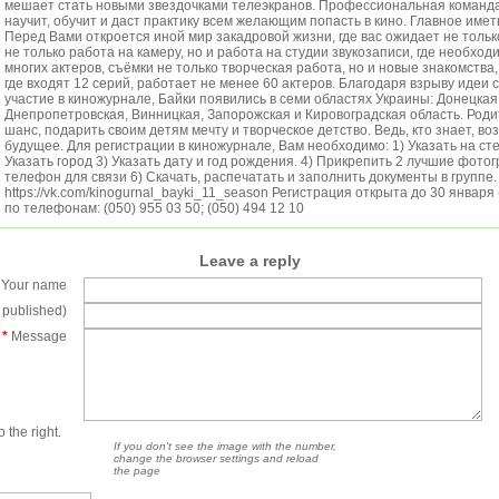
мешает стать новыми звездочками телеэкранов. Профессиональная команда
научит, обучит и даст практику всем желающим попасть в кино. Главное име
Перед Вами откроется иной мир закадровой жизни, где вас ожидает не тольк
не только работа на камеру, но и работа на студии звукозаписи, где необход
многих актеров, съёмки не только творческая работа, но и новые знакомства
где входят 12 серий, работает не менее 60 актеров. Благодаря взрыву идеи 
участие в киножурнале, Байки появились в семи областях Украины: Донецкая,
Днепропетровская, Винницкая, Запорожская и Кировоградская область. Родит
шанс, подарить своим детям мечту и творческое детство. Ведь, кто знает, воз
будущее. Для регистрации в киножурнале, Вам необходимо: 1) Указать на ст
Указать город 3) Указать дату и год рождения. 4) Прикрепить 2 лучшие фотог
телефон для связи 6) Скачать, распечатать и заполнить документы в группе.
https://vk.com/kinogurnal_bayki_11_season Регистрация открыта до 30 января
по телефонам: (050) 955 03 50; (050) 494 12 10
Leave a reply
Your name
e published)
*
Message
 the right.
If you don't see the image with the number,
change the browser settings and reload
the page