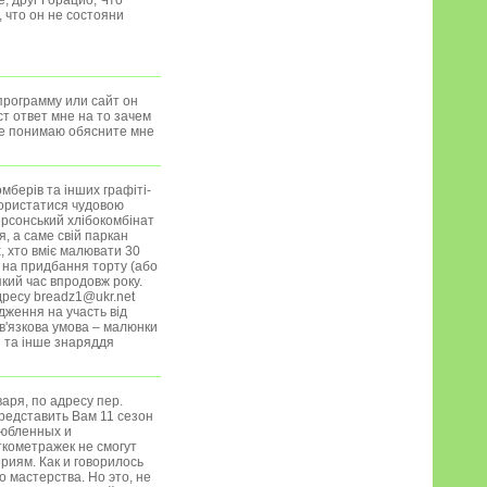
, друг Горацио, Что
 что он не состояни
программу или сайт он
т ответ мне на то зачем
не понимаю обясните мне
мберів та інших графіті-
користатися чудовою
ерсонський хлібокомбінат
, а саме свій паркан
, хто вміє малювати 30
 на придбання торту (або
кий час впродовж року.
дресу breadz1@ukr.net
дження на участь від
ов'язкова умова – малюнки
и та інше знаряддя
аря, по адресу пер.
представить Вам 11 сезон
любленных и
кометражек не смогут
риям. Как и говорилось
 мастерства. Но это, не