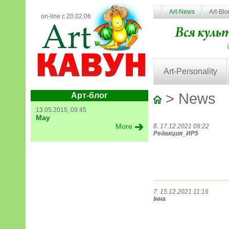
Art-News
Art-Bl
on-line с 20.02.06
Art-Personality
> News
Арт-блог
13.05.2015, 09:45
May
More
8. 17.12.2021 09:22
Редакция_ИР5
7. 15.12.2021 11:16
Інна