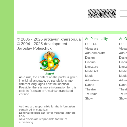
© 2005 - 2026 artkavun.kherson.ua
Art-Personality
Art-O
© 2004 - 2026 development:
CULTURE
CUL
Jaroslav Poleschuk
Visual art
Visual
Arts and crafts
Arts 
Design
Desi
Cinema
Cine
Literature
Litera
Media Art
Media
Sorry!
Music
Musi
As a rule, the content on the portal is given
Advertising
Adver
in original language, so translations into
different languages can’t be identical.
Dance
Danc
Possible, there is more information for this
Theatre
Theat
topic in Russian or Ukrainian translated
TV, radio
TV, r
version.
Show
Show
Authors are responsible for the information
contained in materials.
Editorial opinion can differ from the authors
one.
Advertisers are responsible for the of
advertising.