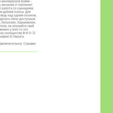
 киножурнала Байки -
ть желание и терпение!
о работа со сценарием,
им дубляж голоса. Для
, ведь над одним сезоном,
сделать легко доступным
 Луганская, Харьковская,
ели, не упускайте свой
можно у кого-то это
ене сообщества Ф.И.О. 2)
рафии 5) Указать
 (включительно). Справки