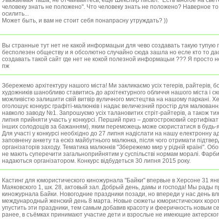
Уважаемая Таша, не отчаивайтесь, еще Шекспир писал: "Есть многое на свете
человеку знать не положено". Что человеку знать не положено? Наверное то,
осилить...
Может быть, и вам не стоит себя понапрасну утруждать? ))
Вы странные тут нет не какой информацыи для чево создавать такую тупую 
бесполезен обществу и я обсолютно случайно сюда зашла но есле кто то дас
создавать такой сайт где нет не кокой полезной информацыи ??? Я просто 
пж
Збережемо архітектуру нашого міста! Ми закликаємо усіх тегерів, райтерів, бо
художників шанобливо ставитись до архітектурного обличчя нашого міста і с
можливістю залишити свій витвір вуличного мистецтва на нашому паркані. Х
оголошує конкурс графіті-малюнків і надає величезний простір для малювання
навколо заводу №1. Запрошуємо усіх талановитих стріт-райтерів, а також тих
липня прийняти участь у конкурсі. Перший приз – довгостроковий сертифікат
інших солодощів за бажанням), яким переможець може скористатися в будь-я
Для участі у конкурсі необхідно до 27 липня надіслати на нашу електронну а
заповнену анкету та ескіз майбутнього малюнка, після чого отримати підтвер
організаторів заходу. Тематика малюнків "Збережемо мир у рідній країні". Об
не мають суперечити загальноприйнятим у суспільстві нормам моралі. Фарб
надаються організатором. Конкурс відбудеться 30 липня 2015 року.
Кастинг для юмористического киножурнала "Байки" впервые в Херсоне 31 янв
Маяковского 1, шк. 28, актовый зал. Добрый день, дамы и господа! Мы рады 
киножурнала Байки. Новогодние праздники позади, но впереди у нас день в
международный женский день 8 марта. Новые сюжеты юмористических корот
упустить эти праздники, тем самым добавив красоту и фееричность новым се
ранее, в съёмках принимают участие дети и взрослые не имеющие актерского