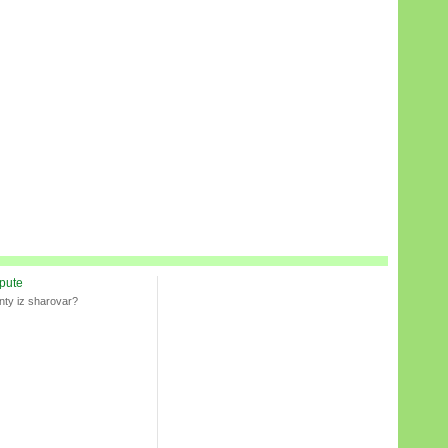
spute
nty iz sharovar?