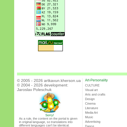
© 2005 - 2026 artkavun.kherson.ua
Art-Personality
© 2004 - 2026 development:
CULTURE
Jaroslav Poleschuk
Visual art
Arts and crafts
Design
Cinema
Literature
Media Art
Sorry!
Music
As a rule, the content on the portal is given
Advertising
in original language, so translations into
different languages can’t be identical.
Dance