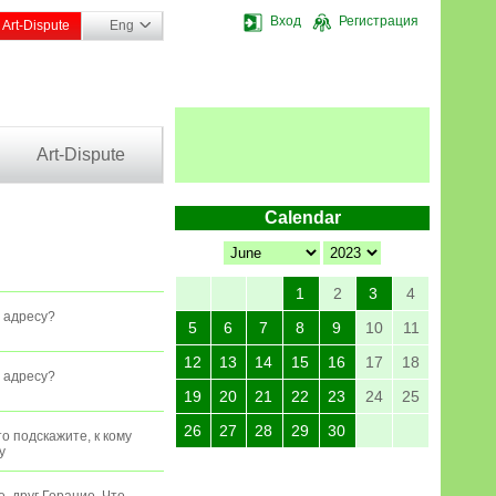
Вход
Регистрация
Art-Dispute
Eng
Art-Dispute
Calendar
1
2
3
4
у адресу?
5
6
7
8
9
10
11
12
13
14
15
16
17
18
у адресу?
19
20
21
22
23
24
25
26
27
28
29
30
о подскажите, к кому
y