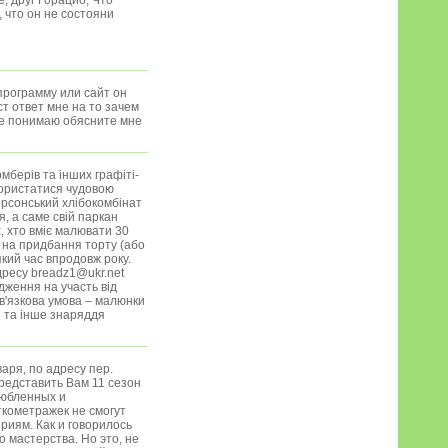
, друг Горацио, Что
 что он не состояни
программу или сайт он
т ответ мне на то зачем
не понимаю обясните мне
мберів та інших графіті-
користатися чудовою
ерсонський хлібокомбінат
, а саме свій паркан
, хто вміє малювати 30
 на придбання торту (або
кий час впродовж року.
дресу breadz1@ukr.net
дження на участь від
ов'язкова умова – малюнки
и та інше знаряддя
аря, по адресу пер.
представить Вам 11 сезон
любленных и
кометражек не смогут
риям. Как и говорилось
 мастерства. Но это, не