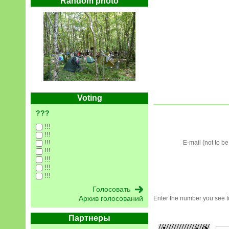
Random photo
Voting
???
!!!
!!!
!!!
E-mail (not to b
!!!
!!!
!!!
!!!
Архив голосований
Enter the number you see to
Партнеры