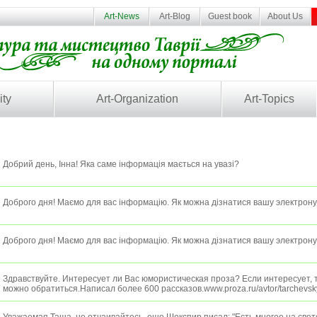
Art-News
Art-Blog
Guest book
About Us
ity
Art-Organization
Art-Topics
Добрий день, Інна! Яка саме інформація мається на увазі?
Доброго дня! Маємо для вас інформацію. Як можна дізнатися вашу электрон
Доброго дня! Маємо для вас інформацію. Як можна дізнатися вашу электрон
Здравствуйте. Интересует ли Вас юмористическая проза? Если интересует, т
можно обратиться.Написал более 600 рассказов.www.proza.ru/avtor/tarchevsk