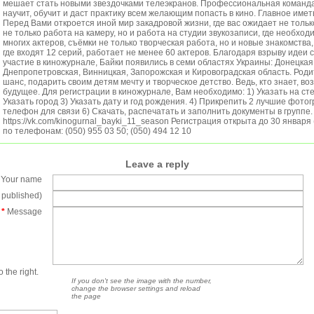
мешает стать новыми звездочками телеэкранов. Профессиональная команда
научит, обучит и даст практику всем желающим попасть в кино. Главное име
Перед Вами откроется иной мир закадровой жизни, где вас ожидает не тольк
не только работа на камеру, но и работа на студии звукозаписи, где необход
многих актеров, съёмки не только творческая работа, но и новые знакомства
где входят 12 серий, работает не менее 60 актеров. Благодаря взрыву идеи 
участие в киножурнале, Байки появились в семи областях Украины: Донецкая,
Днепропетровская, Винницкая, Запорожская и Кировоградская область. Родит
шанс, подарить своим детям мечту и творческое детство. Ведь, кто знает, воз
будущее. Для регистрации в киножурнале, Вам необходимо: 1) Указать на ст
Указать город 3) Указать дату и год рождения. 4) Прикрепить 2 лучшие фотог
телефон для связи 6) Скачать, распечатать и заполнить документы в группе.
https://vk.com/kinogurnal_bayki_11_season Регистрация открыта до 30 января
по телефонам: (050) 955 03 50; (050) 494 12 10
Leave a reply
Your name
e published)
*
Message
 the right.
If you don't see the image with the number,
change the browser settings and reload
the page