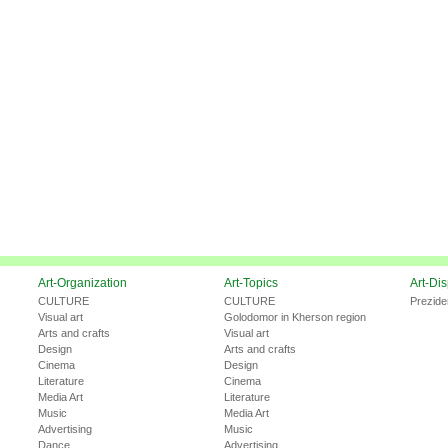
Art-Organization
Art-Topics
Art-Di
CULTURE
CULTURE
Prezide
Visual art
Golodomor in Kherson region
Arts and crafts
Visual art
Design
Arts and crafts
Cinema
Design
Literature
Cinema
Media Art
Literature
Music
Media Art
Advertising
Music
Dance
Advertising