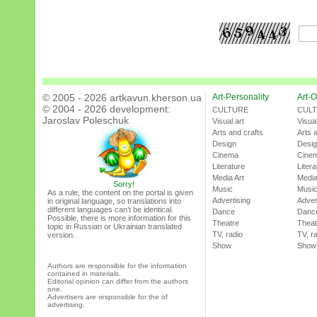
© 2005 - 2026 artkavun.kherson.ua
Art-Personality
Art-O
© 2004 - 2026 development:
CULTURE
CUL
Jaroslav Poleschuk
Visual art
Visual
Arts and crafts
Arts 
Design
Desi
Cinema
Cine
Literature
Litera
Media Art
Media
Sorry!
Music
Musi
As a rule, the content on the portal is given
Advertising
Adver
in original language, so translations into
different languages can’t be identical.
Dance
Danc
Possible, there is more information for this
Theatre
Theat
topic in Russian or Ukrainian translated
TV, radio
TV, r
version.
Show
Show
Authors are responsible for the information
contained in materials.
Editorial opinion can differ from the authors
one.
Advertisers are responsible for the of
advertising.