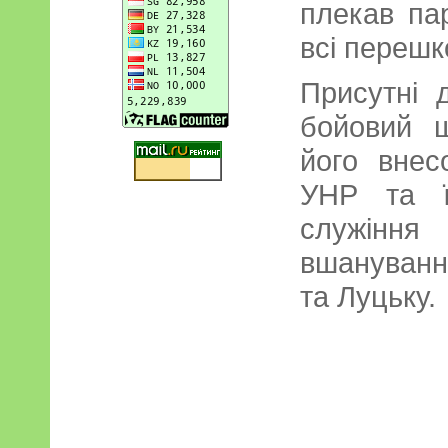
плекав па
всі перешк
Присутні 
бойовий 
його внес
УНР та ї
служінн
вшанування
та Луцьку.