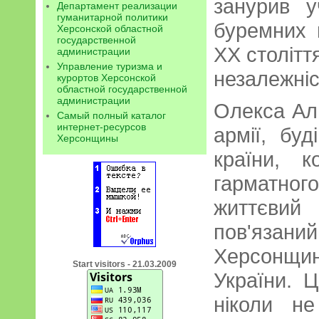
занурив у
Департамент реализации
гуманитарной политики
буремних 
Херсонской областной
государственной
XX столітт
администрации
Управление туризма и
незалежніс
курортов Херсонской
областной государственной
администрации
Олекса Алм
Самый полный каталог
интернет-ресурсов
армії, буд
Херсонщины
країни, к
гарматног
життєви
пов'яз
Херсонщи
Start visitors - 21.03.2009
України. 
ніколи н