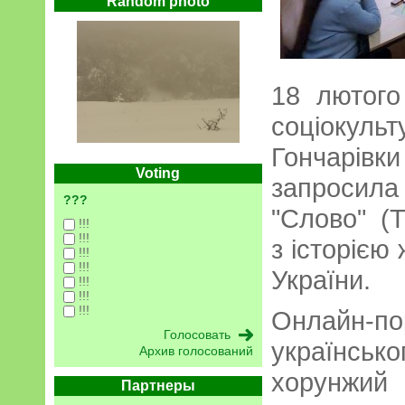
Random photo
18 лютого
соціоку
Гончарі
Voting
запросила 
???
"Слово" (
!!!
!!!
з історією
!!!
!!!
України.
!!!
!!!
!!!
Онлайн
українськ
Архив голосований
хорунжий
Партнеры