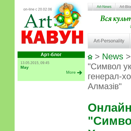
Art-News
Art-Bl
on-line с 20.02.06
Art-Personality
>
News
>
Арт-блог
13.05.2015, 09:45
"Символ ук
May
More
генерал-х
Алмазів"
Онлайн
"Симво