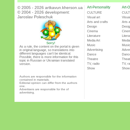
© 2005 - 2026 artkavun.kherson.ua
Art-Personality
Art-O
© 2004 - 2026 development:
CULTURE
CUL
Jaroslav Poleschuk
Visual art
Visual
Arts and crafts
Arts 
Design
Desi
Cinema
Cine
Literature
Litera
Media Art
Media
Sorry!
Music
Musi
As a rule, the content on the portal is given
Advertising
Adver
in original language, so translations into
different languages can’t be identical.
Dance
Danc
Possible, there is more information for this
Theatre
Theat
topic in Russian or Ukrainian translated
TV, radio
TV, r
version.
Show
Show
Authors are responsible for the information
contained in materials.
Editorial opinion can differ from the authors
one.
Advertisers are responsible for the of
advertising.