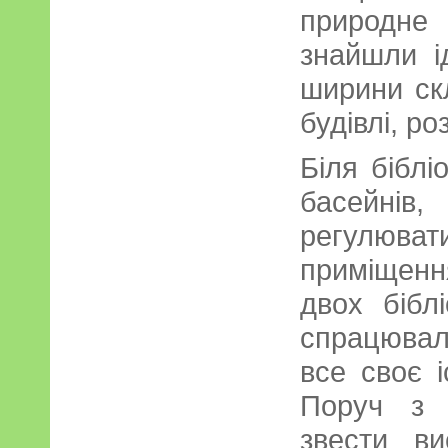
природне 
знайшли і
ширини скл
будівлі, ро
Біля біблі
басейнів
регулю
приміщенн
двох бібл
спрацюва
все своє 
Поруч з 
звести ви