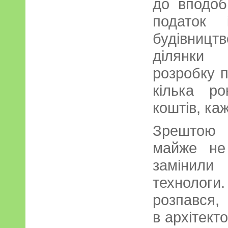
до вподоб
податок 
будівниц
ділянки
розробку п
кілька р
коштів, каж
Зрештою а
майже не
замінил
технологи
розпався,
в архітект