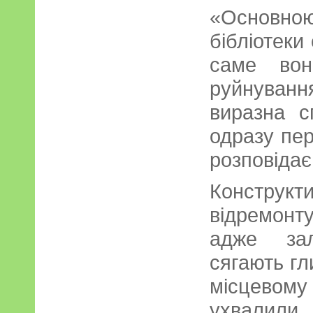
«Основною
бібліотеки
саме вон
руйнуванн
виразна с
одразу пер
розповіда
Конструк
відремонт
адже залі
сягають гл
місцевом
ухвалили 