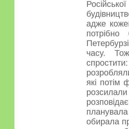
Російсь
будівницт
адже коже
потрібно
Петербурз
часу. То
спростити:
розроблял
які потім
розсилали 
розповіда
планува
обирала пр