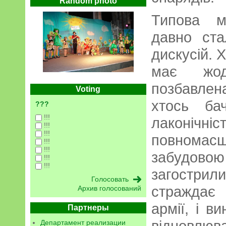
Random photo
Типова м
давно ст
дискусій. 
має жод
позбавлен
Voting
хтось ба
???
!!!
лаконі
!!!
!!!
повномасш
!!!
!!!
забудово
!!!
!!!
загострили
страждає в
Архив голосований
армії, і в
Партнеры
відновлю
Департамент реализации