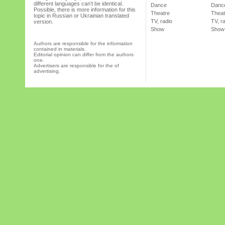
different languages can’t be identical.
Dance
Danc
Possible, there is more information for this
Theatre
Theat
topic in Russian or Ukrainian translated
TV, radio
TV, r
version.
Show
Show
Authors are responsible for the information
contained in materials.
Editorial opinion can differ from the authors
one.
Advertisers are responsible for the of
advertising.