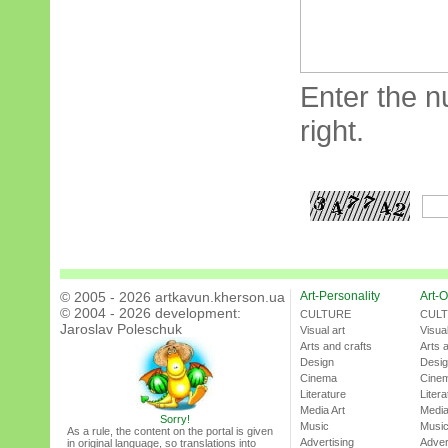
Enter the n
right.
© 2005 - 2026 artkavun.kherson.ua
Art-Personality
Art-O
© 2004 - 2026 development:
CULTURE
CUL
Jaroslav Poleschuk
Visual art
Visual
Arts and crafts
Arts 
Design
Desi
Cinema
Cine
Literature
Litera
Media Art
Media
Sorry!
Music
Musi
As a rule, the content on the portal is given
Advertising
Adver
in original language, so translations into