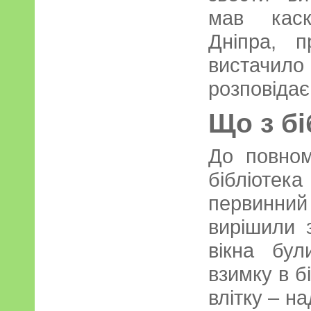
мав каск
Дніпра, 
вистачи
розповідає
Що з бі
До повном
бібліот
первинний 
вирішили з
вікна бул
взимку в б
влітку – н