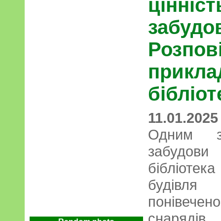
цінніст
забудо
Розпов
прикла
бібліот
11.01.2025
Одним з
забудови
бібліотек
будівл
понівечено
снарядів.