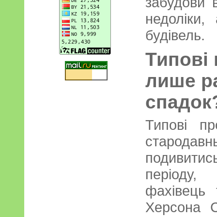
забудови в
недоліки,
будівель.
Типові 
лише р
спадок
Типові п
стародавн
подивит
періоду,
фахівець 
Херсона С