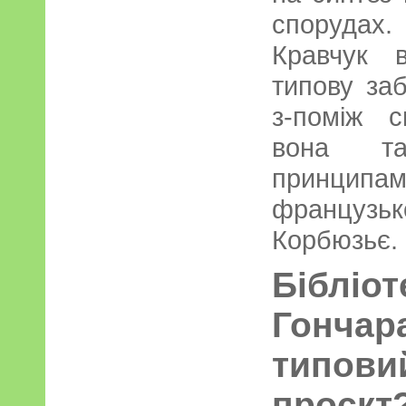
споруда
Кравчук 
типову за
з-поміж с
вона та
принц
французь
Корбюзьє.
Бібліот
Гончара
типови
проєкт