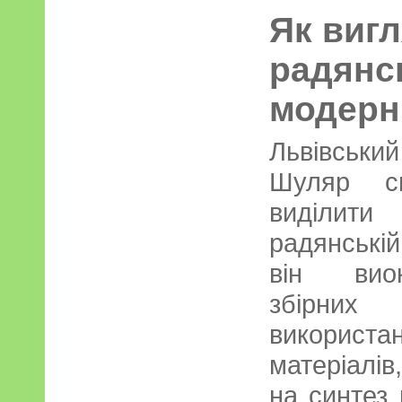
Як виг
радянс
модерн
Львівськ
Шуляр св
виділит
радянській
він виок
збірних 
використа
матеріалів
на синтез