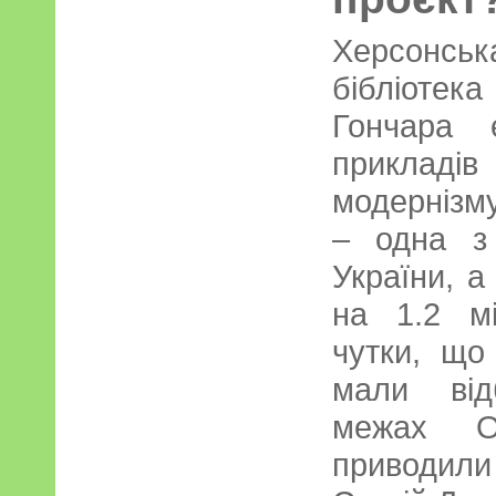
Херсонсь
бібліоте
Гончара 
прикла
модернізму
– одна з
України, а
на 1.2 мі
чутки, що
мали від
межах Ол
приводил