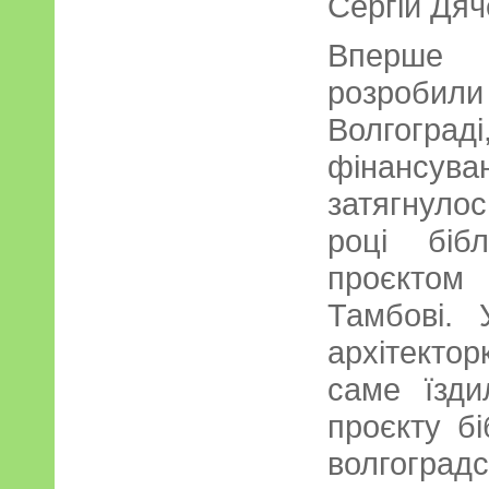
Сергій Дяч
Вперше 
розроби
Волгограді
фінансув
затягнулос
році біб
проєктом
Тамбові.
архітект
саме їзд
проєкту б
волгоград