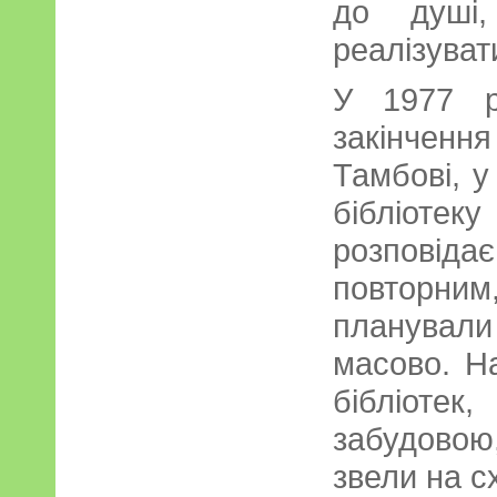
до душі,
реалізуват
У 1977 р
закінчення
Тамбові, у
бібліотеку
розповід
повторним,
планува
масово. На
бібліоте
забудовою
звели на с