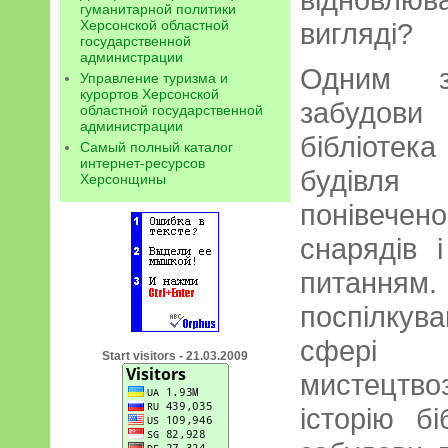
гуманитарной политики
Херсонской областной
вигляді?
государственной
администрации
Одним з
Управление туризма и
курортов Херсонской
забудови
областной государственной
администрации
бібліотек
Самый полный каталог
интернет-ресурсов
будівл
Херсонщины
понівечено
снарядів 
питанн
поспілку
сфері 
Start visitors - 21.03.2009
мистецтво
історію бі