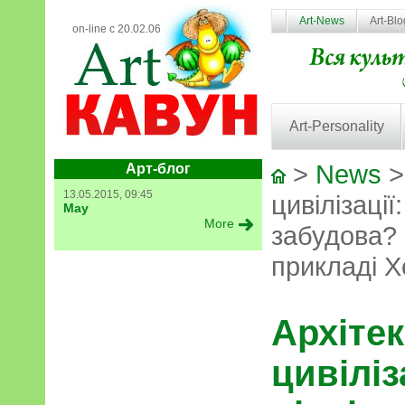
Art-News
Art-Bl
on-line с 20.02.06
Art-Personality
>
News
>
Арт-блог
13.05.2015, 09:45
цивілізації
May
More
забудова?
прикладі Х
Архітек
цивіліз