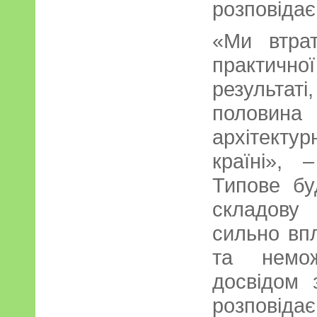
розповідає
«Ми втра
практичної
результаті
половина 
архітект
країні», 
Типове бу
складову 
сильно впл
та немож
досвідом 
розповідає