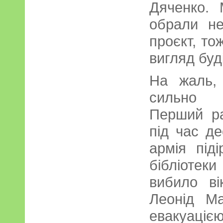
Дяченко. 
обрали не
проєкт, то
вигляд буді
На жаль,
сильно п
Перший ра
під час де
армія під
бібліотек
вибило ві
Леонід М
евакуаціє