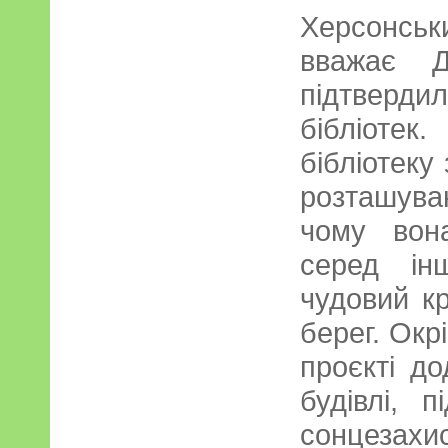
Херсонськ
вважає 
підтверди
бібліотек
бібліотеку 
розташува
чому вон
серед ін
чудовий кр
берег. Окр
проєкті д
будівлі, 
сонцезах