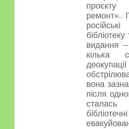
проєкту 
ремонт». П
російськ
бібліотеку 
видання –
кілька с
деокупаці
обстрілюв
вона зазна
після одно
сталась
бібліотеч
евакуйован