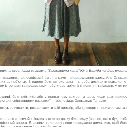
иця та кураторка виставки "Захаращена хата" Юлія Балуда на фоні власних
і знаходять філософський зміст, а саме - впорядкування хаосу. Але Олексан
их арт-об’єктах. З одного боку, ця виставка - спроба дослідити психологію 
ом із речами та предметами побуту застаріли й ті поняття та ідеали, у які ми
улиці, біля смітників або у приватному секторі, а щось люди самі прино
м стали співтворцями виставки", – розповідає Олександр Танасюк.
 якось розчистити, розвантажити свій простір, аби дозволити новим речам та 
налася зі звичайнісіньких ключів на цвяху біля входу (власне, як і в будь-якій 
ефонний апарат. Власники телефону лише нещодавно домоглися, щоб його 
 інтернет витіснили інші засоби зв'язку.