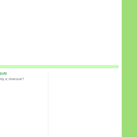
spute
nty iz sharovar?