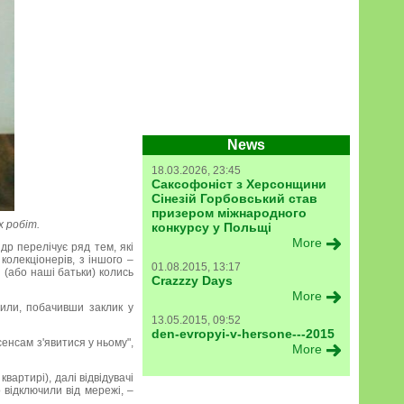
News
18.03.2026, 23:45
Саксофоніст з Херсонщини
Сінезій Горбовський став
призером міжнародного
 робіт.
конкурсу у Польщі
More
др перелічує ряд тем, які
колекціонерів, з іншого –
01.08.2015, 13:17
 (або наші батьки) колись
Crazzzy Days
More
сили, побачивши заклик у
13.05.2015, 09:52
den-evropyi-v-hersone---2015
сенсам з'явитися у ньому",
More
квартирі), далі відвідувачі
відключили від мережі, –