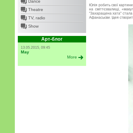
Dance
Юлія робить свої картини
Theatre
на сміттєзвалищі, «маку
"Захаращена хата" стала 
TV, radio
Афанасьєви. Ідея створит
Show
Арт-блог
13.05.2015, 09:45
May
More