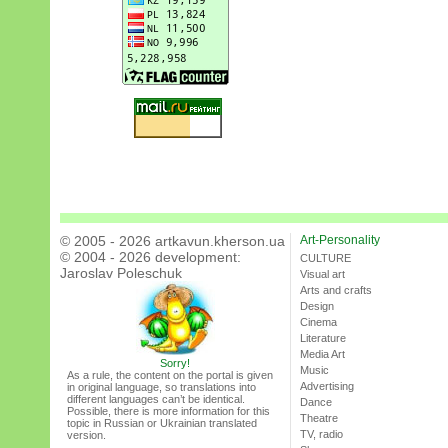
© 2005 - 2026 artkavun.kherson.ua
Art-Personality
© 2004 - 2026 development:
CULTURE
Jaroslav Poleschuk
Visual art
Arts and crafts
Design
Cinema
Literature
Media Art
Sorry!
Music
As a rule, the content on the portal is given
Advertising
in original language, so translations into
different languages can’t be identical.
Dance
Possible, there is more information for this
Theatre
topic in Russian or Ukrainian translated
TV, radio
version.