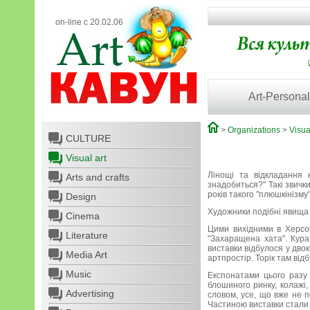
on-line с 20.02.06
Art-Personal
>
Organizations
>
Visua
CULTURE
Visual art
Лінощі та відкладання 
Arts and crafts
знадобиться?" Такі звичк
років такого "плюшкінізму
Design
Художники подібні явища 
Cinema
Цими вихідними в Херсон
Literature
"Захаращена хата". Кур
виставки відбулося у двок
Media Art
артпростір. Торік там ві
Music
Експонатами цього разу 
блошиного ринку, колажі,
Advertising
словом, усе, що вже не п
Частиною виставки стали