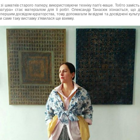
 зі шматків старого паперу, використовуючи техніку пап'є-маше. Тобто замість
латура» стає матеріалом для її робіт. Олександр Танасюк зізнається, що 
першим досвідом кураторства, тому допомагали їм відомі та досвідчені культу
и саме таку виставку з'явилася ще взимку.