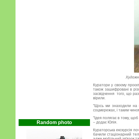
Художн
Куратори у своєму проєкт
також зашифровані в різн
засвідчення того, що раз
вірили.
"Щось ми знаходили на в
соцмережах, і таким чино
"Ідея полягає в тому, щоб
Random photo
– додає Юлія.
Кураторська екскурсія почи
бачили стаціонарний тел
адже мобільний зв'язок та