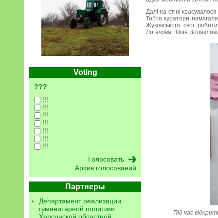
Далі на стіні красувалос
Тобто куратори намагали
Жуковського свої робот
Логачова, Юлія Волязловс
Voting
???
!!!
!!!
!!!
!!!
!!!
!!!
!!!
Архив голосований
Партнеры
Департамент реализации
гуманитарной политики
Під час відкри
Херсонской областной