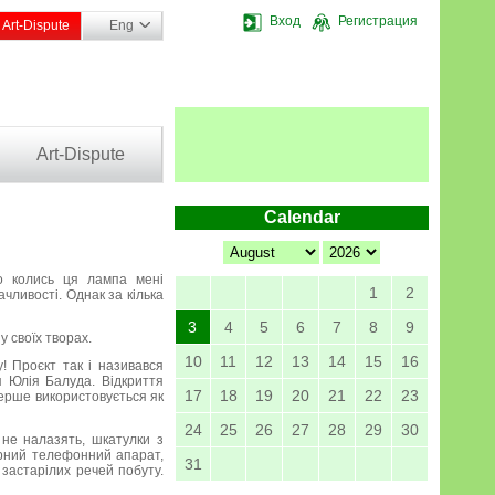
Вход
Регистрация
Art-Dispute
Eng
Art-Dispute
Calendar
що колись ця лампа мені
1
2
чливості. Однак за кілька
3
4
5
6
7
8
9
у своїх творах.
10
11
12
13
14
15
16
! Проєкт так і називався
 Юлія Балуда. Відкриття
17
18
19
20
21
22
23
вперше використовується як
24
25
26
27
28
29
30
 не налазять, шкатулки з
нарний телефонний апарат,
31
 застарілих речей побуту.