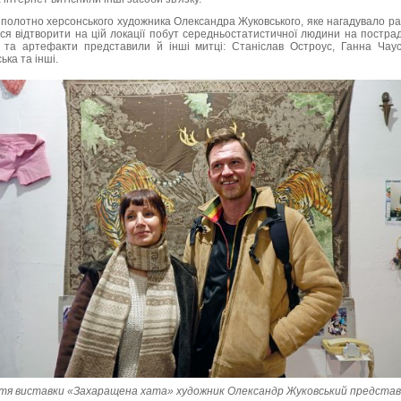
я полотно херсонського художника Олександра Жуковського, яке нагадувало р
ся відтворити на цій локації побут середньостатистичної людини на пострад
и та артефакти представили й інші митці: Станіслав Остроус, Ганна Чаус
ька та інші.
ття виставки «Захаращена хата» художник Олександр Жуковський предста