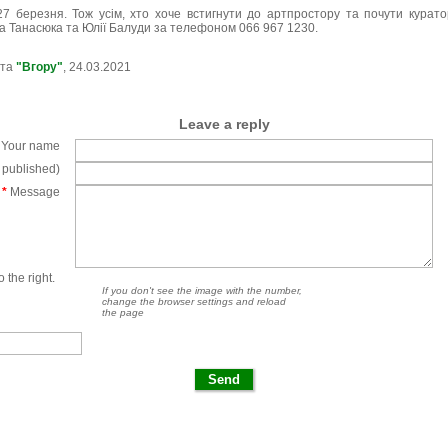
7 березня. Тож усім, хто хоче встигнути до артпростору та почути куратор
а Танасюка та Юлії Балуди за телефоном 066 967 1230.
ета
"Вгору"
, 24.03.2021
Leave a reply
Your name
e published)
*
Message
 the right.
If you don't see the image with the number,
change the browser settings and reload
the page