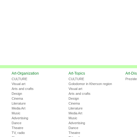
Art-Organization
Art-Topics
Art-Di
CULTURE
CULTURE
Prezide
Visual art
Golodomor in Kherson region
Arts and crafts
Visual art
Design
Arts and crafts
Cinema
Design
Literature
Cinema
Media Art
Literature
Music
Media Art
Advertising
Music
Dance
Advertising
Theatre
Dance
TV, radio
Theatre