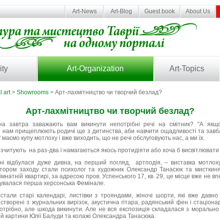
Art-News
Art-Blog
Guest book
About Us
ity
Art-Organization
Art-Topics
l art
>
Showrooms
> Арт-лахмітництво чи творчий безлад?
Арт-лахмітництво чи творчий безлад?
на завтра заважають вам викинути непотрібні речі на смітник? "А як
и нам прищеплюють родичі ще з дитинства, аби навчити ощадливості та завба
" маємо купу мотлоху і вже виходить, що не речі обслуговують нас, а ми їх.
зчитують на раз-два і намагаються якось протидіяти або хоча б висвітлювати 
і відбулася дуже дивна, на перший погляд, артподія, – виставка мотлоху
атором заходу стали психолог та художник Олександр Танасюк та мисткиня
імнатній квартирі, за адресою пров. Успенського 17, кв. 29, це місце вже не 
дбувалася перша херсонська Фемінале.
стали старі календарі, листівки з трояндами, жіночі шорти, які вже давно
 створені з журнальних вирізок, акустична гітара, радянський фен і стаціо
отрібно, але шкода викинути. Але не вся експозиція складалася з морально
 й картини Юлії Балуди та колажі Олександра Танасюка.