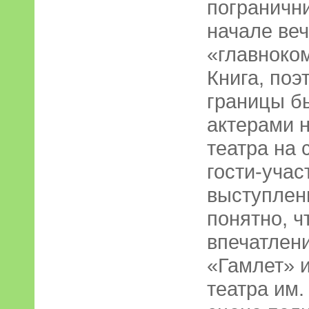
погранични
начале ве
«главноко
Книга, поэ
границы б
актерами 
театра на 
гости-учас
выступлени
понятно, ч
впечатлен
«Гамлет» 
театра им.