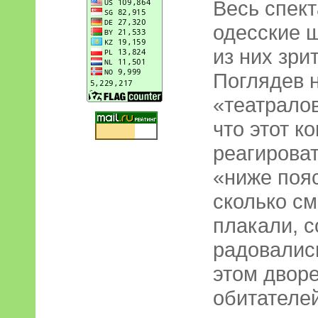
Весь спек
одесские ш
из них зри
Поглядев 
«театралов
что этот к
реагироват
«ниже поя
сколько см
плакали, с
радовались
этом двор
обитателей