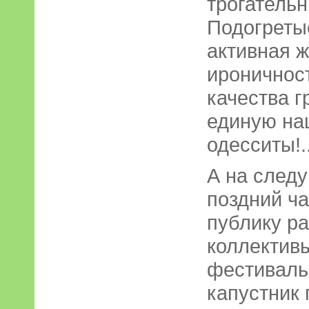
трогатель
Подогреты
активная ж
ироничност
качества г
единую на
одесситы!.
А на следу
поздний ч
публику ра
коллектив
фестиваль
капустник 