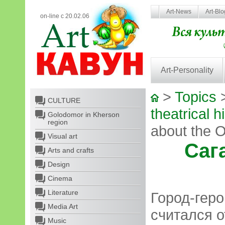
Art-News
Art-Bl
on-line с 20.02.06
Art-Personality
>
Topics
CULTURE
theatrical 
Golodomor in Kherson
region
about the 
Visual art
Саг
Arts and crafts
Design
Cinema
Literature
Город-геро
Media Art
считался 
Music