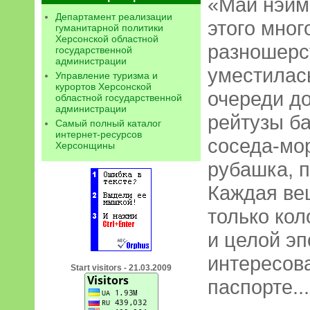
«Май нэйм 
Департамент реализации
этого мно
гуманитарной политики
Херсонской областной
разношерс
государственной
администрации
уместилась
Управление туризма и
курортов Херсонской
очереди д
областной государственной
администрации
рейтузы б
Самый полный каталог
интернет-ресурсов
соседа-мор
Херсонщины
рубашка, п
Каждая ве
только кол
и целой эп
интересов
Start visitors - 21.03.2009
паспорте...