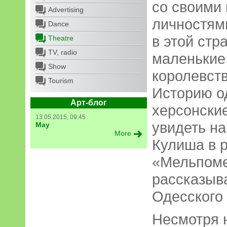
со своими
Advertising
личностям
Dance
в этой стр
Theatre
TV, radio
маленькие
Show
королевств
Tourism
Историю од
Арт-блог
херсонские
13.05.2015, 09:45
увидеть на
May
More
Кулиша в 
«Мельпомен
рассказыв
Одесского
Несмотря н