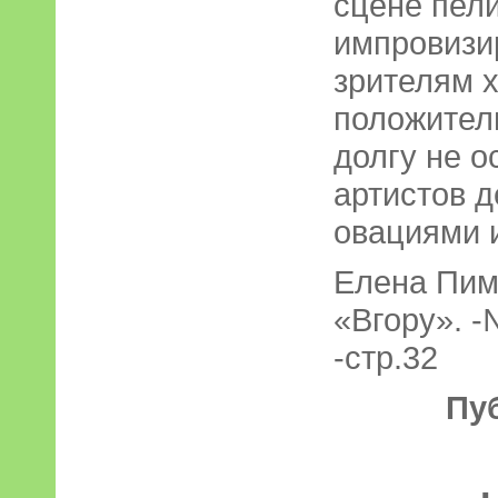
сцене пели
импровизи
зрителям 
положител
долгу не о
артистов 
овациями 
Елена Пим
«Вгору». -
-стр.32
Пу