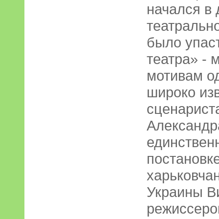
начался в 
театральн
было упаст
театра» - 
мотивам о
широко изв
сценариста
Александр
единственн
постановк
харьковча
Украины В
режиссеро