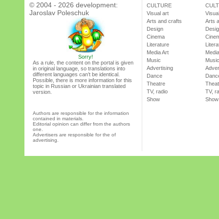
© 2004 - 2026 development:
CULTURE
CUL
Jaroslav Poleschuk
Visual art
Visual
Arts and crafts
Arts 
Design
Desi
Cinema
Cine
Literature
Litera
Media Art
Media
Sorry!
Music
Musi
As a rule, the content on the portal is given
Advertising
Adver
in original language, so translations into
different languages can’t be identical.
Dance
Danc
Possible, there is more information for this
Theatre
Theat
topic in Russian or Ukrainian translated
TV, radio
TV, r
version.
Show
Show
Authors are responsible for the information
contained in materials.
Editorial opinion can differ from the authors
one.
Advertisers are responsible for the of
advertising.