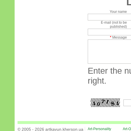
Your name
E-mail (not to be
published)
*
Message
Enter the n
right.
© 2005 - 2026 artkavun.kherson.ua
Art-Personality
Art-O