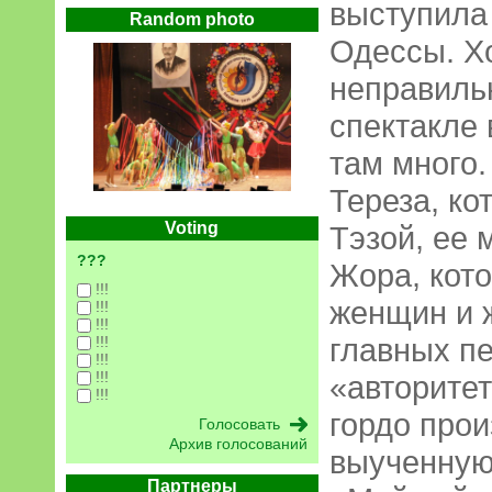
выступила
Random photo
Одессы. Хо
неправильн
спектакле 
там много.
Тереза, к
Voting
Тэзой, ее 
???
Жора, кот
!!!
женщин и 
!!!
!!!
главных п
!!!
!!!
!!!
«авторитет
!!!
гордо про
Архив голосований
выученную
Партнеры