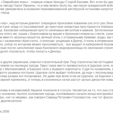
 «Таврийские игры» - главные новые бренды Старой Каховки. Вот если бы д
у звезду Героя Украины, то,и ему можно было бы, как герою гражданской вой
 уже увековечена в названии переименованной автобусной остановки напротив
 город.
.
 игр», над которым довлеет очередное бронзовое изваяние (на этот раз Лени
пристани, когда-то пассажирской, до пристани-элеватора простирается Набер
а. Каховская набережная просто напичкана металлом и камнем. Затопленн
зе опять же, пушка с Бериславом на мушке и бранным словом на стволе, сух
 вместо чугунных решеток, вечный огонь с оторванными буквами, груды, как 
ка с названием «Кристалл», ступеньки, уходящие в Днепр, стэллы в упоминан
а, зобор по которому можно прогуливаться, - все выдает в набережной Кахо
лько после заполнения чаши Каховского водохранилища по окончании строит
долго спускаться, чтобы попасть к Днепру.
ак и других украинцев, охватил строительный бум. Под строительство коттедже
землю на околицах города. Одно такое место превратилось в Царское село, 
у с Малокаховкой, и Барское село у бывшего аэропорта. Судя по названиям, 
роте размаха построек. Царское село выйдет побогаче, да еще с лесонасаж
сему размах его поскромнее. Но даже при всем этом ни Царское, ни Барское 
звания прижились, и теперь в означенных селах растут целые династии новы
аховку в независимой Украине понизили в статусе. Несмотря на то, что она с
го значения, былого положения города, положившего начало конца контррево
ура, «не та хворма», как говорил Свирид Петрович Голохвастов, «не тот фасон
 другом резоне.
та 2006