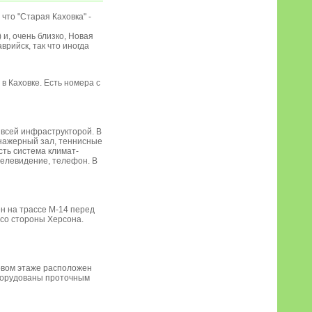
что "Старая Каховка" -
 и, очень близко, Новая
врийск, так что иногда
в Каховке. Есть номера с
 всей инфраструкторой. В
енажерный зал, теннисные
сть система климат-
 телевидение, телефон. В
ен на трассе M-14 перед
 со стороны Херсона.
ервом этаже расположен
оборудованы проточным