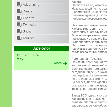
Каховки.
Advertising
Несмотря на то, «что там
Новокаховской не называ
Dance
Любимовской не кличется
длинные щупальца Каховк
Theatre
побережье нескольких об
TV, radio
Пантеон под открытым н
Каховка в истории - это,
Show
достались в награду памя
Фрунзе по прежнему смотр
Tourism
прижился. Не повезло Буд
империалистических гидр,
Пархоменко, Котовского 
Арт-блог
«девушка в шинели», в б
стала всесоюзным символ
13.05.2015, 09:45
May
Легендарная Тачанка.
Памятник Легендарная та
More
запряженной четверкой во
Если все будет продолжат
сегодняшний день с Тачан
лошадей, часть флагшток
изготовленные заменител
За последние три ударные
оказался в границах граж
Тачанка останется тем м
Завод ЭСО - две ручки од
Каховский завод ЭСО мог
объекте смогли не растр
электросварочного обору