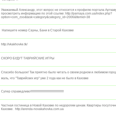
Уважаемый Александр, этот вопрос не относится к профилю портала Арткав
просмотреть информацию по этой ссылке: http://parnaya.com.ua/index.php?
option=com_zoo&task=category&category_id=2006&Itemid=38
Напишите номер Сауны, Бани в Старой Каховке
http://vkakhovke.tk/
СКОРО БУДУТ ТАВРИЙСКИЕ ИГРЫ
Спасибо большое! Так приятно было читать о своем родном и любимом городе
жаль, что "Таврийских игр" уже 2 года как не было в Каховке
Супер справедливо!!!!!!!!!!!!!!!!!!!!!!!!!!!!!!!!!!!!!!!!!!!
Частная гостиница в Новой Каховке по недорогим ценам. Квартиры посуточно
Каховке. http://arenda-novakahovka.com.ua