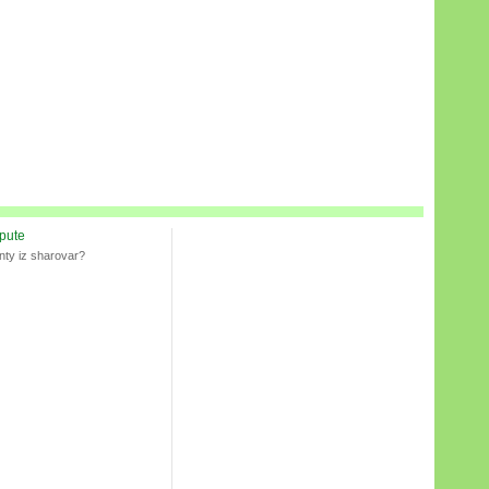
spute
nty iz sharovar?