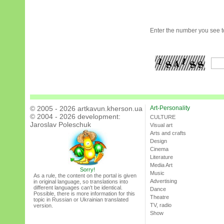
Enter the number you see to
© 2005 - 2026 artkavun.kherson.ua
Art-Personality
© 2004 - 2026 development:
CULTURE
Jaroslav Poleschuk
Visual art
Arts and crafts
Design
Cinema
Literature
Media Art
Sorry!
Music
As a rule, the content on the portal is given
Advertising
in original language, so translations into
different languages can’t be identical.
Dance
Possible, there is more information for this
Theatre
topic in Russian or Ukrainian translated
TV, radio
version.
Show