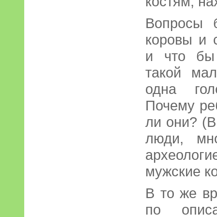
костям, н
Вопросы 
коровы и 
и что бы
такой ма
одна гол
Почему ре
ли они? (
люди, мн
археологи
мужские ко
В то же вр
по описа