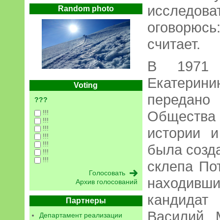
исследо
Random photo
оговорюсь
считает.
В 1971 
Екатерин
Voting
передано 
???
Общества
!!!
!!!
!!!
истории и
!!!
!!!
была созд
!!!
!!!
склепа По
находив
Архив голосований
кандидат
Партнеры
Василий 
Департамент реализации