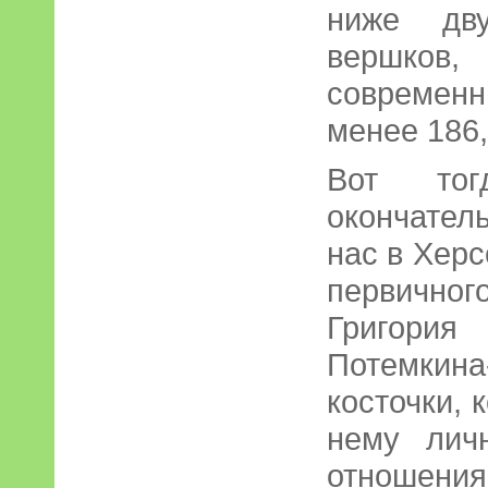
ниже дв
вершков,
современ
менее 186,
Вот то
окончатель
нас в Хер
первично
Григори
Потемкина
косточки, 
нему лич
отношения