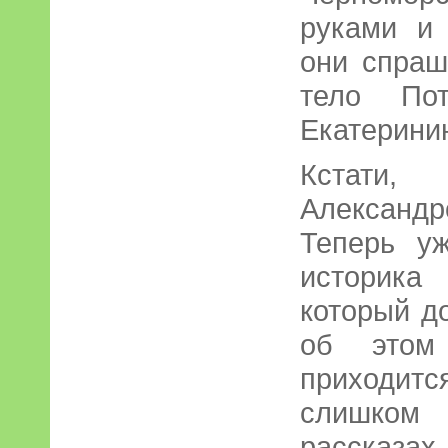
руками и 
они спраш
тело Пот
Екатерини
Кстати,
Алексан
Теперь у
историка
который д
об этом 
приходитс
слишком 
рассказа