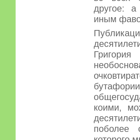
другое: 
иным фав
Публикаци
десятил
Григо
необосно
очковтира
бут
общегосу
коими, мо
десятиле
поболее 
которого м