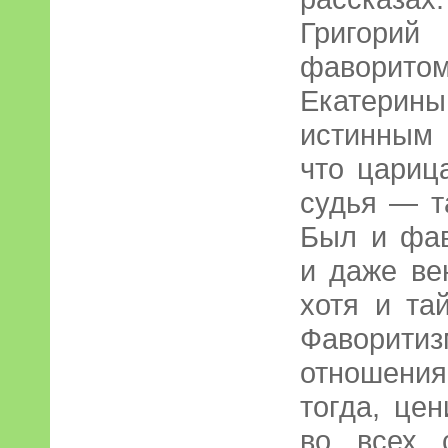
Григори
фаворит
Екатерин
истинным
что цариц
судья — т
Был и фав
и даже ве
хотя и та
Фавори
отношения
тогда, це
во всех 