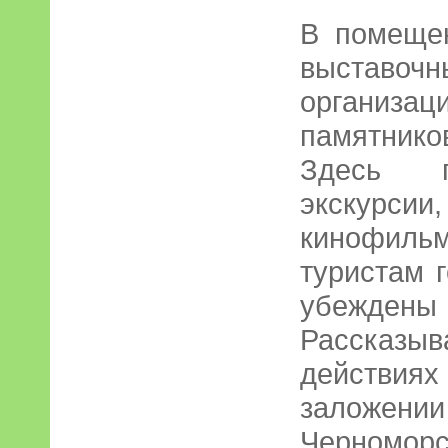
В помеще
выставо
организа
памятнико
Здесь п
экскурс
кинофиль
туристам 
убежде
Рассказ
действи
заложени
Черноморс