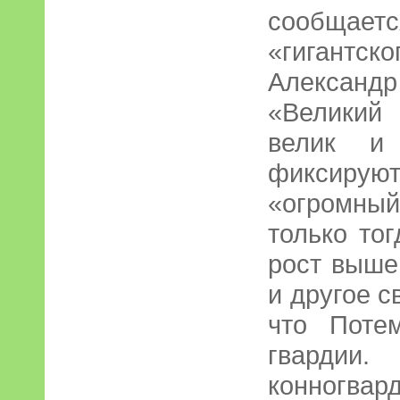
сообщает
«гигантск
Александ
«Великий
велик и
фиксируют
«огромны
только тог
рост выше
и другое с
что Поте
гвардии.
конногва