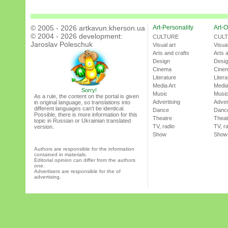
© 2005 - 2026 artkavun.kherson.ua
Art-Personality
Art-O
© 2004 - 2026 development:
CULTURE
CUL
Jaroslav Poleschuk
Visual art
Visual
Arts and crafts
Arts 
Design
Desi
Cinema
Cine
Literature
Litera
Media Art
Media
Sorry!
Music
Musi
As a rule, the content on the portal is given
Advertising
Adver
in original language, so translations into
different languages can’t be identical.
Dance
Danc
Possible, there is more information for this
Theatre
Theat
topic in Russian or Ukrainian translated
TV, radio
TV, r
version.
Show
Show
Authors are responsible for the information
contained in materials.
Editorial opinion can differ from the authors
one.
Advertisers are responsible for the of
advertising.