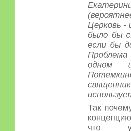
Екатери
(вероят
Церковь - 
было бы 
если бы д
Проблема
одном и
Потемки
священ
используе
Так почему
концепцию
что ут