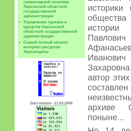
гуманитарной политики
историки 
Херсонской областной
государственной
общества
администрации
Управление туризма и
истории 
курортов Херсонской
областной государственной
Павлови
администрации
Самый полный каталог
Афанасье
интернет-ресурсов
Херсонщины
Иванови
Захаровн
автор этих
составле
неизвестн
Start visitors - 21.03.2009
архиве О
поныне...
Но 14 де