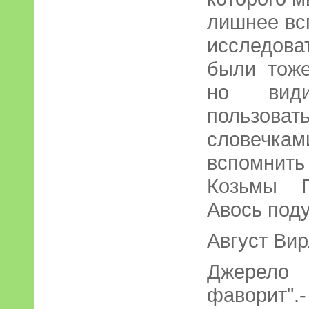
лишнее вс
исследов
были тоже
но вид
пользов
словечка
вспомнит
Козьмы П
Авось поду
Август Ви
Джерело 
фаворит".-