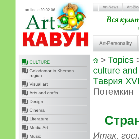
Art-News
Art-Bl
on-line с 20.02.06
Art-Personality
>
Topics
CULTURE
culture and
Golodomor in Kherson
region
Таврия XVI
Visual art
Потемкин
Arts and crafts
Design
Cinema
Стра
Literature
Media Art
Итак, гос
Music