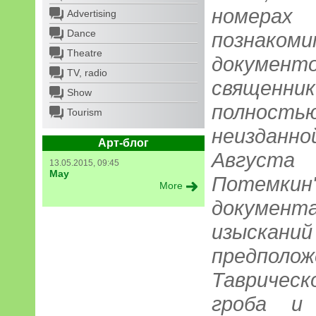
номерах
Advertising
Dance
познаком
Theatre
докуме
TV, radio
священни
Show
полность
Tourism
неиздан
Арт-блог
Августа
13.05.2015, 09:45
May
Потемк
More
документ
изыск
предполож
Таврическ
гроба и 