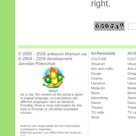
right.
© 2005 - 2026 artkavun.kherson.ua
Art-Personality
Art-O
© 2004 - 2026 development:
CULTURE
CUL
Jaroslav Poleschuk
Visual art
Visual
Arts and crafts
Arts 
Design
Desi
Cinema
Cine
Literature
Litera
Media Art
Media
Sorry!
Music
Musi
As a rule, the content on the portal is given
Advertising
Adver
in original language, so translations into
different languages can’t be identical.
Dance
Danc
Possible, there is more information for this
Theatre
Theat
topic in Russian or Ukrainian translated
TV, radio
TV, r
version.
Show
Show
Authors are responsible for the information
contained in materials.
Editorial opinion can differ from the authors
one.