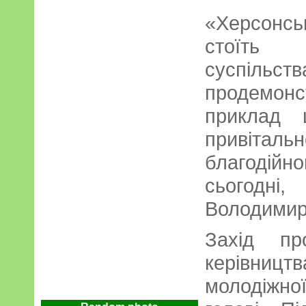
«Херсонс
стоїть 
суспіль
продемо
приклад 
привіталь
благодійн
сьогодн
Володимир
Захід пр
керівниц
молодіжн