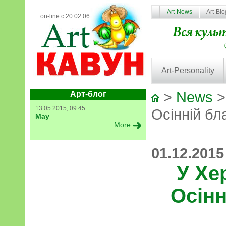
Art-News
Art-Bl
on-line с 20.02.06
Art-Personality
>
News
>
Арт-блог
13.05.2015, 09:45
Осінній бл
May
More
01.12.2015
У Хе
Осінн