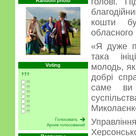
голові. П
Random photo
благодій
кошти б
обласного 
«Я дуже 
така іні
молодь, як
Voting
???
добрі спр
!!!
саме ви
!!!
!!!
суспільств
!!!
!!!
Миколаєнк
!!!
!!!
Управлінн
Архив голосований
Херсонс