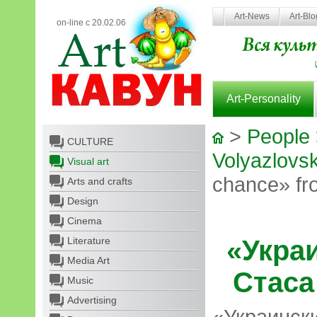
Art-News
Art-Bl
on-line с 20.02.06
Art-Personality
>
People
CULTURE
Volyazlovsk
Visual art
chance» fr
Arts and crafts
Design
Cinema
Literature
«Укра
Media Art
Стаса
Music
Advertising
«Украин