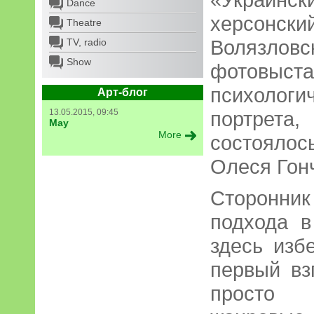
Dance
херсонс
Theatre
Волязло
TV, radio
Show
фотовыс
психоло
Арт-блог
13.05.2015, 09:45
портрета
May
More
состояло
Олеся Гон
Сторонн
подхода в
здесь изб
первый вз
просто 