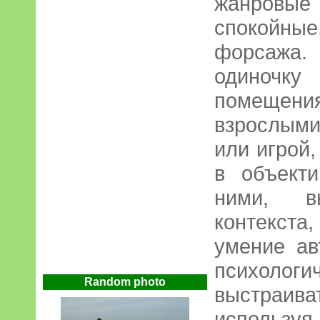
жанровые 
спокойн
форсажа. 
одиноч
помещен
взрослыми 
или игрой,
в объект
ними, в
контекста
умение ав
психолог
Random photo
выстраива
исполь