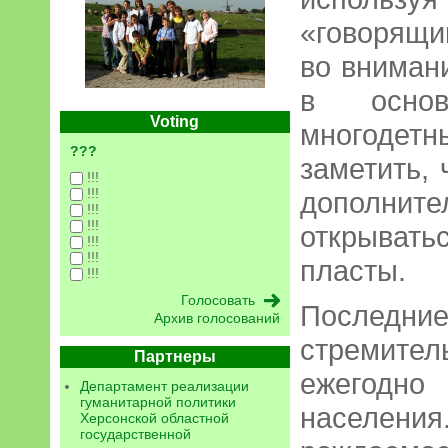
«говорящ
во вниман
в основ
Voting
многодет
???
заметить,
!!!
!!!
дополните
!!!
!!!
открыват
!!!
!!!
пласты.
!!!
Последни
Архив голосований
стремите
Партнеры
ежегодно
Департамент реализации
гуманитарной политики
населения
Херсонской областной
государственной