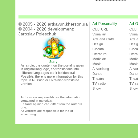
© 2005 - 2026 artkavun.kherson.ua
Art-Personality
Art-O
© 2004 - 2026 development:
CULTURE
CUL
Jaroslav Poleschuk
Visual art
Visual
Arts and crafts
Arts 
Design
Desi
Cinema
Cine
Literature
Litera
Media Art
Media
Sorry!
Music
Musi
As a rule, the content on the portal is given
Advertising
Adver
in original language, so translations into
different languages can’t be identical.
Dance
Danc
Possible, there is more information for this
Theatre
Theat
topic in Russian or Ukrainian translated
TV, radio
TV, r
version.
Show
Show
Authors are responsible for the information
contained in materials.
Editorial opinion can differ from the authors
one.
Advertisers are responsible for the of
advertising.