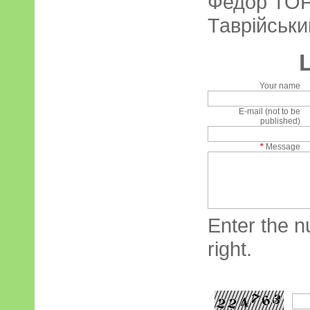
Федор ТО
Таврійськи
Your name
E-mail (not to be
published)
*
Message
Enter the n
right.