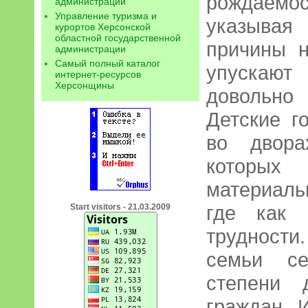
рождаемо
администрации
Управление туризма и
указыва
курортов Херсонской
областной государственной
причины н
администрации
Самый полный каталог
упускают
интернет-ресурсов
Херсонщины
довольн
Детские г
во двора
которы
материаль
где как 
Start visitors - 21.03.2009
трудност
семьи се
степени 
граждан. 