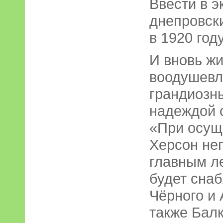
Ввести в 
днепровск
в 1920 году
И вновь жи
воодушев
грандиозн
надеждой 
«При осущ
Херсон не
главным л
будет снаб
Чёрного и 
также Балк