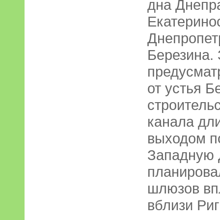
дна Днепр
Екатерино
Днепропетр
Березина.
предусмат
от устья 
строитель
канала дли
выходом п
Западную Д
планирова
шлюзов вп
вблизи Риг