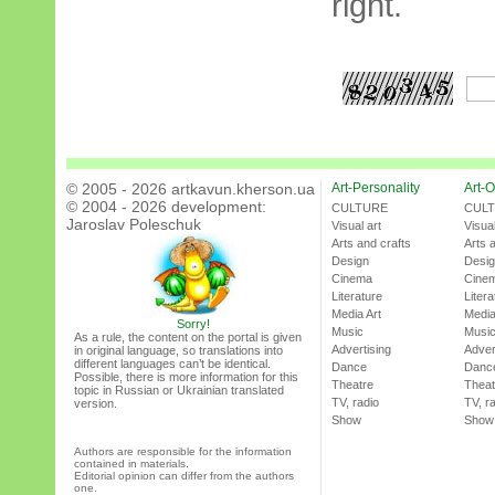
right.
© 2005 - 2026 artkavun.kherson.ua
Art-Personality
Art-O
© 2004 - 2026 development:
CULTURE
CUL
Jaroslav Poleschuk
Visual art
Visual
Arts and crafts
Arts 
Design
Desi
Cinema
Cine
Literature
Litera
Media Art
Media
Sorry!
Music
Musi
As a rule, the content on the portal is given
Advertising
Adver
in original language, so translations into
different languages can’t be identical.
Dance
Danc
Possible, there is more information for this
Theatre
Theat
topic in Russian or Ukrainian translated
TV, radio
TV, r
version.
Show
Show
Authors are responsible for the information
contained in materials.
Editorial opinion can differ from the authors
one.