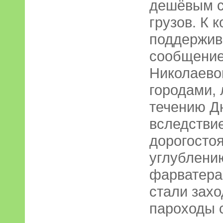
дешёвым с
грузов. К 
поддержив
сообщение
Николаево
городами,
течению Дн
вследстви
дорогосто
углублени
фарватера
стали зах
пароходы с