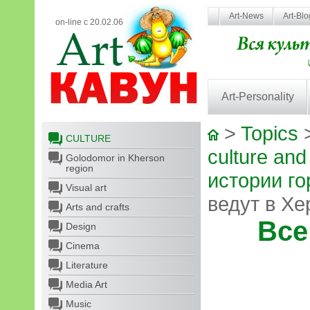
Art-News
Art-Bl
on-line с 20.02.06
Art-Personality
>
Topics
CULTURE
culture and
Golodomor in Kherson
region
истории го
Visual art
ведут в Хе
Arts and crafts
Все
Design
Cinema
Literature
Media Art
Music