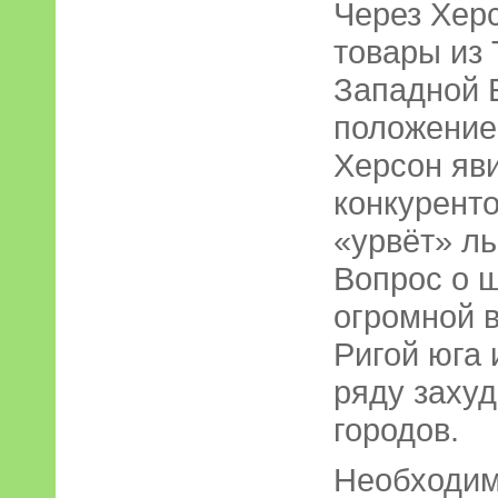
Через Хер
товары из 
Западной 
положение,
Херсон яв
конкуренто
«урвёт» л
Вопрос о 
огромной в
Ригой юга 
ряду заху
городов.
Необходим