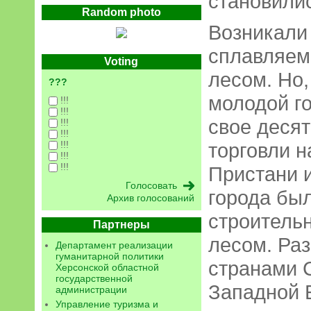
становили
Random photo
Возникали
сплавляем
Voting
лесом. Но,
???
молодой г
!!!
!!!
свое деся
!!!
!!!
!!!
торговли н
!!!
!!!
Пристани и
города бы
Архив голосований
строитель
Партнеры
лесом. Раз
Департамент реализации
гуманитарной политики
странами 
Херсонской областной
государственной
Западной 
администрации
Управление туризма и