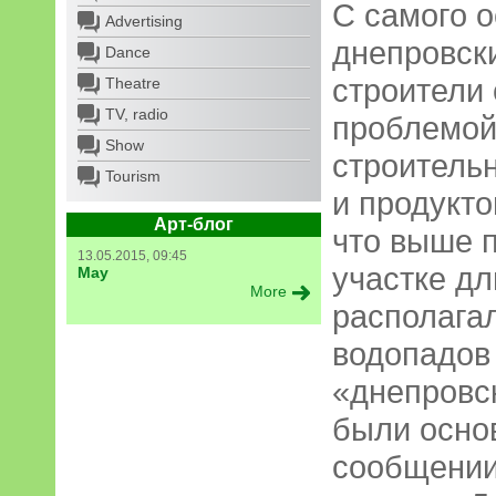
С самого 
Advertising
днепровск
Dance
строители 
Theatre
TV, radio
проблемой 
Show
строитель
Tourism
и продукто
Арт-блог
что выше п
13.05.2015, 09:45
участке дл
May
More
располага
водопадов
«днепровск
были осно
сообщении