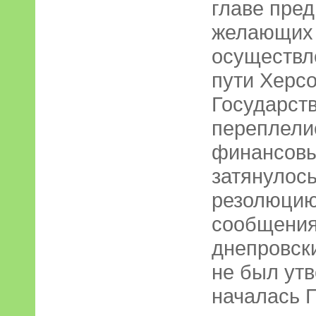
главе пре
желающих 
осуществл
пути Херсо
Государст
переплели
финансовы
затянулось
резолюцию
сообщения
днепровски
не был утв
началась 