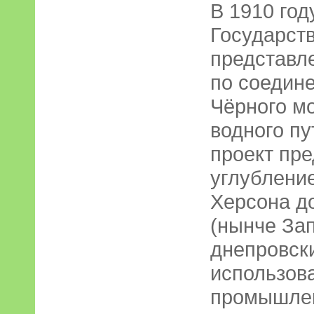
В 1910 год
Государст
представл
по соедин
Чёрного мо
водного пу
проект пр
углублени
Херсона д
(нынче За
днепровски
использов
промышлен