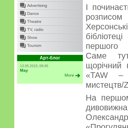
І починає
Advertising
Dance
розписом 
Theatre
Херсонсь
TV, radio
бібліотеці
Show
першого 
Tourism
Саме тут
Арт-блог
щорічний 
13.05.2015, 09:45
May
«TAW – Т
More
мистецтв/
На першом
дивови
Олекса
«Прогуля