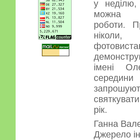
у неділю,
можна п
роботи. П
ніколи,
фотовиста
демонстру
імені О
середини 
запрошу
святкувати
рік.
Ганна Вал
Джерело і