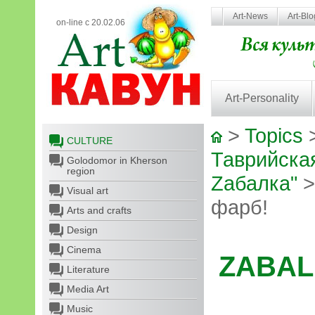
Art-News
Art-Bl
on-line с 20.02.06
Art-Personality
>
Topics
CULTURE
Таврийская
Golodomor in Kherson
region
Zабалка"
>
Visual art
фарб!
Arts and crafts
Design
Cinema
ZABAL
Literature
Media Art
Music