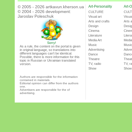
© 2005 - 2026 artkavun.kherson.ua
Art-Personality
Art-O
© 2004 - 2026 development:
CULTURE
CUL
Jaroslav Poleschuk
Visual art
Visual
Arts and crafts
Arts 
Design
Desi
Cinema
Cine
Literature
Litera
Media Art
Media
Sorry!
Music
Musi
As a rule, the content on the portal is given
Advertising
Adver
in original language, so translations into
different languages can’t be identical.
Dance
Danc
Possible, there is more information for this
Theatre
Theat
topic in Russian or Ukrainian translated
TV, radio
TV, r
version.
Show
Show
Authors are responsible for the information
contained in materials.
Editorial opinion can differ from the authors
one.
Advertisers are responsible for the of
advertising.