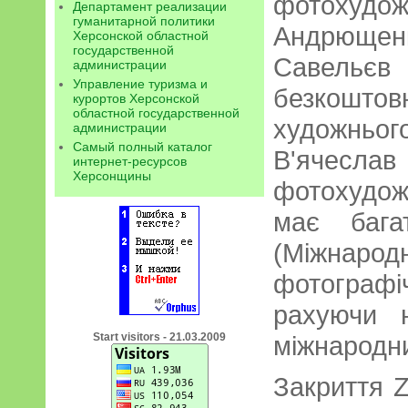
фотохуд
Департамент реализации
гуманитарной политики
Андрюще
Херсонской областной
государственной
Савель
администрации
Управление туризма и
безкошто
курортов Херсонской
областной государственной
художнь
администрации
Самый полный каталог
В'ячес
интернет-ресурсов
Херсонщины
фотохудож
має бага
(Міжна
фотограф
рахуючи 
міжнародни
Start visitors - 21.03.2009
Закриття Z