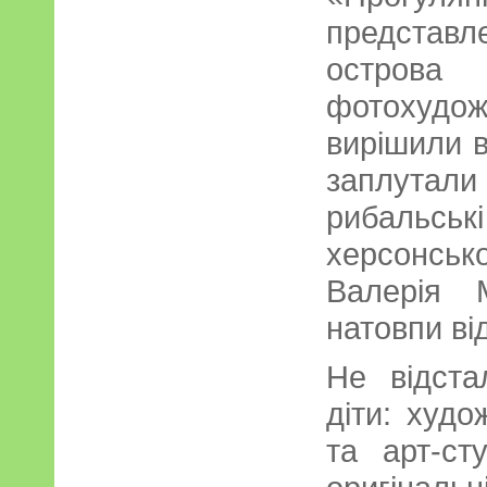
представ
острова
фотохуд
вирішили в
заплутали
рибальськ
херсонськ
Валерія 
натовпи від
Не відста
діти: худо
та арт-ст