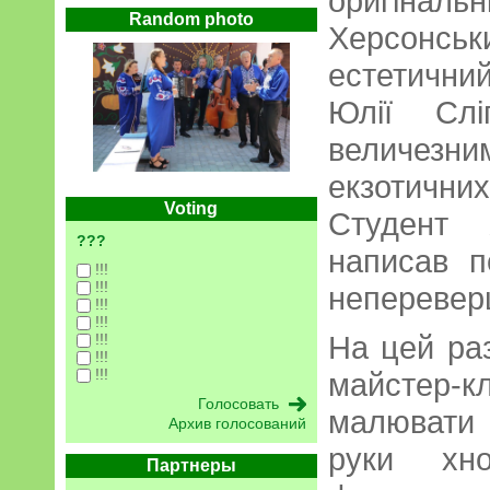
оригіна
Random photo
Херсон
естетичний
Юлії Слі
величез
екзотичн
Voting
Студент 
???
написав п
!!!
!!!
неперевер
!!!
!!!
На цей ра
!!!
!!!
!!!
майстер-
малювати 
Архив голосований
руки хн
Партнеры