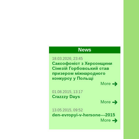
News
18.03.2026, 23:45
Саксофоніст з Херсонщини
Сінезій Горбовський став
призером міжнародного
конкурсу у Польщі
More
01.08.2015, 13:17
Crazzzy Days
More
13.05.2015, 09:52
den-evropyi-v-hersone---2015
More