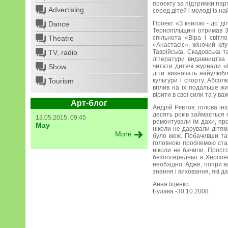
проекту за підтримки пар
Advertising
серед дітей і молоді із 
Dance
Проект «З книгою - до ді
Тернопільщині отримав 3
Theatre
спільнота «Віра і світ
«Анастасіс», жіночий кл
TV, radio
Таврійська, Скадовська т
літератури видавництва 
Show
читати дитячі журнали «
діти визначать найулюбле
Tourism
культури і спорту. Абсол
вплив на їх подальше жи
вірити в свої сили та у в
Арт-блог
Андрій Рєвтов, голова ін
десять років займається 
13.05.2015, 09:45
ремонтували їм дахи, про
May
ніколи не дарували дітям 
More
було меж. Побачивши так
головною проблемою стал
ніколи не бачили. Просто
безпосередньо в Херсонс
необхідно. Адже, попри вс
знання і виховання, які да
Анна Іщенко
Булава.-30.10.2008