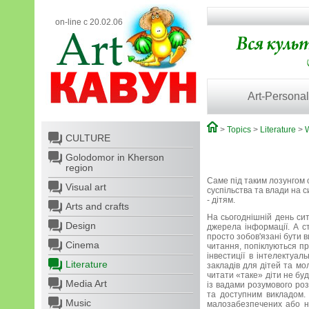
on-line с 20.02.06
Art-Personal
>
Topics
>
Literature
>
W
CULTURE
Golodomor in Kherson
region
Саме під таким лозунгом с
Visual art
суспільства та влади на с
- дітям.
Arts and crafts
На сьогоднішній день си
Design
джерела інформації. А ст
просто зобов'язані бути в
Cinema
читання, попіклуються пр
інвестиції в інтелектуал
Literature
закладів для дітей та мо
читати «таке» діти не бу
Media Art
із вадами розумового роз
та доступним викладом. 
Music
малозабезпечених або не