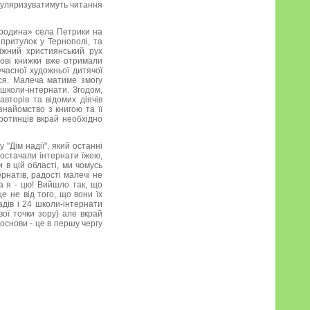
опуляризуватимуть читання
а родина» села Петрики на
притулок у Тернополі, та
іжний християнський рух
нові книжки вже отримали
учасної художньої дитячої
ься. Малеча матиме змогу
школи-інтернати. Згодом,
авторів та відомих діячів
знайомство з книгою та її
ротинців вкрай необхідно
"Дім надії", який останні
постачали інтернати їжею,
 в цій області, ми чомусь
ернатів, радості малечі не
а я - цю! Вийшло так, що
 не від того, що вони їх
адів і 24 школи-інтернати
ої точки зору) але вкрай
 основи - це в першу чергу