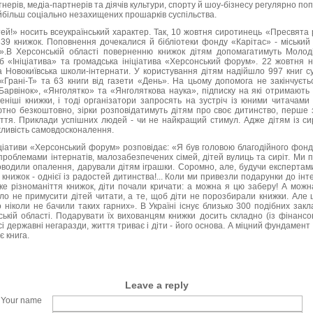
тнерів, медіа-партнерів та діячів культури, спорту й шоу-бізнесу регулярно п
найбільш соціально незахищених прошарків суспільства.
тей!» носить всеукраїнський характер. Так, 10 жовтня сиротинець «Пресвят
39 книжок. Поповнення дочекалися й бібліотеки фонду «Карітас» - міський 
ло».В Херсонській області поверненню книжок дітям допомагатимуть Молод
уб «Ініціатива» та громадська ініціатива «Херсонський форум». 22 жовтня 
а Новокиївська школи-інтернати. У користування дітям надійшло 997 книг с
«Грані-Т» та 63 книги від газети «День». На цьому допомога не закінчуєт
Барвінок», «Янголятко» та «Янголяткова наука», підписку на які отримають 
ніші книжки, і тоді організатори запросять на зустріч із юними читачами 
ютно безкоштовно, зірки розповідатимуть дітям про своє дитинство, перше 
ття. Приклади успішних людей - чи не найкращий стимул. Адже дітям із си
ажливість самовдосконалення.
іціативи «Херсонський форум» розповідає: «Я був головою благодійного фонду 
проблемами інтернатів, малозабезпечених сімей, дітей вулиць та сиріт. Ми 
водили опалення, дарували дітям іграшки. Соромно, але, будучи експертами
книжок - однієї із радостей дитинства!... Коли ми привезли подарунки до інт
е різноманіття книжок, діти почали кричати: а можна я цю заберу! А можн
о не примусити дітей читати, а те, щоб діти не порозбирали книжки. Але це
 ніколи не бачили таких гарних». В Україні існує близько 300 подібних закл
ькій області. Подарувати їх вихованцям книжки досить складно (із фінансов
і державні негаразди, життя триває і діти - його основа. А міцний фундамент
є книга.
Leave a reply
Your name