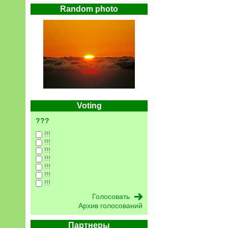
Random photo
Voting
???
!!!
!!!
!!!
!!!
!!!
!!!
!!!
Архив голосований
Партнеры