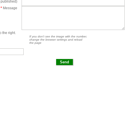
e published)
*
Message
 the right.
If you don't see the image with the number,
change the browser settings and reload
the page