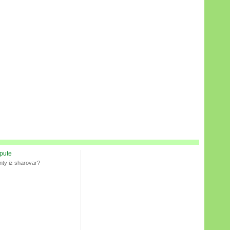
spute
nty iz sharovar?