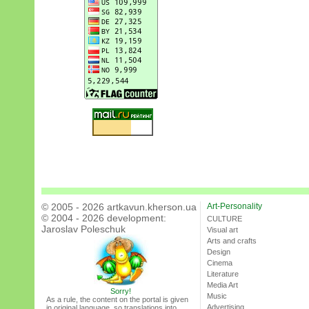
© 2005 - 2026 artkavun.kherson.ua
Art-Personality
© 2004 - 2026 development:
CULTURE
Jaroslav Poleschuk
Visual art
Arts and crafts
Design
Cinema
Literature
Media Art
Sorry!
Music
As a rule, the content on the portal is given
Advertising
in original language, so translations into