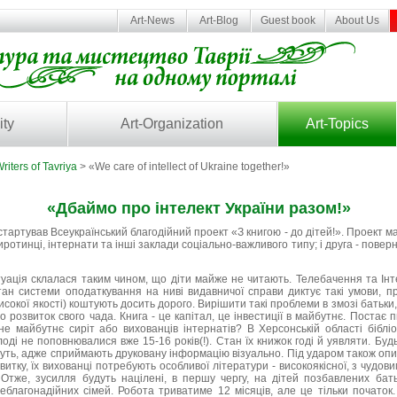
Art-News
Art-Blog
Guest book
About Us
ity
Art-Organization
Art-Topics
riters of Tavriya
> «We care of intellect of Ukraine together!»
«Дбаймо про інтелект України разом!»
тартував Всеукраїнський благодійний проект «З книгою - до дітей!». Проект ма
иротинці, інтернати та інші заклади соціально-важливого типу; і друга - поверну
туація склалася таким чином, що діти майже не читають. Телебачення та Інт
ан системи оподаткування на ниві видавничої справи диктує такі умови, пр
исокої якості) коштують досить дорого. Вирішити такі проблеми в змозі батьки,
о розвиток свого чада. Книга - це капітал, це інвестиції в майбутнє. Постає 
ьне майбутнє сиріт або вихованців інтернатів? В Херсонській області бібл
лоді не поповнювалися вже 15-16 років(!). Стан їх книжок годі й уявляти. Буд
дуть, адже сприймають друковану інформацію візуально. Під ударом також оп
витку, їх вихованці потребують особливої літератури - високоякісної, з чуд
Отже, зусилля будуть націлені, в першу чергу, на дітей позбавлених батькі
благонадійних сімей. Робота триватиме 12 місяців, але це тільки початок.