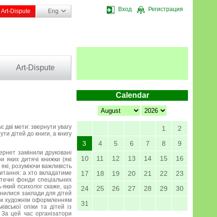
Вход
Регистрация
Art-Dispute
Eng
Art-Dispute
Calendar
є дві мети: звернути увагу
1
2
ти дітей до книги, а книгу
3
4
5
6
7
8
9
ернет замінили друковані
10
11
12
13
14
15
16
и яких дитячі книжки (які
 які, розуміючи важливість
питання: а хто вкладатиме
17
18
19
20
21
22
23
іотечні фонди спеціальних
ь-який психолог скаже, що
24
25
26
27
28
29
30
инилися заклади для дітей
овим художнім оформленням
31
вської опіки та дітей із
 За цей час організатори