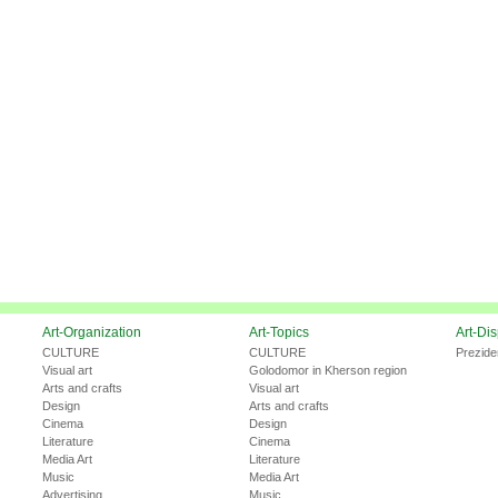
Art-Organization
Art-Topics
Art-Di
CULTURE
CULTURE
Prezide
Visual art
Golodomor in Kherson region
Arts and crafts
Visual art
Design
Arts and crafts
Cinema
Design
Literature
Cinema
Media Art
Literature
Music
Media Art
Advertising
Music