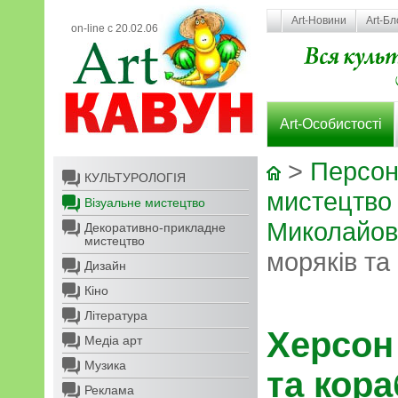
Art-Новини
Art-Бл
on-line с 20.02.06
Art-Особистості
>
Персон
КУЛЬТУРОЛОГІЯ
мистецтво
Візуальне мистецтво
Миколайов
Декоративно-прикладне
мистецтво
моряків та
Дизайн
Кіно
Література
Херсон 
Медіа арт
Музика
та кора
Реклама