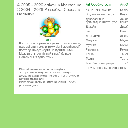
© 2005 - 2026 artkavun.kherson.ua
Art-Особистості
Art-О
© 2004 - 2026 Розробка:
Ярослав
КУЛЬТУРОЛОГІЯ
КУЛЬ
Полещук
Візуальне мистецтво
Візу
Декоративно-
Деко
прикладне мистецтво
прик
Дизайн
Диза
Кіно
Кіно
Література
Літер
Увага!
Медіа арт
Медіа
Контент на порталі подається, як правило,
Музика
Музи
на мові оригіналу и тому різні мовні версії
Реклама
Рекл
порталу можуть бути не ідентичними.
Можливо, в російській версії більше
Танок
Тано
інформації з даної теми.
Театр
Теат
Телебачення, радіо
Телеб
Шоу, масові видовища
Шоу,
Відповідальність за інформацію в
авторських матеріалах несуть автори.
Думка редакції може не збігатися з думкою
авторів матеріалу.
Відповідальність за зміст реклами несуть
рекламодавці.