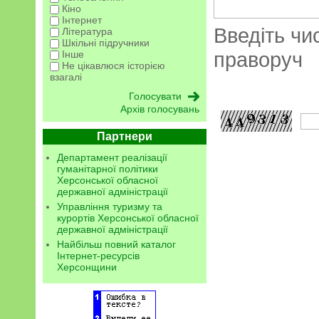
Кіно
Інтернет
Введіть чи
Література
Шкільні підручники
праворуч
Інше
Не цікавлюся історією
взагалі
Архів голосувань
Партнери
Департамент реалізації
гуманітарної політики
Херсонської обласної
державної адміністрації
Управління туризму та
курортів Херсонської обласної
державної адміністрації
Найбільш повний каталог
Інтернет-ресурсів
Херсонщини