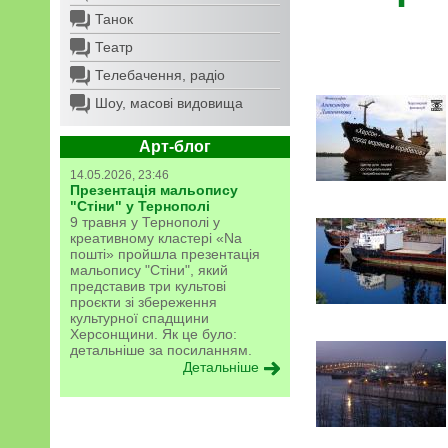
Танок
Театр
Телебачення, радіо
Шоу, масові видовища
Арт-блог
14.05.2026, 23:46
Презентація мальопису
"Стіни" у Тернополі
9 травня у Тернополі у
креативному кластері «Na
пошті» пройшла презентація
мальопису "Стіни", який
представив три культові
проєкти зі збереження
культурної спадщини
Херсонщини. Як це було:
детальніше за посиланням.
Детальніше