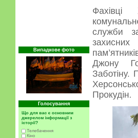
Фахівці 
комунальн
служби з
захисних
Випадкове фото
пам’ятни
Джону Го
Заботіну. 
Херсонс
Прокудін.
Голосування
Що для вас є основним
джерелом інформації з
історії?
Телебачення
Кіно