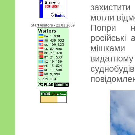
захистити
могли відм
Попри не
Start visitors - 21.03.2009
російські 
мішками 
видатн
суднобуд
повідомлен