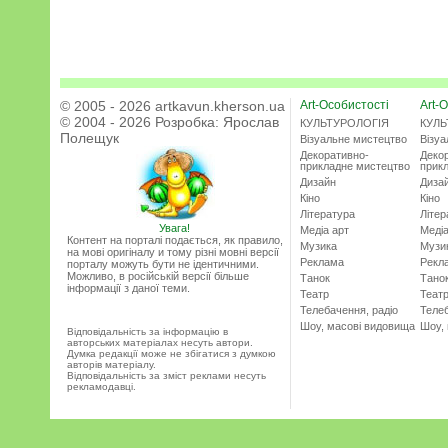
© 2005 - 2026 artkavun.kherson.ua
Art-Особистості
Art-О
© 2004 - 2026 Розробка:
Ярослав
КУЛЬТУРОЛОГІЯ
КУЛЬ
Полещук
Візуальне мистецтво
Візу
Декоративно-
Деко
прикладне мистецтво
прик
Дизайн
Диза
Кіно
Кіно
Література
Літер
Увага!
Медіа арт
Медіа
Контент на порталі подається, як правило,
Музика
Музи
на мові оригіналу и тому різні мовні версії
Реклама
Рекл
порталу можуть бути не ідентичними.
Можливо, в російській версії більше
Танок
Тано
інформації з даної теми.
Театр
Теат
Телебачення, радіо
Телеб
Шоу, масові видовища
Шоу,
Відповідальність за інформацію в
авторських матеріалах несуть автори.
Думка редакції може не збігатися з думкою
авторів матеріалу.
Відповідальність за зміст реклами несуть
рекламодавці.