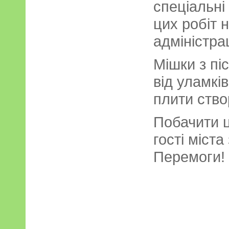
спеціальні
цих робіт 
адміністра
Мішки з пі
від уламків
плити ство
Побачити ц
гості міст
Перемоги!