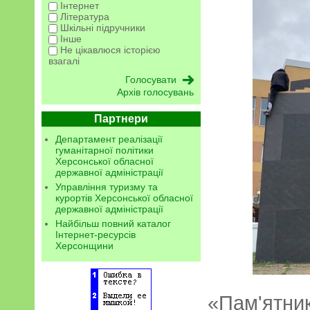
Інтернет
Література
Шкільні підручники
Інше
Не цікавлюся історією
взагалі
Архів голосувань
Партнери
Департамент реалізації
гуманітарної політики
Херсонської обласної
державної адміністрації
Управління туризму та
курортів Херсонської обласної
державної адміністрації
Найбільш повний каталог
Інтернет-ресурсів
Херсонщини
«Пам'ятни