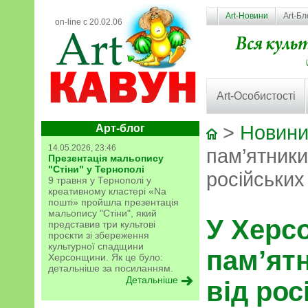
Art-Новини
Art-Бл
on-line с 20.02.06
Art-Особистості
>
Новини
Арт-блог
14.05.2026, 23:46
пам’ятники
Презентація мальопису
"Стіни" у Тернополі
російських
9 травня у Тернополі у
креативному кластері «Na
пошті» пройшла презентація
мальопису "Стіни", який
У Херсо
представив три культові
проєкти зі збереження
культурної спадщини
пам’ят
Херсонщини. Як це було:
детальніше за посиланням.
Детальніше
від рос