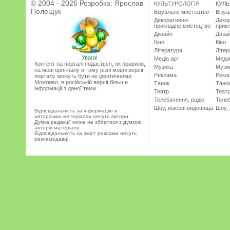
© 2004 - 2026 Розробка:
Ярослав
КУЛЬТУРОЛОГІЯ
КУЛЬ
Полещук
Візуальне мистецтво
Візу
Декоративно-
Деко
прикладне мистецтво
прик
Дизайн
Диза
Кіно
Кіно
Література
Літер
Увага!
Медіа арт
Медіа
Контент на порталі подається, як правило,
Музика
Музи
на мові оригіналу и тому різні мовні версії
Реклама
Рекл
порталу можуть бути не ідентичними.
Можливо, в російській версії більше
Танок
Тано
інформації з даної теми.
Театр
Теат
Телебачення, радіо
Телеб
Шоу, масові видовища
Шоу,
Відповідальність за інформацію в
авторських матеріалах несуть автори.
Думка редакції може не збігатися з думкою
авторів матеріалу.
Відповідальність за зміст реклами несуть
рекламодавці.