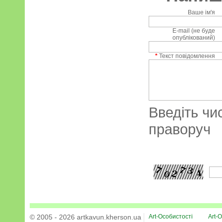
Ваше ім'я
E-mail (не буде
опублікований)
*
Текст повідомлення
Введіть чи
праворуч
© 2005 - 2026 artkavun.kherson.ua
Art-Особистості
Art-О