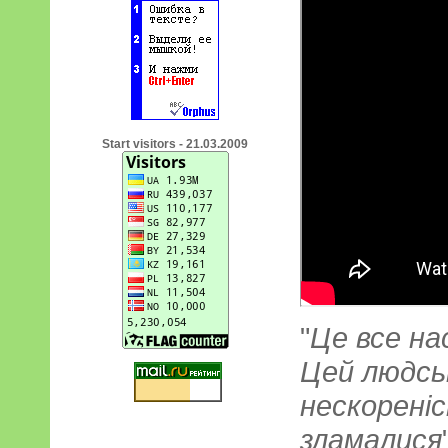
Start visitors - 21.03.2009
"
Це все на
Цей людськ
нескореніс
зламалися