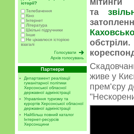
мітинги 
історії?
та
звіль
Телебачення
Кіно
затоплен
Інтернет
Література
Каховсь
Шкільні підручники
Інше
Не цікавлюся історією
обстріли
взагалі
кореспонд
Архів голосувань
Скадовча
Партнери
живе у Киє
Департамент реалізації
гуманітарної політики
прем'єру 
Херсонської обласної
державної адміністрації
"Нескорени
Управління туризму та
курортів Херсонської обласної
державної адміністрації
Найбільш повний каталог
Інтернет-ресурсів
Херсонщини