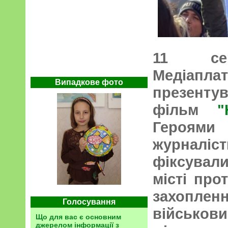
11 се
Медіап
Випадкове фото
презенту
фільм
"
Героям
журналі
фіксували
місті про
захопл
Голосування
військов
Що для вас є основним
джерелом інформації з