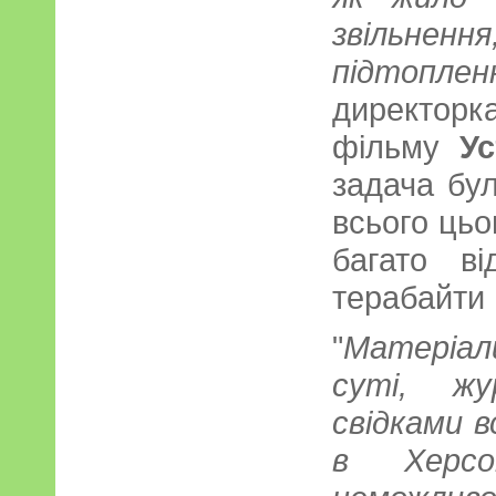
звільненн
підтоплен
директорк
фільму
У
задача бу
всього цьо
багато в
терабайти 
"
Матеріал
суті, жу
свідками вс
в Херсон