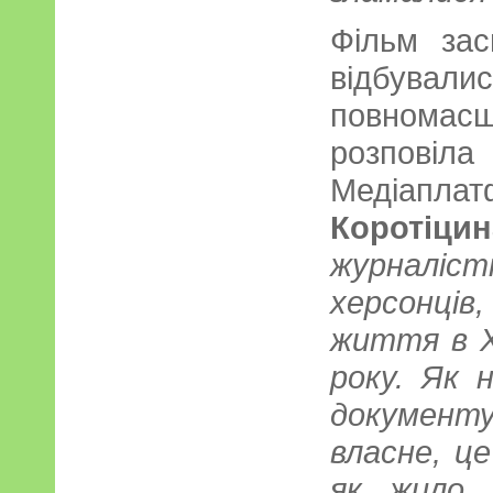
Фільм зас
відбували
повномас
розпов
Медіапла
Коротіцин
журналі
херсонці
життя в Х
року. Як 
документ
власне, ц
як жило 