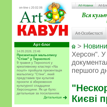
Art-Новини
Art-Бл
on-line с 20.02.06
Art-Особистості
>
Новини
Арт-блог
14.05.2026, 23:46
Херсон". У
Презентація мальопису
"Стіни" у Тернополі
документал
9 травня у Тернополі у
креативному кластері «Na
першого дн
пошті» пройшла презентація
мальопису "Стіни", який
представив три культові
проєкти зі збереження
"Неско
культурної спадщини
Херсонщини. Як це було:
детальніше за посиланням.
Києві 
Детальніше