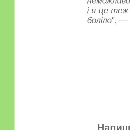
неможливо
і я це теж
боліло
",
—
Напиші