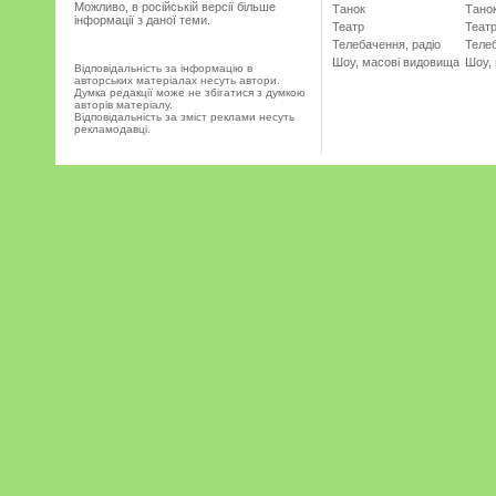
Можливо, в російській версії більше
Танок
Тано
інформації з даної теми.
Театр
Теат
Телебачення, радіо
Телеб
Шоу, масові видовища
Шоу,
Відповідальність за інформацію в
авторських матеріалах несуть автори.
Думка редакції може не збігатися з думкою
авторів матеріалу.
Відповідальність за зміст реклами несуть
рекламодавці.