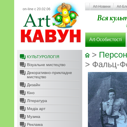
Art-Новини
Art-Бл
on-line с 20.02.06
Art-Особистості
>
Персон
КУЛЬТУРОЛОГІЯ
> Фальц-Ф
Візуальне мистецтво
Декоративно-прикладне
мистецтво
Дизайн
Кіно
Література
Медіа арт
Музика
Реклама