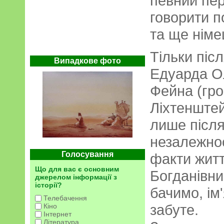
певний пер
говорити п
та ще німе
Тільки піс
Випадкове фото
Едуарда О
Фейна (гро
Ліхтенштей
лише післ
незалежнос
Голосування
факти житт
Що для вас є основним
Богданівн
джерелом інформації з
історії?
бачимо, ім
Телебачення
забуте.
Кіно
Інтернет
Література