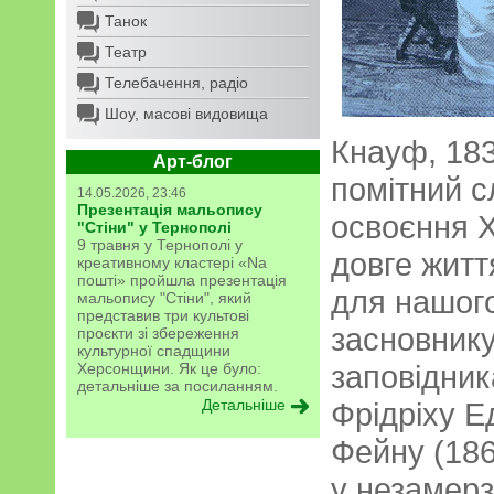
Танок
Театр
Телебачення, радіо
Шоу, масові видовища
Кнауф, 18
Арт-блог
помітний сл
14.05.2026, 23:46
Презентація мальопису
освоєння 
"Стіни" у Тернополі
9 травня у Тернополі у
довге житт
креативному кластері «Na
пошті» пройшла презентація
для нашого
мальопису "Стіни", який
представив три культові
засновнику
проєкти зі збереження
культурної спадщини
заповідник
Херсонщини. Як це було:
детальніше за посиланням.
Детальніше
Фрідріху 
Фейну (186
у незамерз