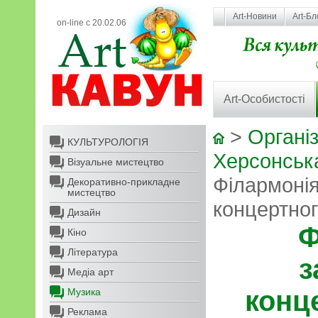
Art-Новини
Art-Бл
on-line с 20.02.06
Art-Особистості
>
Організ
КУЛЬТУРОЛОГІЯ
Херсонськ
Візуальне мистецтво
Філармоні
Декоративно-прикладне
мистецтво
концертног
Дизайн
Ф
Кіно
Література
з
Медіа арт
конц
Музика
Реклама