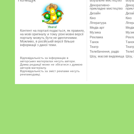
Полещук
Візуальне мистецтво
Візу
Декоративно-
Деко
прикладне мистецтво
прик
Дизайн
Диза
Кіно
Кіно
Література
Літер
Увага!
Медіа арт
Медіа
Контент на порталі подається, як правило,
Музика
Музи
на мові оригіналу и тому різні мовні версії
Реклама
Рекл
порталу можуть бути не ідентичними.
Можливо, в російській версії більше
Танок
Тано
інформації з даної теми.
Театр
Теат
Телебачення, радіо
Телеб
Шоу, масові видовища
Шоу,
Відповідальність за інформацію в
авторських матеріалах несуть автори.
Думка редакції може не збігатися з думкою
авторів матеріалу.
Відповідальність за зміст реклами несуть
рекламодавці.