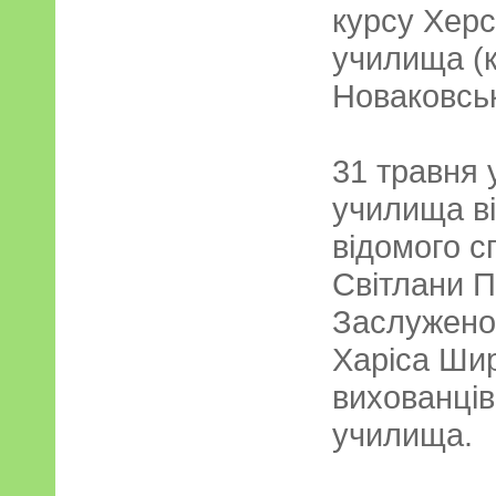
курсу Херс
училища (к
Новаковськ
31 травня 
училища в
відомого с
Світлани П
Заслуженог
Харіса Шир
вихованців
училища.