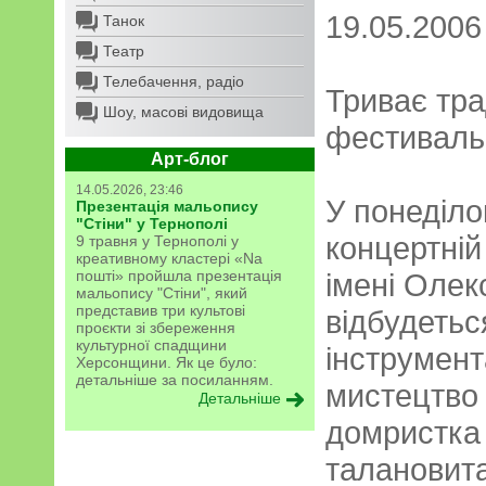
19.05.2006
Танок
Театр
Телебачення, радіо
Триває тра
Шоу, масові видовища
фестиваль 
Арт-блог
14.05.2026, 23:46
У понеділо
Презентація мальопису
"Стіни" у Тернополі
концертній
9 травня у Тернополі у
креативному кластері «Na
пошті» пройшла презентація
імені Олек
мальопису "Стіни", який
представив три культові
відбудетьс
проєкти зі збереження
культурної спадщини
інструмент
Херсонщини. Як це було:
детальніше за посиланням.
мистецтво
Детальніше
домристка
талановита