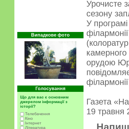
Урочисте з
сезону за­
У програмі
філармонії
Випадкове фото
(коло­рату
камерного 
орудою Юрі
повідомляє
філармонії
Голосування
Що для вас є основним
Газета «На
джерелом інформації з
історії?
19 травня 
Телебачення
Кіно
Інтернет
Напиші
Література