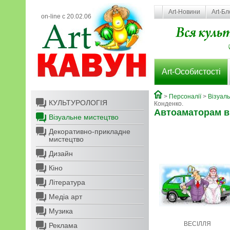
Art-Новини
Art-Бл
on-line с 20.02.06
Art-Особистості
>
Персоналії
>
Візуал
КУЛЬТУРОЛОГІЯ
Конденко.
Автоаматорам в
Візуальне мистецтво
Декоративно-прикладне
мистецтво
Дизайн
Кіно
Література
Медіа арт
Музика
ВЕСІЛЛЯ
Реклама