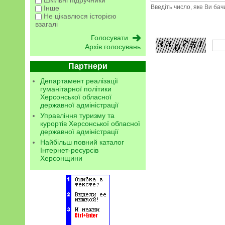
Шкільні підручники
Введіть число, яке Ви ба
Інше
Не цікавлюся історією
взагалі
Архів голосувань
Партнери
Департамент реалізації
гуманітарної політики
Херсонської обласної
державної адміністрації
Управління туризму та
курортів Херсонської обласної
державної адміністрації
Найбільш повний каталог
Інтернет-ресурсів
Херсонщини