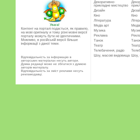
Декоративно-
Деко
прикладне мистецтво
прик
Дизайн
Диза
Кіно
Кіно
Література
Літер
Увага!
Медіа арт
Медіа
Контент на порталі подається, як правило,
Музика
Музи
на мові оригіналу и тому різні мовні версії
Реклама
Рекл
порталу можуть бути не ідентичними.
Можливо, в російській версії більше
Танок
Тано
інформації з даної теми.
Театр
Теат
Телебачення, радіо
Телеб
Шоу, масові видовища
Шоу,
Відповідальність за інформацію в
авторських матеріалах несуть автори.
Думка редакції може не збігатися з думкою
авторів матеріалу.
Відповідальність за зміст реклами несуть
рекламодавці.