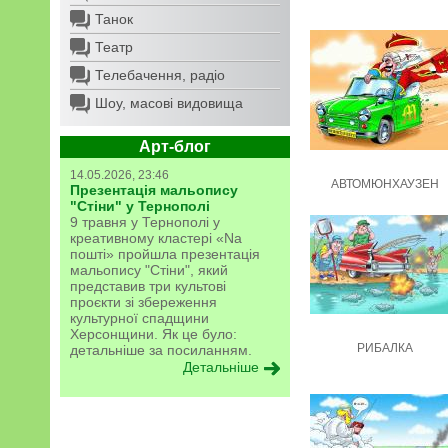
Танок
Театр
Телебачення, радіо
Шоу, масові видовища
Арт-блог
14.05.2026, 23:46
АВТОМЮНХАУЗЕН
Презентація мальопису
"Стіни" у Тернополі
9 травня у Тернополі у
креативному кластері «Na
пошті» пройшла презентація
мальопису "Стіни", який
представив три культові
проєкти зі збереження
культурної спадщини
Херсонщини. Як це було:
РИБАЛКА
детальніше за посиланням.
Детальніше