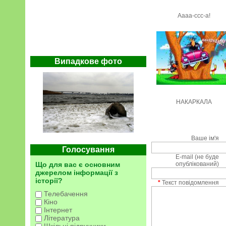
Аааа-ссс-а!
Випадкове фото
НАКАРКАЛА
Ваше ім'я
Голосування
E-mail (не буде
Що для вас є основним
опублікований)
джерелом інформації з
історії?
*
Текст повідомлення
Телебачення
Кіно
Інтернет
Література