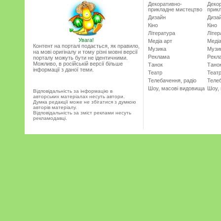
Декоративно-
Деко
прикладне мистецтво
прик
Дизайн
Диза
Кіно
Кіно
Література
Літер
Увага!
Медіа арт
Медіа
Контент на порталі подається, як правило,
Музика
Музи
на мові оригіналу и тому різні мовні версії
Реклама
Рекл
порталу можуть бути не ідентичними.
Можливо, в російській версії більше
Танок
Тано
інформації з даної теми.
Театр
Теат
Телебачення, радіо
Телеб
Шоу, масові видовища
Шоу,
Відповідальність за інформацію в
авторських матеріалах несуть автори.
Думка редакції може не збігатися з думкою
авторів матеріалу.
Відповідальність за зміст реклами несуть
рекламодавці.