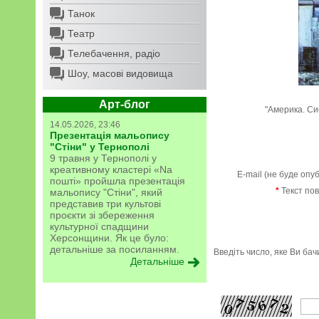
Танок
Театр
Телебачення, радіо
Шоу, масові видовища
Арт-блог
"Америка. Си
14.05.2026, 23:46
Презентація мальопису
"Стіни" у Тернополі
9 травня у Тернополі у
креативному кластері «Na
E-mail (не буде опу
пошті» пройшла презентація
*
Текст по
мальопису "Стіни", який
представив три культові
проєкти зі збереження
культурної спадщини
Херсонщини. Як це було:
детальніше за посиланням.
Введіть число, яке Ви ба
Детальніше