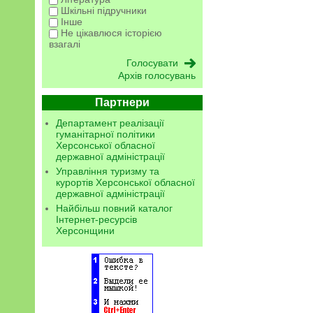
Шкільні підручники
Інше
Не цікавлюся історією
взагалі
Архів голосувань
Партнери
Департамент реалізації
гуманітарної політики
Херсонської обласної
державної адміністрації
Управління туризму та
курортів Херсонської обласної
державної адміністрації
Найбільш повний каталог
Інтернет-ресурсів
Херсонщини