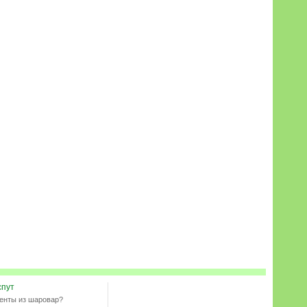
спут
енты из шаровар?