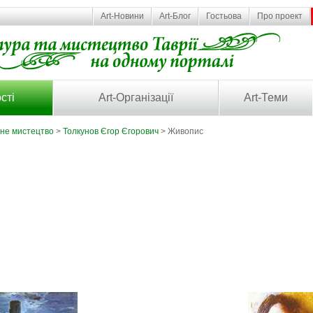
Art-Новини
Art-Блог
Гостьова
Про проект
сті
Art-Організації
Art-Теми
ьне мистецтво
>
Толкунов Єгор Єгорович
> Живопис