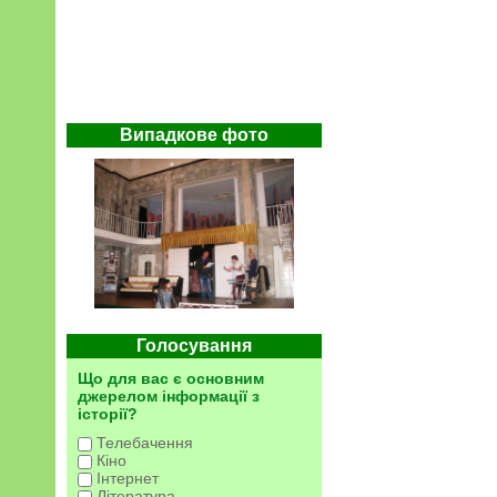
Випадкове фото
Голосування
Що для вас є основним
джерелом інформації з
історії?
Телебачення
Кіно
Інтернет
Література