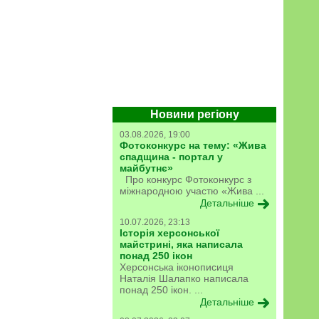
Новини регіону
03.08.2026, 19:00
Фотоконкурс на тему: «Жива
спадщина - портал у
майбутнє»
Про конкурс Фотоконкурс з
міжнародною участю «Жива ...
Детальніше
10.07.2026, 23:13
Історія херсонської
майстрині, яка написала
понад 250 ікон
Херсонська іконописиця
Наталія Шалапко написала
понад 250 ікон. ...
Детальніше