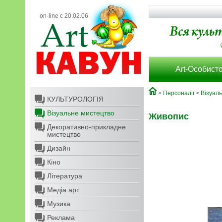
on-line с 20.02.06
Art-Особисто
>
Персоналії
>
Візуал
КУЛЬТУРОЛОГІЯ
Візуальне мистецтво
Живопис
Декоративно-прикладне
мистецтво
Дизайн
Кіно
Література
Медіа арт
Музика
Реклама