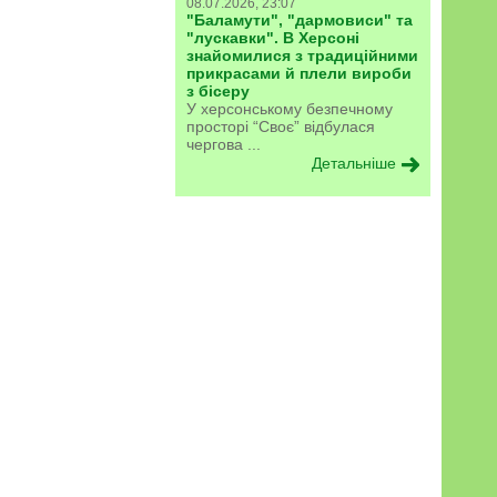
08.07.2026, 23:07
"Баламути", "дармовиси" та
"лускавки". В Херсоні
знайомилися з традиційними
прикрасами й плели вироби
з бісеру
У херсонському безпечному
просторі “Своє” відбулася
чергова ...
Детальніше