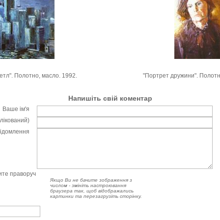
етл". Полотно, масло. 1992.
"Портрет дружини". Полотн
Напишіть свій коментар
Ваше ім'я
блікований)
відомлення
чите праворуч
Якщо Ви не бачите зображення з
числом - змініть настроювання
браузера так, щоб відображались
картинки та перезагрузіть сторінку.