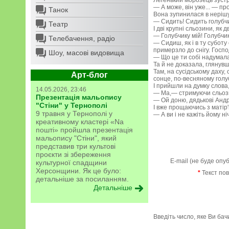
Легенький морозець зустрі
— А може, він уже... — п
Танок
Вона зупинилася в нерішуч
— Сидить! Сидить голубчи
Театр
І дві крупні сльозини, як 
— Голубчику мій! Голубчик
Телебачення, радіо
— Сидиш, як і в ту суботу
примерзло до снігу. Господ
Шоу, масові видовища
— Що це ти собі надумала,
Та й не доказала, глянувш
Там, на сусідському даху
Арт-блог
сонце, по-весняному голуб
І прийшли на думку слова, 
14.05.2026, 23:46
— Ма,— стримуючи сльози о
Презентація мальопису
— Ой доню, дядькові Андрі
"Стіни" у Тернополі
І вже прощаючись з матір'
9 травня у Тернополі у
— А ви і не кажіть йому ні
креативному кластері «Na
пошті» пройшла презентація
мальопису "Стіни", який
представив три культові
проєкти зі збереження
E-mail (не буде опу
культурної спадщини
Херсонщини. Як це було:
*
Текст по
детальніше за посиланням.
Детальніше
Введіть число, яке Ви ба