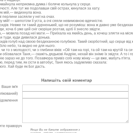
в її надворі.
ромайнула неприємна думка і боляче кольнула у серце.
ості. Але тут же подолавши свій острах, кинулася за хату.
к мій,— видихнула вона.
дві перлини засяяли у неї на очах.
у мій! — шепотіли її уста, а очі сяяли невимовною вдячністю.
 сидів. Невже ти такий дурненький, що не розумієш: вона ж давно уже бездиханн
и, хоча б уже цей сніг скоріше розтав, щоб її знесло звідти.
— мовила позад неї мати.— Приїхала на якийсь день, а хочеш злягти на місяць
и туди, куди дивилася донька.
, сидів голуб над своєю бездиханною голубкою. Такий скорботний, що серце ві
іло небо, та видно не для нього.
чи то з молодості, чи з глибини віків: «Ой там на горі, та ой там на крутій та с
бізвалася Таня,— скажіть дядькові Андрію, нехай він зніме їх звідти. А то і г
ю зараз не до того. Позавчора привіз собі нову жінку — це вже, мабуть п'ята.
ю, перед тим, як сісти в автобус, Таня якось задумливо сказала:
чого. Хай буде як Бог дасть.
Напишіть свій коментар
Ваше ім'я
блікований)
відомлення
чите праворуч
Якщо Ви не бачите зображення з
числом - змініть настроювання