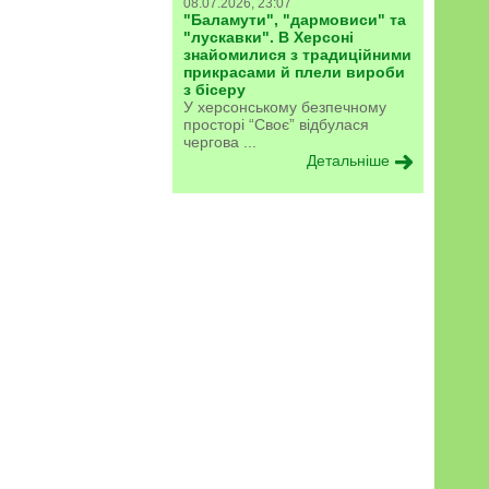
08.07.2026, 23:07
"Баламути", "дармовиси" та
"лускавки". В Херсоні
знайомилися з традиційними
прикрасами й плели вироби
з бісеру
У херсонському безпечному
просторі “Своє” відбулася
чергова ...
Детальніше