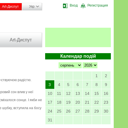
Вход
Регистрация
Art-Диспут
Укр
Art-Диспут
Календар подій
1
2
е¬ствуючою радістю.
3
4
5
6
7
8
9
ровий сон влив у неї
10
11
12
13
14
15
16
сміхалося сонце. І якби не
17
18
19
20
21
22
23
е шубку, вступила на босу
24
25
26
27
28
29
30
31