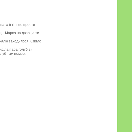
а, а її тільце просто
. Мороз на дворі, а ти...
д жалю заходилося. Сяяло
и¬діла пара голубів».
олуб там помре.