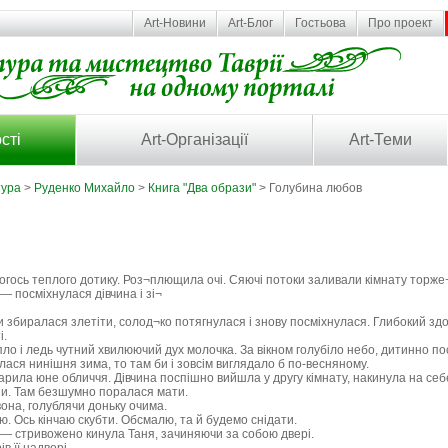
Art-Новини
Art-Блог
Гостьова
Про проект
сті
Art-Організації
Art-Теми
тура
>
Руденко Михайло
>
Книга "Два образи"
> Голубина любов
огось теплого дотику. Роз¬плющила очі. Сяючі потоки заливали кімнату торж
— посміхнулася дівчина і зі¬
и збиралася злетіти, солод¬ко потягнулася і знову посміхнулася. Глибокий здо
і.
пло і ледь чутний хвилюючий дух молочка. За вікном голубіло небо, дитинно по
илася нинішня зима, то там би і зовсім виглядало б по-весняному.
арила юне обличчя. Дівчина поспішно вийшла у другу кімнату, накинула на себ
іни. Там безшумно поралася мати.
она, голублячи доньку очима.
ю. Ось кінчаю скубти. Обсмалю, та й будемо снідати.
— стривожено кинула Таня, зачиняючи за собою двері.