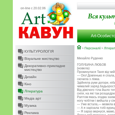
on-line с 20.02.06
Art-Особисто
>
Персоналії
>
Літера
КУЛЬТУРОЛОГІЯ
Візуальне мистецтво
Михайло Руденко
ГОЛУБИНА ЛЮБОВ
Декоративно-прикладне
{новела)
мистецтво
Прокинулася Таня від чий
— Ого! Довгенько я спала,
Дизайн
скочила з ліжка.
Здійняла руки догори, ніб
Кіно
чималий заряд бадьорост
Від дівочого тіла йшло те
Література
сніги, на які так розщедр
Раптом якась згадка захм
Медіа арт
ногу чобітки і вийшла у с
— Уже встала,— мовила в
Музика
— А я зарізала тобі куриц
— Я зараз вернуся, мамо,
Реклама