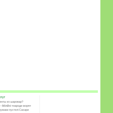
спут
енты из шаровар?
- біблійні «народи моря»
чумаки пустелі Сахари