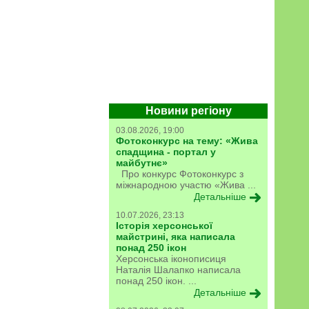
Новини регіону
03.08.2026, 19:00
Фотоконкурс на тему: «Жива
спадщина - портал у
майбутнє»
Про конкурс Фотоконкурс з
міжнародною участю «Жива ...
Детальніше
10.07.2026, 23:13
Історія херсонської
майстрині, яка написала
понад 250 ікон
Херсонська іконописиця
Наталія Шалапко написала
понад 250 ікон. ...
Детальніше