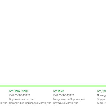
Art-Організації
Art-Теми
Art-Ди
КУЛЬТУРОЛОГІЯ
КУЛЬТУРОЛОГІЯ
Презид
Візуальне мистецтво
Голодомор на Херсонщині
Теукри 
тецтво
Декоративно-прикладне мистецтво
Візуальне мистецтво
Анти - 