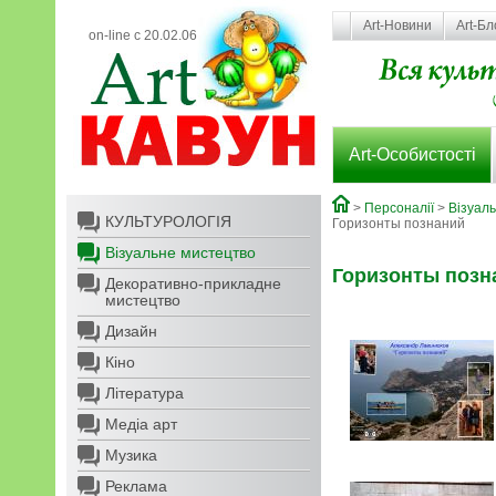
Art-Новини
Art-Бл
on-line с 20.02.06
Art-Особистості
>
Персоналії
>
Візуал
КУЛЬТУРОЛОГІЯ
Горизонты познаний
Візуальне мистецтво
Горизонты позн
Декоративно-прикладне
мистецтво
Дизайн
Кіно
Література
Медіа арт
Музика
Реклама