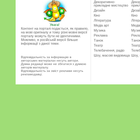
Декоративно-
Деко
прикладне мистецтво
прик
Дизайн
Диза
Кіно
Кіно
Література
Літер
Увага!
Медіа арт
Медіа
Контент на порталі подається, як правило,
Музика
Музи
на мові оригіналу и тому різні мовні версії
Реклама
Рекл
порталу можуть бути не ідентичними.
Можливо, в російській версії більше
Танок
Тано
інформації з даної теми.
Театр
Теат
Телебачення, радіо
Телеб
Шоу, масові видовища
Шоу,
Відповідальність за інформацію в
авторських матеріалах несуть автори.
Думка редакції може не збігатися з думкою
авторів матеріалу.
Відповідальність за зміст реклами несуть
рекламодавці.