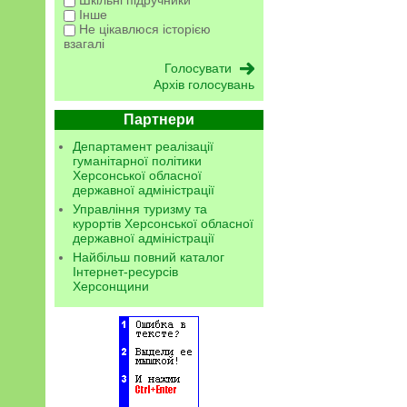
Шкільні підручники
Інше
Не цікавлюся історією
взагалі
Архів голосувань
Партнери
Департамент реалізації
гуманітарної політики
Херсонської обласної
державної адміністрації
Управління туризму та
курортів Херсонської обласної
державної адміністрації
Найбільш повний каталог
Інтернет-ресурсів
Херсонщини