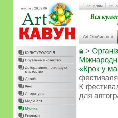
Art-Новини
Art-Бл
on-line с 20.02.06
Art-Особистості
>
Організ
КУЛЬТУРОЛОГІЯ
Міжнародн
Візуальне мистецтво
«Крок у м
Декоративно-прикладне
мистецтво
фестиваля 
Дизайн
К фестива
Кіно
для автог
Література
Медіа арт
Музика
Реклама