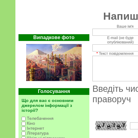
Напиші
Ваше ім'я
Випадкове фото
E-mail (не буде
опублікований)
*
Текст повідомлення
Введіть чи
Голосування
праворуч
Що для вас є основним
джерелом інформації з
історії?
Телебачення
Кіно
Інтернет
Література