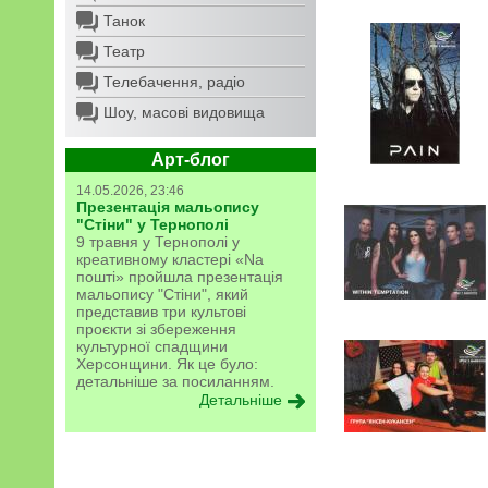
Танок
Театр
Телебачення, радіо
Шоу, масові видовища
Арт-блог
14.05.2026, 23:46
Презентація мальопису
"Стіни" у Тернополі
9 травня у Тернополі у
креативному кластері «Na
пошті» пройшла презентація
мальопису "Стіни", який
представив три культові
проєкти зі збереження
культурної спадщини
Херсонщини. Як це було:
детальніше за посиланням.
Детальніше