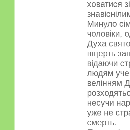
ховатися з
знавісніли
Минуло сім 
чоловіки, 
Духа свято
вщерть за
відаючи ст
людям учен
велінням Д
розходяться
несучи наро
уже не стр
смерть.