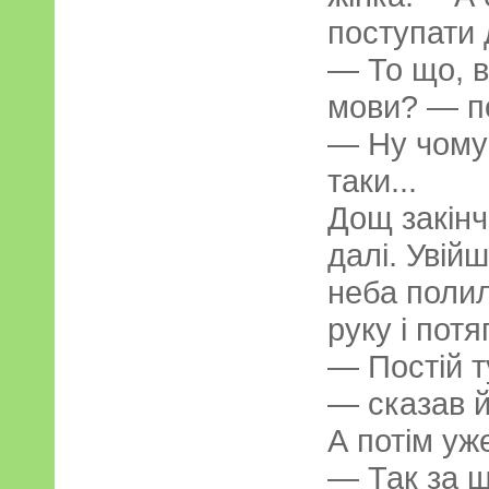
поступати 
— То що, в
мови? — п
— Ну чому 
таки...
Дощ закінч
далі. Увійш
неба полил
руку і потя
— Постій т
— сказав й
А потім уж
— Так за щ