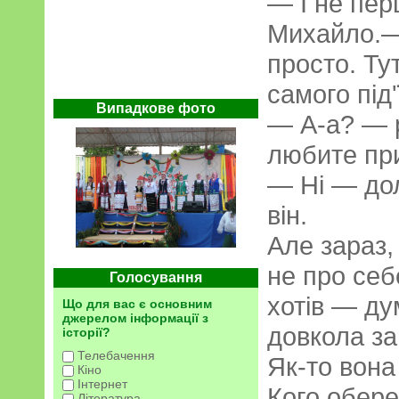
— І не пер
Михайло.—
просто. Ту
самого під
Випадкове фото
— А-а? — 
любите пр
— Ні — до
він.
Але зараз,
не про себе
Голосування
хотів — ду
Що для вас є основним
джерелом інформації з
довкола за
історії?
Телебачення
Як-то вона
Кіно
Інтернет
Кого обере
Література