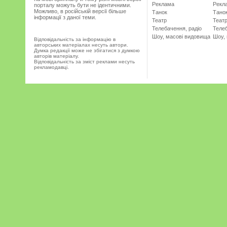
Реклама
Рекл
порталу можуть бути не ідентичними.
Можливо, в російській версії більше
Танок
Тано
інформації з даної теми.
Театр
Теат
Телебачення, радіо
Телеб
Шоу, масові видовища
Шоу,
Відповідальність за інформацію в
авторських матеріалах несуть автори.
Думка редакції може не збігатися з думкою
авторів матеріалу.
Відповідальність за зміст реклами несуть
рекламодавці.