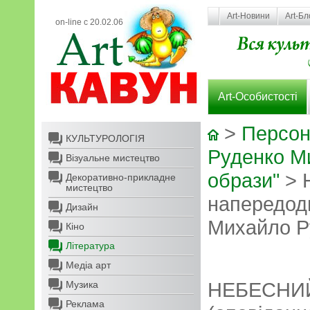
Art-Новини
Art-Бл
on-line с 20.02.06
Art-Особистості
>
Персон
КУЛЬТУРОЛОГІЯ
Руденко М
Візуальне мистецтво
образи"
> 
Декоративно-прикладне
мистецтво
напередод
Дизайн
Михайло Р
Кіно
Література
Медіа арт
НЕБЕСНИЙ
Музика
Реклама