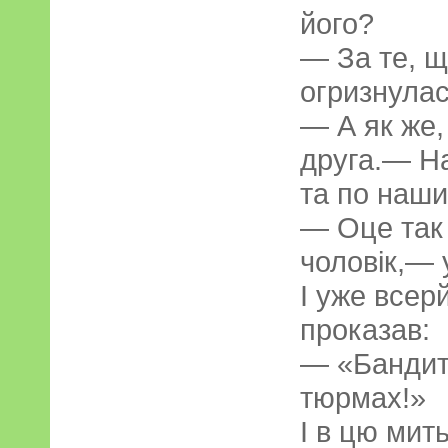
його?
— За те, щ
огризнулас
— А як же,
друга.— Н
та по наши
— Оце так
чоловік,— 
І уже всерй
проказав:
— «Бандити
тюрмах!»
І в цю мит