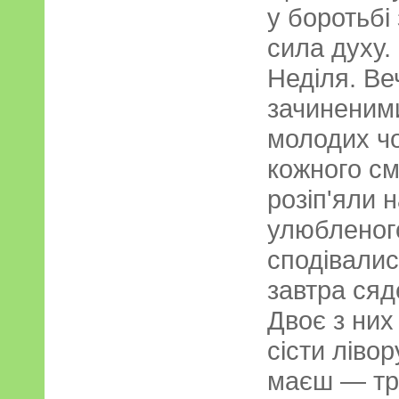
у боротьбі
сила духу.
Неділя. Веч
зачиненим
молодих чо
кожного см
розіп'яли н
улюбленого
сподівалис
завтра сяд
Двоє з них
сісти лівор
маєш — тре