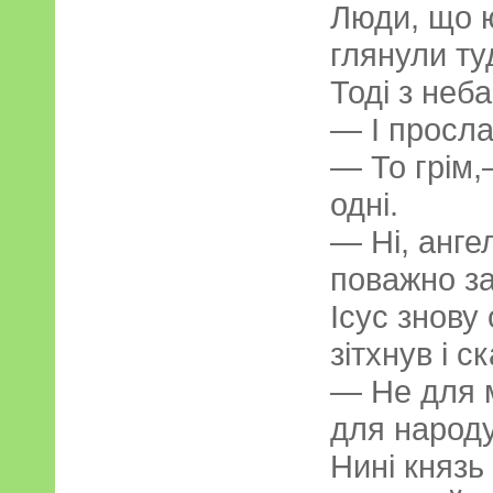
Люди, що 
глянули ту
Тоді з неб
— І просла
— То грім
одні.
— Ні, анге
поважно за
Ісус знову
зітхнув і с
— Не для м
для народу.
Нині князь