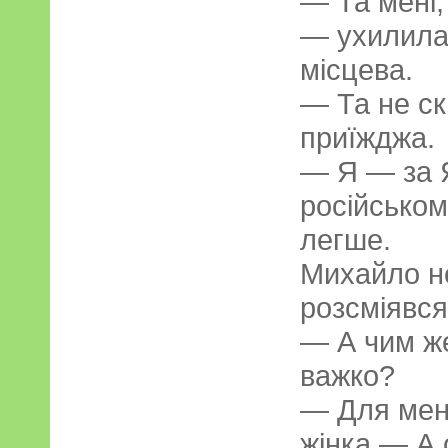
— Та мені,
— ухилилас
місцева.
— Та не ск
приїжджа.
— Я — за 
російськом
легше.
Михайло не
розсміявся
— А чим же
важко?
— Для мен
жінка.— А 