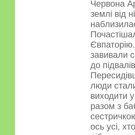
Червона Ар
землі від н
наблизила
Почастішали
Євпаторію.
завивали 
до підвалів
Пересидівш
люди стали
виходити у
разом з б
сестричкою
ось усі, хт