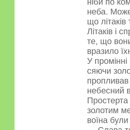
ніби по ком
неба. Може
що літаків
Літаків і с
те, що вони
вразило їх
У промінні
сяючи золо
пропливав 
небесний в
Простерта
золотим ме
воїна були
— Слава то