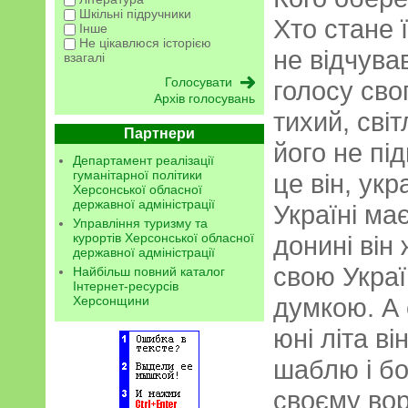
Шкільні підручники
Хто стане 
Інше
Не цікавлюся історією
не відчува
взагалі
голосу сво
Архів голосувань
тихий, сві
Партнери
його не підв
Департамент реалізації
гуманітарної політики
це він, укр
Херсонської обласної
державної адміністрації
Україні має
Управління туризму та
курортів Херсонської обласної
донині він
державної адміністрації
свою Україн
Найбільш повний каталог
Інтернет-ресурсів
думкою. А с
Херсонщини
юні літа ві
шаблю і бо
своєму вор