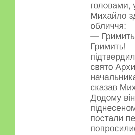
головами, 
Михайло з
обличчя:
— Гримить
Гримить! —
підтвердил
свято Архи
начальника
сказав Ми
Додому він
піднесеном
постали пе
попросилис