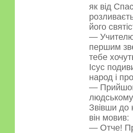
як від Спа
розливаєть
його святіс
— Учителю,
першим зв
тебе хочут
Ісус подиви
народ і пр
— Прийшов
людському
Звівши до 
він мовив:
— Отче! Пр