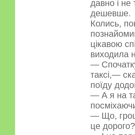
давно і не
дешевше.
Колись, по
познайомив
цікавою сп
виходила на
— Спочатк
таксі,— ск
поїду додо
— А я на т
посміхаючи
— Що, гро
це дорого?