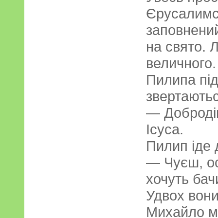
Єрусалимс
заповнени
на свято. 
величного.
Пилипа під
звертаютьс
— Доброді
Ісуса.
Пилип іде 
— Чуєш, о
хочуть бач
Удвох вони
Михайло м