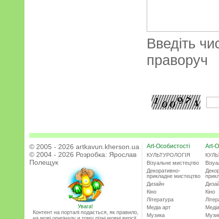
Введіть чи
праворуч
© 2005 - 2026 artkavun.kherson.ua
Art-Особистості
Art-О
© 2004 - 2026 Розробка:
Ярослав
КУЛЬТУРОЛОГІЯ
КУЛЬ
Полещук
Візуальне мистецтво
Візу
Декоративно-
Деко
прикладне мистецтво
прик
Дизайн
Диза
Кіно
Кіно
Література
Літер
Увага!
Медіа арт
Медіа
Контент на порталі подається, як правило,
Музика
Музи
на мові оригіналу и тому різні мовні версії