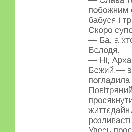
побожним 
бабуся і т
Скоро супо
— Ба, а хт
Володя.
— Ні, Арха
Божий,— ві
погладила 
Повітряний
просякнути
життєдайн
розливаєть
Увесь прос