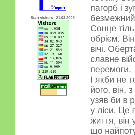
пагорб і з
безмежний 
Start visitors - 21.03.2009
Сонце тіль
обрієм. Ві
вічі. Обер
славне вій
перемоги.
І якби не 
його, він, 
узяв би в 
у ліси. Це
життя, він
що найпот