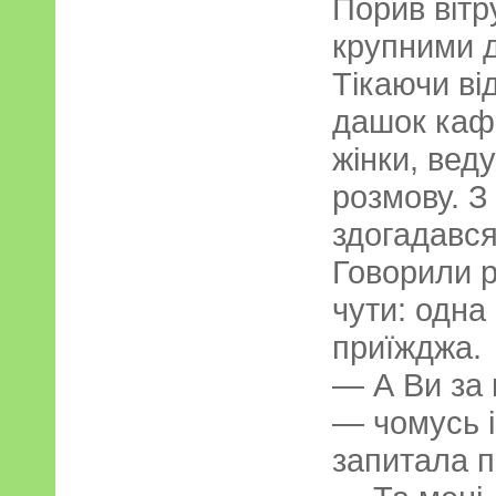
Порив віт
крупними 
Тікаючи від
дашок кафе
жінки, вед
розмову. З
здогадався
Говорили р
чути: одна
приїжджа.
— А Ви за 
— чомусь і
запитала п