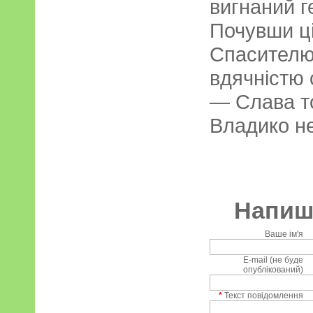
вигнаний г
Почувши ці
Спасителю 
вдячністю 
— Слава то
Владико не
Напиші
Ваше ім'я
E-mail (не буде
опублікований)
*
Текст повідомлення