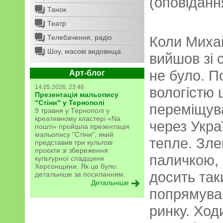
(оповіданн
Танок
Театр
Телебачення, радіо
Коли Миха
Шоу, масові видовища
вийшов зі с
не було. П
Арт-блог
14.05.2026, 23:46
вологістю 
Презентація мальопису
"Стіни" у Тернополі
переміщува
9 травня у Тернополі у
креативному кластері «Na
через Украї
пошті» пройшла презентація
мальопису "Стіни", який
тепле. Зле
представив три культові
проєкти зі збереження
паличкою, 
культурної спадщини
Херсонщини. Як це було:
досить та
детальніше за посиланням.
Детальніше
попрямува
ринку. Ходи