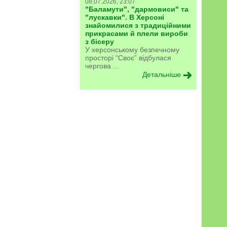
08.07.2026, 23:07
"Баламути", "дармовиси" та
"лускавки". В Херсоні
знайомилися з традиційними
прикрасами й плели вироби
з бісеру
У херсонському безпечному
просторі “Своє” відбулася
чергова ...
Детальніше