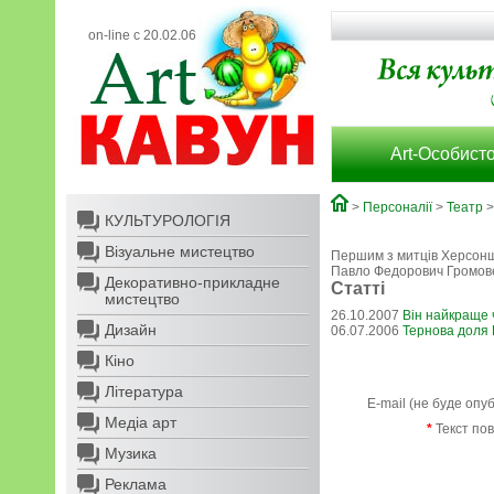
on-line с 20.02.06
Art-Особисто
>
Персоналії
>
Театр
>
КУЛЬТУРОЛОГІЯ
Візуальне мистецтво
Першим з митців Херсонщи
Павло Федорович Громов
Декоративно-прикладне
Статті
мистецтво
26.10.2007
Він найкраще 
Дизайн
06.07.2006
Тернова доля
Кіно
Література
E-mail (не буде опу
Медіа арт
*
Текст по
Музика
Реклама