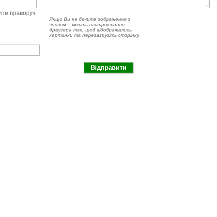
чите праворуч
Якщо Ви не бачите зображення з
числом - змініть настроювання
браузера так, щоб відображались
картинки та перезагрузіть сторінку.