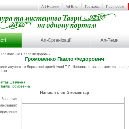
Art-Новини
Art-Блог
Гостьова
Про проект
сті
Art-Організації
Art-Теми
 Громовенко Павло Федорович
Громовенко Павло Федорович
ни лауреатом Державної премії імені Т. Г. Шевченка став наш земляк – наро
енко
читав Шевченка
 Павла Громовенка
Напишіть свій коментар
Ваше ім'я
блікований)
відомлення