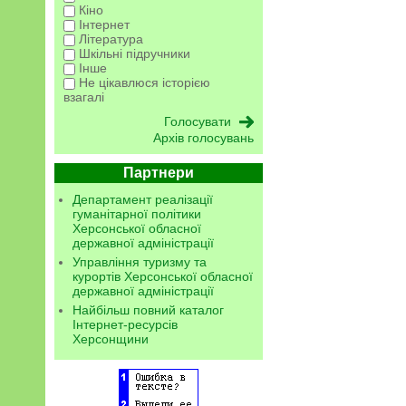
Кіно
Інтернет
Література
Шкільні підручники
Інше
Не цікавлюся історією
взагалі
Архів голосувань
Партнери
Департамент реалізації
гуманітарної політики
Херсонської обласної
державної адміністрації
Управління туризму та
курортів Херсонської обласної
державної адміністрації
Найбільш повний каталог
Інтернет-ресурсів
Херсонщини