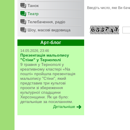
Танок
Введіть число, яке Ви ба
Театр
Телебачення, радіо
Шоу, масові видовища
Арт-блог
14.05.2026, 23:46
Презентація мальопису
"Стіни" у Тернополі
9 травня у Тернополі у
креативному кластері «Na
пошті» пройшла презентація
мальопису "Стіни", який
представив три культові
проєкти зі збереження
культурної спадщини
Херсонщини. Як це було:
детальніше за посиланням.
Детальніше