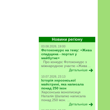
Новини регіону
03.08.2026, 19:00
Фотоконкурс на тему: «Жива
спадщина - портал у
майбутнє»
Про конкурс Фотоконкурс з
міжнародною участю «Жива ...
Детальніше
10.07.2026, 23:13
Історія херсонської
майстрині, яка написала
понад 250 ікон
Херсонська іконописиця
Наталія Шалапко написала
понад 250 ікон. ...
Детальніше