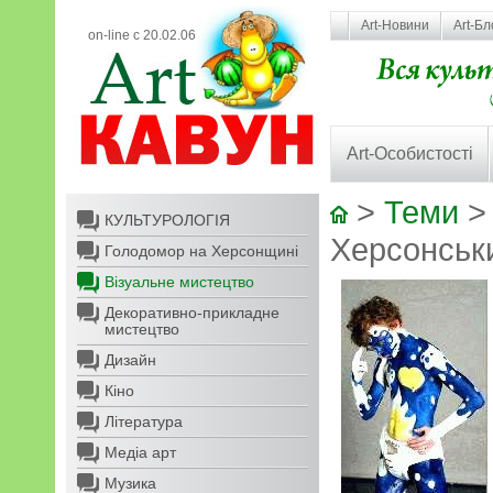
Art-Новини
Art-Бл
on-line с 20.02.06
Art-Особистості
>
Теми
КУЛЬТУРОЛОГІЯ
Херсонськи
Голодомор на Херсонщині
Візуальне мистецтво
Декоративно-прикладне
мистецтво
Дизайн
Кіно
Література
Медіа арт
Музика