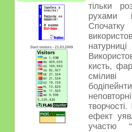
тільки ро
рухами і
Спочатку
використ
натурниці 
Start visitors - 21.03.2009
Використо
кисть, фар
сміливі
бодіпей
неповтор
творчості.
ефект уяв
участю “