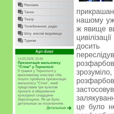
Реклама
прикраша
Танок
нашому уж
Театр
Телебачення, радіо
ж явище в
Шоу, масові видовища
цивілізаці
Туризм
досить 
Арт-блог
переслід
14.05.2026, 23:46
розфарбов
Презентація мальопису
"Стіни" у Тернополі
зрозуміло,
9 травня у Тернополі у
креативному кластері «Na
розфар
пошті» пройшла презентація
мальопису "Стіни", який
представив три культові
застосо
проєкти зі збереження
культурної спадщини
залякуван
Херсонщини. Як це було:
детальніше за посиланням.
це було н
Детальніше