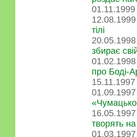
01.11.199
12.08.199
тілі
20.05.199
збирає сві
01.02.199
про Боді-А
15.11.199
01.09.199
«Чумацько
16.05.199
творять на
01.03.199