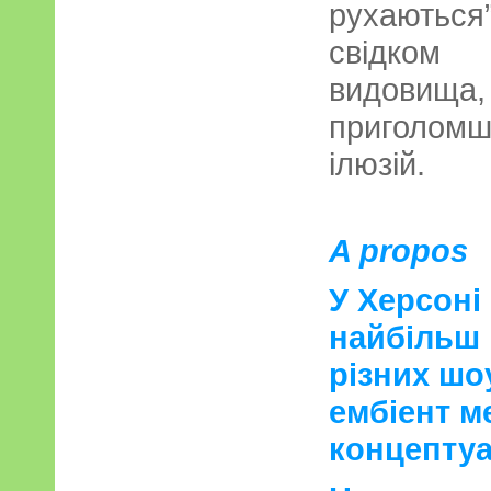
рухаються”
свідком
видови
приголомш
ілюзій.
A propos
У Херсоні
найбільш 
різних шоу
ембіент ме
концептуа