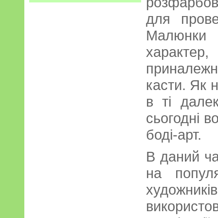
розфарбо
для прове
Малюнки
характер
приналежн
касти. Як 
в ті дале
сьогодні в
боді-арт.
В даний ча
на попул
художник
використо