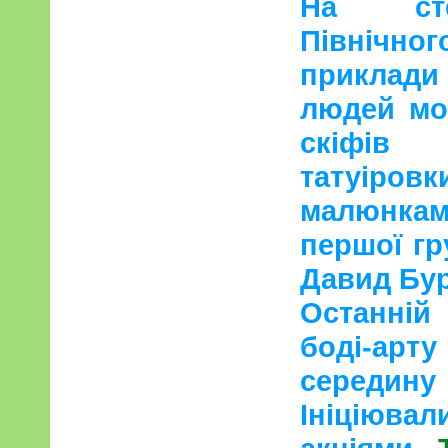
На сте
Північн
приклад
людей мо
скіф
татуіро
малюнками
першої гр
Давид Бу
Останній
боді-арт
середину 
Ініціюв