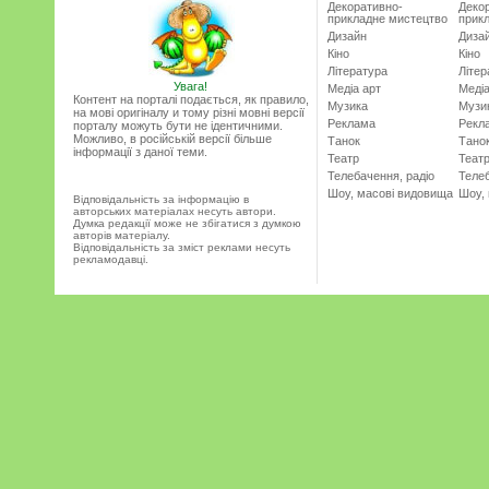
Декоративно-
Деко
прикладне мистецтво
прик
Дизайн
Диза
Кіно
Кіно
Література
Літер
Увага!
Медіа арт
Медіа
Контент на порталі подається, як правило,
Музика
Музи
на мові оригіналу и тому різні мовні версії
Реклама
Рекл
порталу можуть бути не ідентичними.
Можливо, в російській версії більше
Танок
Тано
інформації з даної теми.
Театр
Теат
Телебачення, радіо
Телеб
Шоу, масові видовища
Шоу,
Відповідальність за інформацію в
авторських матеріалах несуть автори.
Думка редакції може не збігатися з думкою
авторів матеріалу.
Відповідальність за зміст реклами несуть
рекламодавці.