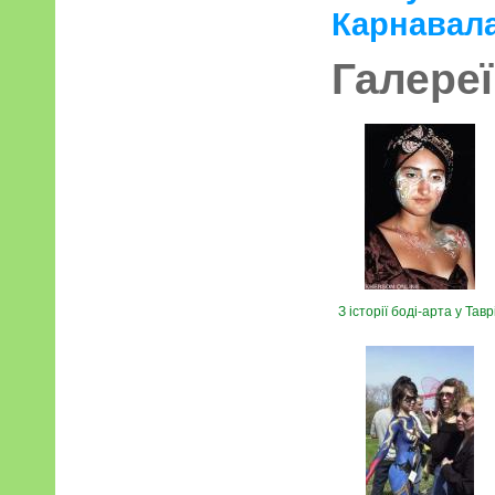
Карнавала
Галереї
З історії боді-арта у Тавр