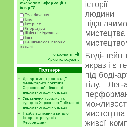
істо
джерелом інформації з
історії?
людини 
Телебачення
Кіно
відзначимо
Інтернет
Література
мистецт
Шкільні підручники
Інше
мистецтвом
Не цікавлюся історією
взагалі
Боді-пейн
Архів голосувань
якраз і є т
Партнери
під боді-а
Департамент реалізації
тілу. Лег
гуманітарної політики
Херсонської обласної
перформ
державної адміністрації
Управління туризму та
можливо
курортів Херсонської обласної
державної адміністрації
мистецтва 
Найбільш повний каталог
Інтернет-ресурсів
живої комп
Херсонщини