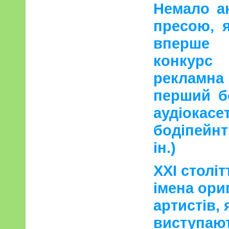
Немало а
пресою, я
вперше 
конкурс
рекламна
перший б
аудіокас
бодіпейнт
ін.)
XXI столі
імена ори
артистів, 
виступаю