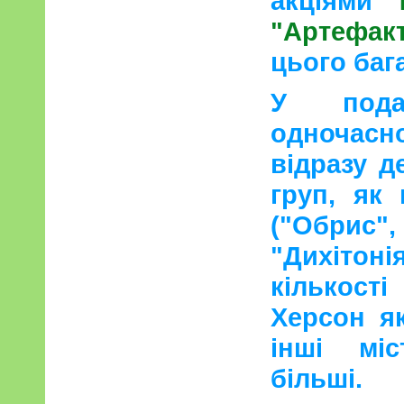
акціями
"Артефак
цього баг
У пода
одночасн
відразу д
груп, як
("Обрис"
"Дихітоні
кількост
Херсон я
інші міс
більші.