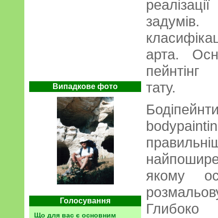
реалізації
задумів
класифіка
арта. Ос
пейнтінг (
тату.
Випадкове фото
Бодіпей
bodypai
правил
найпошире
якому ос
розмальов
Голосування
Глибок
Що для вас є основним