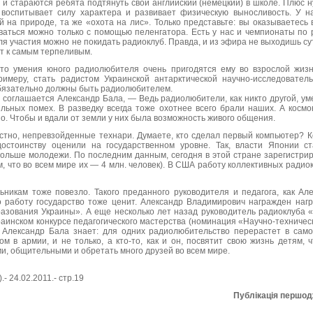
 и стараются ребята подтянуть свой английский (немецкий) в школе. Плюс н
воспитывает силу характера и развивает физическую выносливость. У н
 на природе, та же «охота на лис». Только представьте: вы оказываетесь в
ваться можно только с помощью пеленгатора. Есть у нас и чемпионаты по 
ля участия можно не покидать радиоклуб. Правда, и из эфира не выходишь сутки
т к самым терпеливым.
что умения юного радиолюбителя очень пригодятся ему вo взрослой жиз
римеру, стать радистом Украинской антарктической научно-исследовател
обязательно должны быть радиолюбителем.
соглашается Александр Бала, — Ведь радиолюбители, как никто другой, у
ильных помех. В разведку всегда тоже охотнее всего брали наших. А косм
. Чтобы и вдали от земли у них была возможность живого общения.
стно, непревзойденные технари. Думаете, кто сделал первый компьютер? К
остоинству оценили на государственном уровне. Так, власти Японии с
больше молодежи. По последним данным, сегодня в этой стране зарегистри
, что во всем мире их — 4 млн. человек). В США работу коллективных ради
ьникам тоже повезло. Такого преданного руководителя и педагога, как Ал
его работу государство тоже ценит. Александр Владимирович награжден на
азования Украины». А еще несколько лет назад руководитель радиоклуба 
раинском конкурсе педагогического мастерства (номинация «Научно-техничес
, Александр Бала знает: для одних радиолюбительство перерастет в само
м в армии, и не только, а кто-то, как и он, посвятит свою жизнь детям,
и, общительными и обретать много друзей во всем мире.
- 24.02.2011.- стр.19
Публікація першо