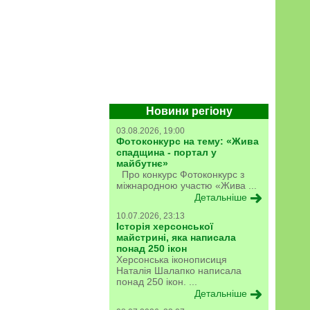
Новини регіону
03.08.2026, 19:00
Фотоконкурс на тему: «Жива
спадщина - портал у
майбутнє»
Про конкурс Фотоконкурс з
міжнародною участю «Жива ...
Детальніше
10.07.2026, 23:13
Історія херсонської
майстрині, яка написала
понад 250 ікон
Херсонська іконописиця
Наталія Шалапко написала
понад 250 ікон. ...
Детальніше