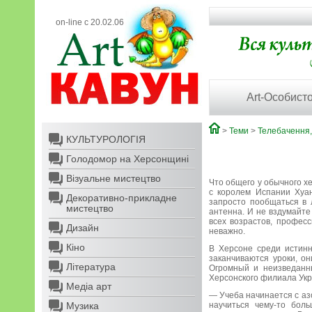
on-line с 20.02.06
Art-Особисто
>
Теми
>
Телебачення,
КУЛЬТУРОЛОГІЯ
Голодомор на Херсонщині
Візуальне мистецтво
Что общего у обычного х
с королем Испании Хуан
Декоративно-прикладне
запросто пообщаться в 
мистецтво
антенна. И не вздумайте
всех возрастов, профес
Дизайн
неважно.
Кіно
В Херсоне среди истин
заканчиваются уроки, о
Література
Огромный и неизведанн
Херсонского филиала Укр
Медіа арт
— Учеба начинается с аз
Музика
научиться чему-то бол