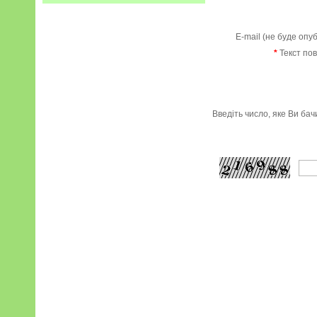
E-mail (не буде опу
*
Текст по
Введіть число, яке Ви ба