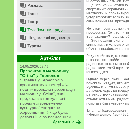
иностранных языков. Вот
Реклама
Еще это хобби отлично 
спортивных соревнований
Танок
местность, и сориентиро
ультракоротких волнах. Д
Театр
сами понимаете, приходи
Не стоит сомневаться, 
Телебачення, радіо
профессии. Хотите, к п
Вернадский»? Тогда вы 
Шоу, масові видовища
— Это неудивительно, — 
сигналами, в условиях с
Туризм
обучают профессионально
Радиолюбители, как изве
Арт-блог
странах это хобби по д
радиосвязью как можно 
14.05.2026, 23:46
радиолюбителей (при том
Презентація мальопису
из госбюджета.
"Стіни" у Тернополі
Однако херсонским школ
9 травня у Тернополі у
поискать. Радует, что 
креативному кластері «Na
Русова» и «Отличник обр
пошті» пройшла презентація
«Учитель года» на Всеук
мальопису "Стіни", який
на своих воспитанников
представив три культові
станет отличным радисто
проєкти зі збереження
помогать быть уверенным
культурної спадщини
Татьяна Подгородецкая
Херсонщини. Як це було:
«Новый день».- №9 (4951).
детальніше за посиланням.
Детальніше