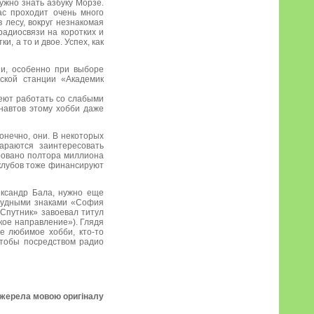
ужно знать азбуку Морзе.
ас проходит очень много
 лесу, вокруг незнакомая
радиосвязи на коротких и
, а то и двое. Успех, как
ни, особенно при выборе
ьской станции «Академик
меют работать со слабыми
онавтов этому хобби даже
онечно, они. В некоторых
тараются заинтересовать
ровано полтора миллиона
оклубов тоже финансируют
ександр Бала, нужно еще
грудными знаками «София
«Спутник» завоевал титул
кое направление»). Глядя
е любимое хобби, кто-то
 чтобы посредством радио
джерела мовою оригіналу