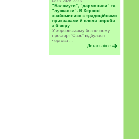
08.07.2026, 23:07
"Баламути", "дармовиси" та
"лускавки". В Херсоні
знайомилися з традиційними
прикрасами й плели вироби
з бісеру
У херсонському безпечному
просторі “Своє” відбулася
чергова ...
Детальніше