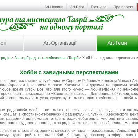
Art-Новини
Art-Блог
Гостьова
Про проект
сті
Art-Організації
Art-Теми
 радіо
>
З історії радіо і телебачення в Таврії
> Хобі із завидними перспектива
Хобби с завидными перспективами
ерсонского мальчишки с футболистом Сергеем Ребровым и князем Монако Альб
ом Карлосом I, королем Марокко Хасаном ІІ и другими монаршими особ
любое время суток. Все, что для этого нужно — любительская приемно-
 произносить высокопарное «Ваше величество»... Для радиолюбителей, ко
сий и социальных статусов, существует только одно требование — любить
ных радиолюбителей — не только взрослые серьезные люди, но и школьн
ни спешат в спортивно-технический радиоклуб «Спутник» Херсонского цен
ый радиомир им помогает открыть радиолюбитель с многолетним стажем
аинского государственного центра радиочастот и прекрасный педагог Алекса
ов: принять позывной, оценить качество сигнала, — рассказывает Александр
ьшему, нужно работать над собой. К примеру, разговор в эфире часто