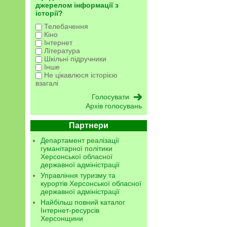
джерелом інформації з
історії?
Телебачення
Кіно
Інтернет
Література
Шкільні підручники
Інше
Не цікавлюся історією
взагалі
Архів голосувань
Партнери
Департамент реалізації
гуманітарної політики
Херсонської обласної
державної адміністрації
Управління туризму та
курортів Херсонської обласної
державної адміністрації
Найбільш повний каталог
Інтернет-ресурсів
Херсонщини