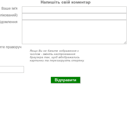
Напишіть свій коментар
Ваше ім'я
блікований)
відомлення
чите праворуч
Якщо Ви не бачите зображення з
числом - змініть настроювання
браузера так, щоб відображались
картинки та перезагрузіть сторінку.