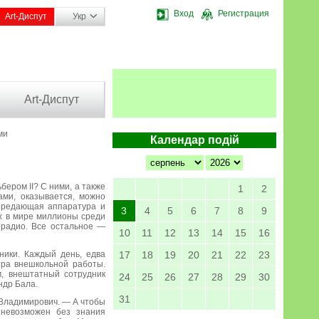
Вход
Регистрация
Art-Диспут
Укр
Art-Диспут
ми
Календар подій
ером II? С ними, а также
1
2
ами, оказывается, можно
передающая аппаратура и
3
4
5
6
7
8
9
их в мире миллионы среди
 радио. Все остальное —
10
11
12
13
14
15
16
ики. Каждый день, едва
17
18
19
20
21
22
23
тра внешкольной работы.
, внештатный сотрудник
24
25
26
27
28
29
30
ндр Бала.
31
 Владимирович. — А чтобы
 невозможен без знания