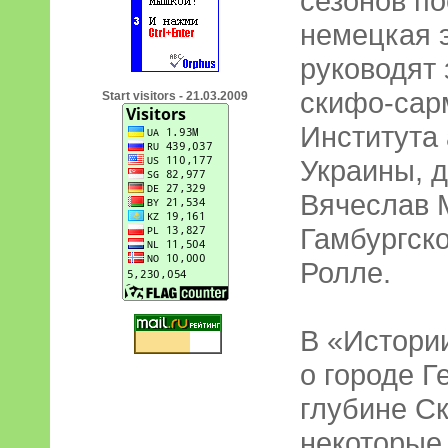
сезонов по
немецкая 
руководят
скифо-сар
Start visitors - 21.03.2009
Института
Украины, д
Вячеслав 
Гамбургско
Ролле.
В «Истори
о городе Г
глубине C
некоторые