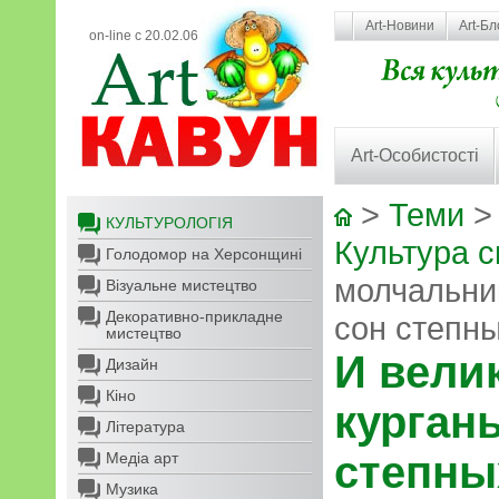
Art-Новини
Art-Бл
on-line с 20.02.06
Art-Особистості
>
Теми
КУЛЬТУРОЛОГІЯ
Культура с
Голодомор на Херсонщині
молчальни
Візуальне мистецтво
Декоративно-прикладне
сон степны
мистецтво
И вели
Дизайн
Кіно
курган
Література
степны
Медіа арт
Музика