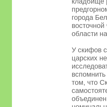
кладбище 
предгорно
города Бел
восточной
области на
У скифов 
царских н
исследоват
вспомнить
том, что С
самостоят
объединен
номинальн