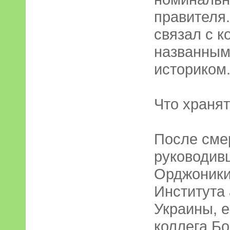
правителя
связал с 
названным
историком
Что храня
После сме
руководив
Орджоники
Института
Украины, е
коллега Б