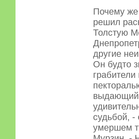
Почему же
решил рас
Толстую Мо
Днепропет
другие не
Он будто з
грабители 
пектораль
выдающийс
удивитель
судьбой, -
умершем т
Мурзин. - 