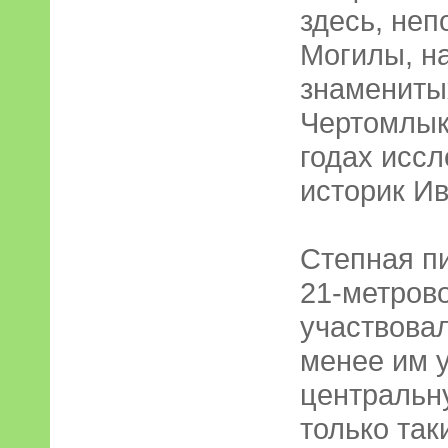
здесь, неп
Могилы, н
знамениты
Чертомлык
годах исс
историк И
Степная п
21-метрово
участвовал
менее им 
центральну
только так