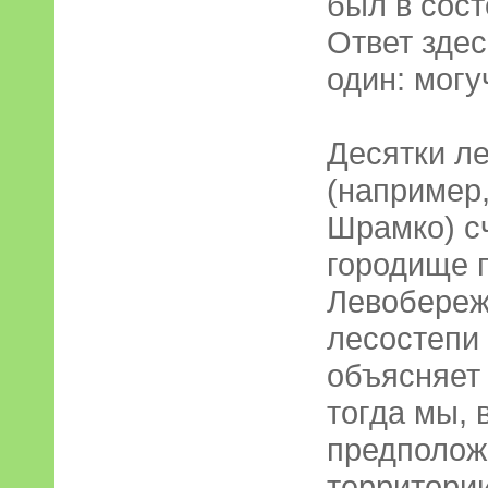
был в сост
Ответ здес
один: могу
Десятки л
(например
Шрамко) сч
городище 
Левобереж
лесостепи 
объясняет
тогда мы, 
предполож
территории