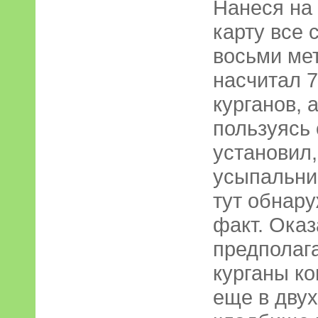
Нанеся на
карту все
восьми ме
насчитал 
курганов, 
пользуясь
установил,
усыпальни
тут обнар
факт. Оказ
предполага
курганы к
еще в двух