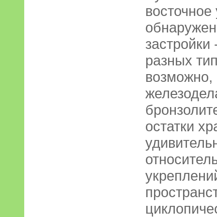
восточное 
обнаружен
застройки 
разных тип
возможно, 
железодел
бронзолит
остатки хр
удивительн
относител
укреплений
пространст
циклопиче