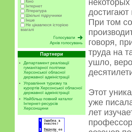
некоторых 
Кіно
Інтернет
достигают 
Література
Шкільні підручники
При том с
Інше
Не цікавлюся історією
производи
взагалі
говоря, п
Архів голосувань
труда на т
Партнери
ушло, веро
Департамент реалізації
гуманітарної політики
десятилет
Херсонської обласної
державної адміністрації
Управління туризму та
курортів Херсонської обласної
Этот уника
державної адміністрації
Найбільш повний каталог
уже писала
Інтернет-ресурсів
Херсонщини
лет изучае
профессор