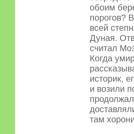
обоим бер
порогов? 
всей степн
Дуная. Отв
считал Моз
Когда уми
рассказыв
историк, е
и возили п
продолжал
доставляли
там хорон