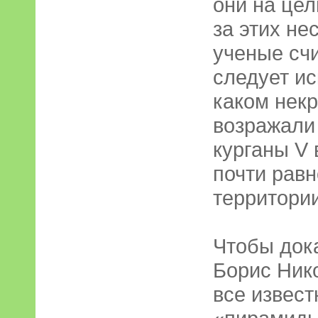
они на цел
за этих не
ученые счи
следует ис
каком некр
возражали
курганы V 
почти рав
территори
Чтобы дока
Борис Нико
все извес