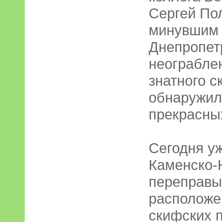
Сергей По
минувшим 
Днепропет
неограбле
знатного с
обнаружил
прекрасны
Сегодня уж
Каменско-
переправы
расположе
скифских 