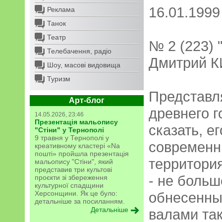
16.01.1999
Реклама
Танок
Театр
№ 2 (223) 
Телебачення, радіо
Дмитрий 
Шоу, масові видовища
Туризм
Представл
Арт-блог
древнего г
14.05.2026, 23:46
Презентація мальопису
сказать, е
"Стіни" у Тернополі
9 травня у Тернополі у
современн
креативному кластері «Na
пошті» пройшла презентація
территория
мальопису "Стіни", який
представив три культові
- не больш
проєкти зі збереження
культурної спадщини
Херсонщини. Як це було:
обнесенны
детальніше за посиланням.
Детальніше
валами та