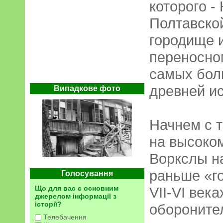
которого -
Полтавско
городище и
переносно
самых бол
древней ис
Випадкове фото
Начнем с т
на высоко
Воркслы н
раньше «г
Голосування
VII-VI век
Що для вас є основним
джерелом інформації з
історії?
обороните
Телебачення