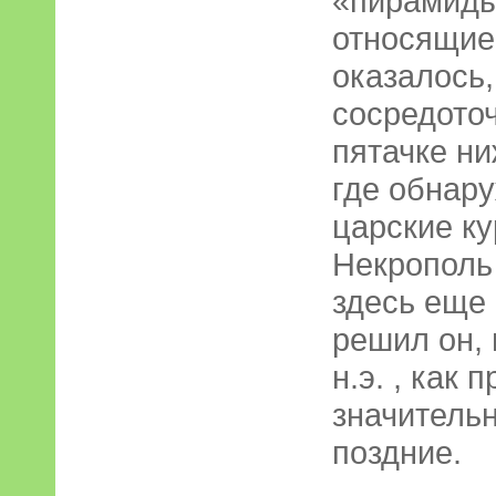
«пирамиды
относящиес
оказалось,
сосредоточ
пятачке ни
где обнар
царские ку
Некрополь
здесь еще 
решил он, 
н.э. , как 
значитель
поздние.