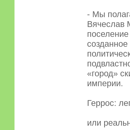
- Мы полаг
Вячеслав М
поселение
созданное 
политическ
подвластн
«город» с
империи.
Геррос: ле
или реаль