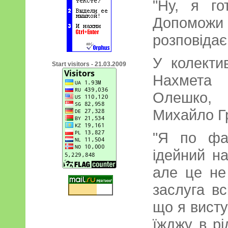
"Ну, я го
Допоможи
розповідає
У колектив
Start visitors - 21.03.2009
Нахмета
Олешко,
Михайло Г
"Я по фа
ідейний н
але це не
заслуга вс
що я висту
їжджу в рі