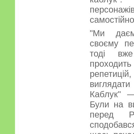
персонаж
самостійно
"Ми даєм
своєму пе
тоді вж
проходи
репетицій,
виглядат
Каблук" —
Були на ви
перед Р
сподобався