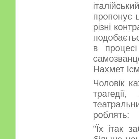
італійсь
пропонує ці
різні конт
подобаєтьс
в процесі
самозванце
Нахмет Ісм
Чоловік к
трагедії
театраль
роблять:
"Їх ітак з