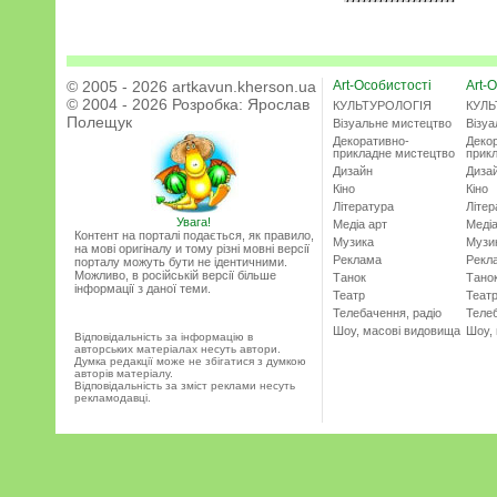
© 2005 - 2026 artkavun.kherson.ua
Art-Особистості
Art-О
© 2004 - 2026 Розробка:
Ярослав
КУЛЬТУРОЛОГІЯ
КУЛЬ
Полещук
Візуальне мистецтво
Візу
Декоративно-
Деко
прикладне мистецтво
прик
Дизайн
Диза
Кіно
Кіно
Література
Літер
Увага!
Медіа арт
Медіа
Контент на порталі подається, як правило,
Музика
Музи
на мові оригіналу и тому різні мовні версії
Реклама
Рекл
порталу можуть бути не ідентичними.
Можливо, в російській версії більше
Танок
Тано
інформації з даної теми.
Театр
Теат
Телебачення, радіо
Телеб
Шоу, масові видовища
Шоу,
Відповідальність за інформацію в
авторських матеріалах несуть автори.
Думка редакції може не збігатися з думкою
авторів матеріалу.
Відповідальність за зміст реклами несуть
рекламодавці.