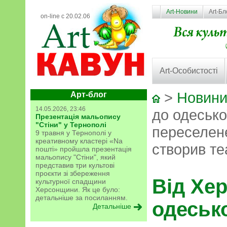
Art-Новини
Art-Бл
on-line с 20.02.06
Art-Особистості
>
Новини
Арт-блог
14.05.2026, 23:46
до одесько
Презентація мальопису
"Стіни" у Тернополі
переселен
9 травня у Тернополі у
креативному кластері «Na
створив те
пошті» пройшла презентація
мальопису "Стіни", який
представив три культові
проєкти зі збереження
Від Хе
культурної спадщини
Херсонщини. Як це було:
детальніше за посиланням.
одесько
Детальніше