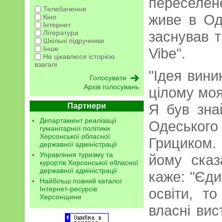
переселене
Телебачення
живе в Од
Кіно
Інтернет
заснував 
Література
Шкільні підручники
Інше
Vibe".
Не цікавлюся історією
взагалі
"Ідея вини
Архів голосувань
цілому моя
Я був зна
Партнери
Департамент реалізації
Одесько
гуманітарної політики
Херсонської обласної
Грициком.
державної адміністрації
Управління туризму та
йому сказ
курортів Херсонської обласної
державної адміністрації
каже: "Єди
Найбільш повний каталог
Інтернет-ресурсів
освіти, т
Херсонщини
власні вис