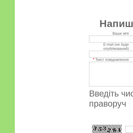
Напиші
Ваше ім'я
E-mail (не буде
опублікований)
*
Текст повідомлення
Введіть чи
праворуч