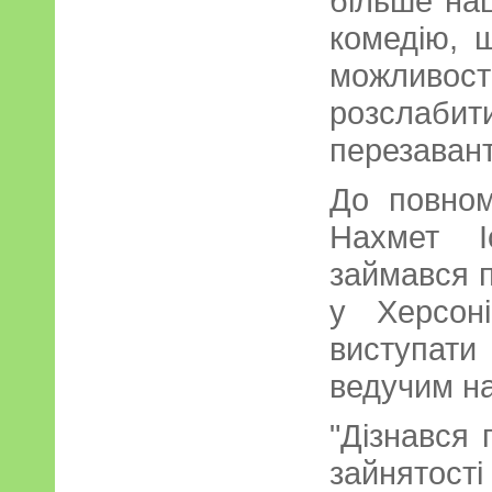
більше нац
комедію, 
можливості
розслабит
перезавант
До повном
Нахмет І
займався 
у Херсон
виступати
ведучим на
"Дізнався 
зайнятост