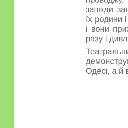
завжди за
їх родини 
і вони пр
разу і дивл
Театраль
демонстру
Одесі, а й 