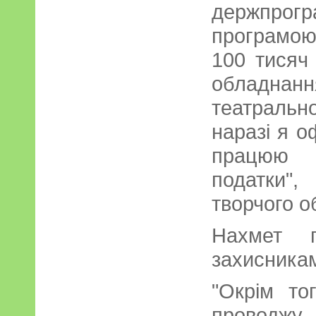
держпро
програмою
100 тисяч
обладнанн
театраль
наразі я о
працюю 
податки"
творчого о
Нахмет п
захисника
"Окрім то
проводжу