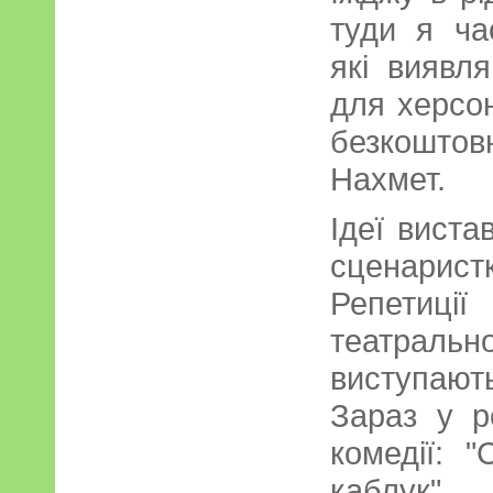
туди я ча
які виявл
для херсо
безкошт
Нахмет.
Ідеї виста
сценарис
Репетиці
театрально
виступают
Зараз у р
комедії: "
каблук".