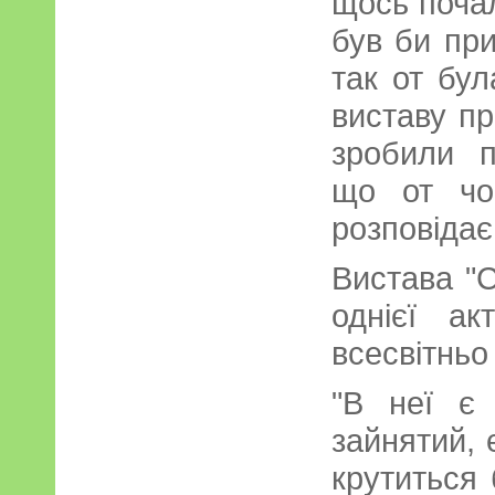
щось поча
був би при
так от бул
виставу пр
зробили п
що от чо
розповідає
Вистава "С
однієї ак
всесвітньо
"В неї є 
зайнятий, 
крутиться 