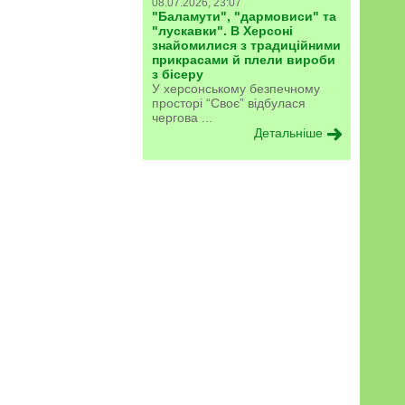
08.07.2026, 23:07
"Баламути", "дармовиси" та
"лускавки". В Херсоні
знайомилися з традиційними
прикрасами й плели вироби
з бісеру
У херсонському безпечному
просторі “Своє” відбулася
чергова ...
Детальніше