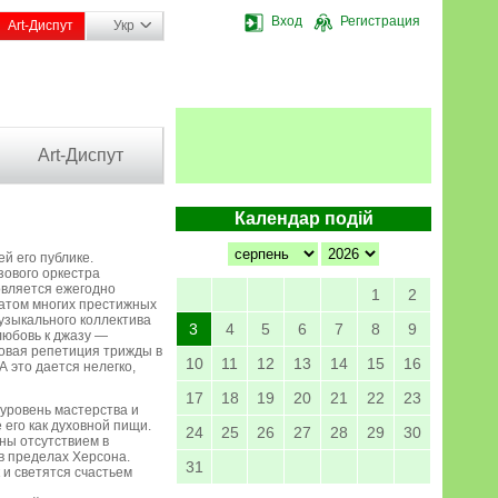
Вход
Регистрация
Art-Диспут
Укр
Art-Диспут
Календар подій
й его публике.
зового оркестра
овляется ежегодно
1
2
еатом многих престижных
узыкального коллектива
3
4
5
6
7
8
9
любовь к джазу —
совая репетиция трижды в
10
11
12
13
14
15
16
 это дается нелегко,
17
18
19
20
21
22
23
уровень мастерства и
его как духовной пищи.
24
25
26
27
28
29
30
ены отсутствием в
в пределах Херсона.
31
 и светятся счастьем