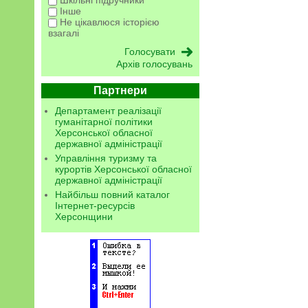
Шкільні підручники
Інше
Не цікавлюся історією
взагалі
Архів голосувань
Партнери
Департамент реалізації
гуманітарної політики
Херсонської обласної
державної адміністрації
Управління туризму та
курортів Херсонської обласної
державної адміністрації
Найбільш повний каталог
Інтернет-ресурсів
Херсонщини