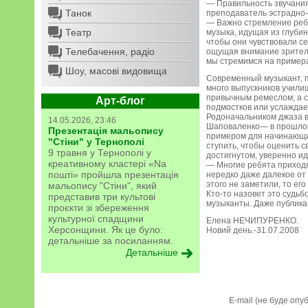
— Правильность звучания
Танок
преподаватель эстрадно-
— Важно стремление ребя
Театр
музыка, идущая из глуби
чтобы они чувствовали с
Телебачення, радіо
ощущая внимание зрителя
мы стремимся на примера
Шоу, масові видовища
Современный музыкант, п
много выпускников учили
привычным ремеслом, а ст
Арт-блог
подмостков или услаждае
Родоначальником джаза в
14.05.2026, 23:46
Шаповаленко— в прошлом
Презентація мальопису
примером для начинающих
"Стіни" у Тернополі
ступить, чтобы оценить с
9 травня у Тернополі у
достигнутом, уверенно и
креативному кластері «Na
— Многие ребята приходя
пошті» пройшла презентація
нередко даже далекое от 
этого не заметили, то ег
мальопису "Стіни", який
Кто-то назовет это судьб
представив три культові
музыканты. Даже публика 
проєкти зі збереження
культурної спадщини
Елена НЕЧИПУРЕНКО.
Херсонщини. Як це було:
Новий день.-31.07.2008
детальніше за посиланням.
Детальніше
E-mail (не буде опу