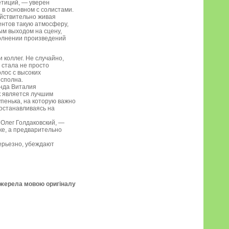
етиций, — уверен
в основном с солистами.
ействительно живая
ентов такую атмосферу,
ым выходом на сцену,
полнении произведений
коллег. Не случайно,
 стала не просто
олос с высоких
 сполна.
енда Виталия
к является лучшим
пенька, на которую важно
 останавливаясь на
 Олег Голдаковский, —
ке, а предварительно
серьезно, убеждают
джерела мовою оригіналу