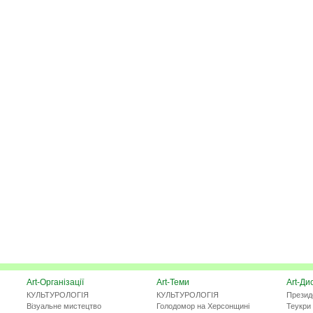
Art-Організації
Art-Теми
Art-Ди
КУЛЬТУРОЛОГІЯ
КУЛЬТУРОЛОГІЯ
Презид
Візуальне мистецтво
Голодомор на Херсонщині
Теукри 