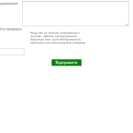
відомлення
чите праворуч
Якщо Ви не бачите зображення з
числом - змініть настроювання
браузера так, щоб відображались
картинки та перезагрузіть сторінку.