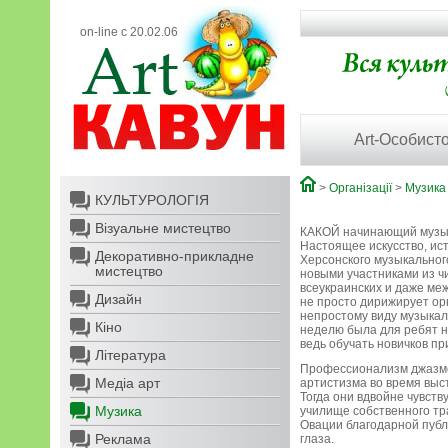
on-line с 20.02.06
Art-Особисто
>
Організації
>
Музика
КУЛЬТУРОЛОГІЯ
Візуальне мистецтво
КАКОЙ начинающий музыка
Настоящее искусство, ис
Декоративно-прикладне
Херсонского музыкальног
мистецтво
новыми участниками из ч
всеукраинских и даже ме
Дизайн
не просто дирижирует ор
непростому виду музыкал
Кіно
неделю была для ребят н
ведь обучать новичков пр
Література
Профессионализм джазмен
Медіа арт
артистизма во время выс
Тогда они вдвойне чувств
Музика
училище собственного тр
Овации благодарной публ
Реклама
глаза.