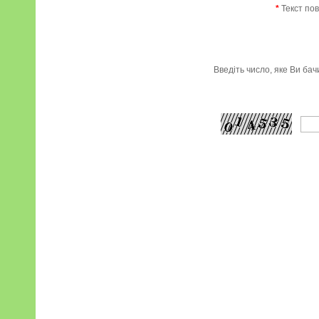
*
Текст по
Введіть число, яке Ви ба