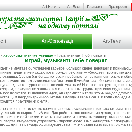
Art-Новини
Art-Блог
Гостьова
Про проект
сті
Art-Організації
Art-Теми
>
Херсонське музичне училище
> Грай, музикант! Тобі повірять
Играй, музыкант! Тебе поверят
нт не мечтает об успешной карьере, большой сцене, ценящей и понимающе
тинные таланты не нуждаются в громкой рекламе — убеждает творчество джа
о училища. Состав биг-бенда, который пребывает в постоянном поиске и обн
исла студентов под руководством Анатолия Шумейко, стал бессменным лаур
ждународных конкурсов и фестивалей. Анатолий Иванович как руководитель м
кестром, а ежедневно занимается кропотливым трудом, прививая студентам 
ьного искусства. Вынашивая идеи, он стремится к тому, чтобы каждая двухча
астоящим неординарным событием. Отсюда и вера в себя, и воля к победам. А
иходится практически с нуля.
ов виден не столько во время плановых академконцертов, сколько заметны 
туплений на широкой публике. Для ребят важно понимание джаза, восприятие 
уют себя в своей стихии. И хоть возможности выезжать с концертами огранич
анспорта, им удается устраивать импровизированные концертные площадки 
ики — лучшая награда юным музыкантам. От изобилия внимания к их игре так