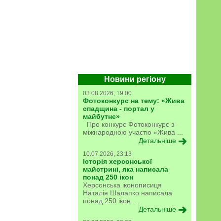
Новини регіону
03.08.2026, 19:00
Фотоконкурс на тему: «Жива
спадщина - портал у
майбутнє»
Про конкурс Фотоконкурс з
міжнародною участю «Жива ...
Детальніше
10.07.2026, 23:13
Історія херсонської
майстрині, яка написала
понад 250 ікон
Херсонська іконописиця
Наталія Шалапко написала
понад 250 ікон. ...
Детальніше