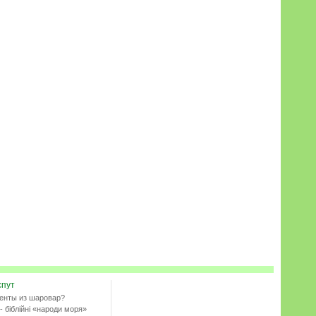
спут
енты из шаровар?
- біблійні «народи моря»