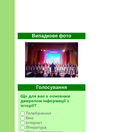
Випадкове фото
Голосування
Що для вас є основним
джерелом інформації з
історії?
Телебачення
Кіно
Інтернет
Література