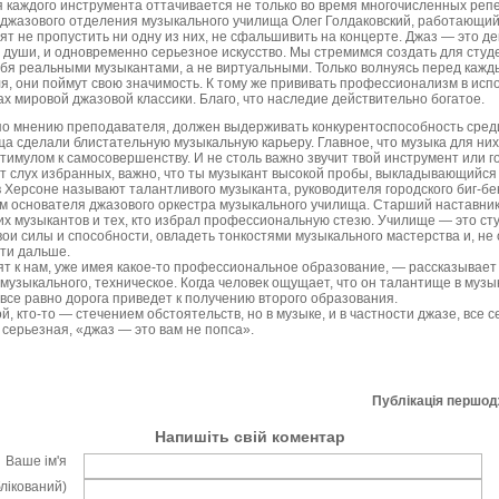
 каждого инструмента оттачивается не только во время многочисленных реп
джазового отделения музыкального училища Олег Голдаковский, работающий 
т не пропустить ни одну из них, не сфальшивить на концерте. Джаз — это д
н души, и одновременно серьезное искусство. Мы стремимся создать для студ
ебя реальными музыкантами, а не виртуальными. Только волнуясь перед кажд
, они поймут свою значимость. К тому же прививать профессионализм в ис
х мировой джазовой классики. Благо, что наследие действительно богатое.
о мнению преподавателя, должен выдерживать конкурентоспособность среди 
ща сделали блистательную музыкальную карьеру. Главное, что музыка для них
имулом к самосовершенству. И не столь важно звучит твой инструмент или г
т слух избранных, важно, что ты музыкант высокой пробы, выкладывающийся
 Херсоне называют талантливого музыканта, руководителя городского биг-б
 основателя джазового оркестра музыкального училища. Старший наставни
 музыкантов и тех, кто избрал профессиональную стезю. Училище — это сту
вои силы и способности, овладеть тонкостями музыкального мастерства и, не
дти дальше.
т к нам, уже имея какое-то профессиональное образование, — рассказывает
музыкального, техническое. Когда человек ощущает, что он талантище в музы
о все равно дорога приведет к получению второго образования.
ой, кто-то — стечением обстоятельств, но в музыке, и в частности джазе, все 
серьезная, «джаз — это вам не попса».
Публікація першо
Напишіть свій коментар
Ваше ім'я
блікований)